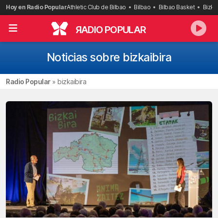
Saltar
Hoy en Radio Popular
Athletic Club de Bilbao
Bilbao
Bilbao Basket
Bizka
al
contenido
R
ADIO POPULAR
Noticias sobre bizkaibira
Radio Popular
»
bizkaibira