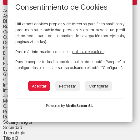
CATEGORÍAS
Consentimiento de Cookies
Asteburuko Planak
Asteko abestia
Bilbao
Utilizamos cookies propias y de terceros para fines analíticos y
Bizkaia
para mostrarle publicidad personalizada en base a un perfil
Ciencia y salud
elaborado a partir de sus hábitos de navegación (por ejemplo,
Cultura
páginas visitadas).
Deportes
Economía
Para más información consulte la
política de cookies
.
El paisaje de la semana
El paisaje del día
Puede aceptar todas las cookies pulsando el botón "Aceptar" o
Espacio patrocinado
configurarlas o rechazar su uso pulsando el botón "Configurar".
Euskadi
Gastronomía
Gaurko abestia
Informativos
Aceptar
Rechazar
Configurar
Internacional
Jaialdi 2025
Música
Opinión
Powered by
Media Sector S.L.
Política
Radio Popular-Herri Irratia
Social y religión
Sociedad
Tecnología
Triple B