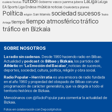
fútbol
LaLiga
LaLiga
Gobierno vasco
juanma jubera
fiestas
euskera
música
EA Sports
Liga Endesa
noticias
Osakidetza
planes
Política
sociedad
sucesos
San Mamés
religión
Teatro
tráfico
tiempo atmosférico
tiempo
Arriaga
tráfico en Bizkaia
SOBRE NOSOTROS
La radio sin cadenas
. Desde 1960 haciendo radio en Bilbao.
Actualidad y
podcast
de
Bilbao
y
Bizkaia
, los partidos del
Athletic
en
‘La Emoción del Bacalao’
, noticias de sucesos,
deportes, sociedad, cultura, política, religión y obra social.
Radio Popular – Herri Irratia
es una emisora de radio fundada
en el año 1960 y propiedad del obispado de Bilbao con una
programación de carácter generalista, que va dirigida a todo el
territorio histórico de Bizkaia.
Menciónanos con
@RadioPopular
para comentar la actualidad de
Bizkaia.
Fotos en colaboración con
Depositphotos