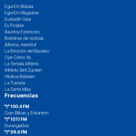
EgunOn Bizkaia
EgunOn Magazine
Euskadin Gaur
Es Posible
Asuntos Exteriores
Boletines de noticias
¡Música, maestra!
La Emoción del Bacalao
Oye Cómo Va
La Tertulia Athletic
Athletic Beti Zurekin
Hirukoa Bizkaian
La Traviata
La Santa Misa
Frecuencias
100.4 FM
Gran Bilbao y Enkarterri
107.1 FM
Durangaldea
98.6 FM