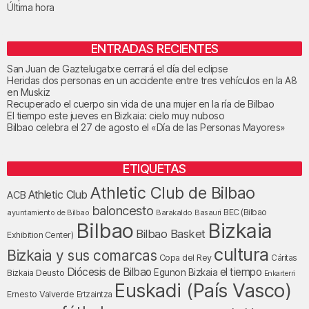
Última hora
ENTRADAS RECIENTES
San Juan de Gaztelugatxe cerrará el día del eclipse
Heridas dos personas en un accidente entre tres vehículos en la A8
en Muskiz
Recuperado el cuerpo sin vida de una mujer en la ría de Bilbao
El tiempo este jueves en Bizkaia: cielo muy nuboso
Bilbao celebra el 27 de agosto el «Día de las Personas Mayores»
ETIQUETAS
Athletic Club de Bilbao
Athletic Club
ACB
baloncesto
BEC (Bilbao
ayuntamiento de Bilbao
Barakaldo
Basauri
Bilbao
Bizkaia
Bilbao Basket
Exhibition Center)
cultura
Bizkaia y sus comarcas
Copa del Rey
Cáritas
Diócesis de Bilbao
el tiempo
Egunon Bizkaia
Deusto
Bizkaia
Enkarterri
Euskadi (País Vasco)
Ernesto Valverde
Ertzaintza