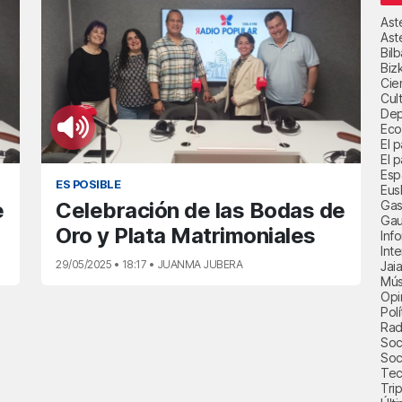
Ast
Ast
Bil
Biz
Cie
Cul
Dep
Eco
El 
El p
Esp
ES POSIBLE
Eus
Gas
e
Celebración de las Bodas de
Gau
Oro y Plata Matrimoniales
Inf
Int
29/05/2025 • 18:17 • JUANMA JUBERA
Jai
Mús
Opi
Polí
Radi
Soci
Soc
Tec
Trip