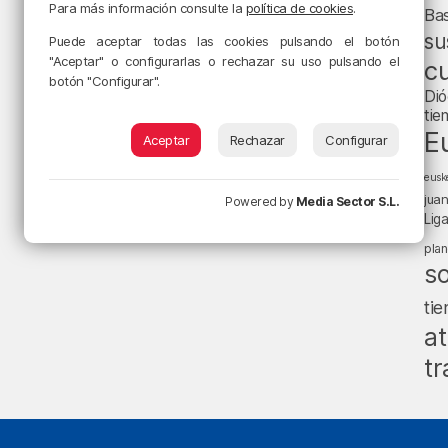
Para más información consulte la
política de cookies
.
Ba
su
Puede aceptar todas las cookies pulsando el botón
"Aceptar" o configurarlas o rechazar su uso pulsando el
cu
botón "Configurar".
Dió
tie
E
Aceptar
Rechazar
Configurar
eusk
jua
Powered by
Media Sector S.L.
Lig
pla
s
ti
at
tr