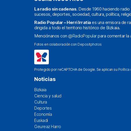
La radio sin cadenas
. Desde 1960 haciendo radio 
sucesos, deportes, sociedad, cultura, política, religi
Radio Popular – Herri Irratia
es una emisora de ra
dirigida a todo el territorio histórico de Bizkaia.
Menciónanos con
@RadioPopular
para comentar la a
Fotos en colaboración con
Depositphotos
Protegido por reCAPTCHA de Google. Se aplican su
Política
Noticias
Bizkaia
Ciencia y salud
Cultura
Deportes
Economía
Euskadi
Geureaz Harro