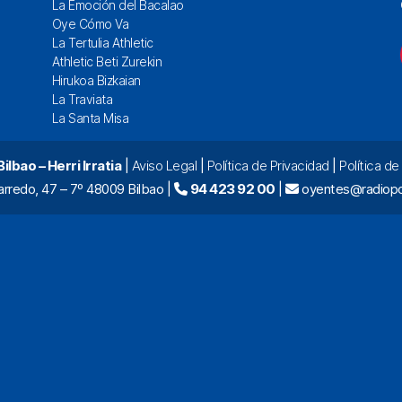
La Emoción del Bacalao
Oye Cómo Va
La Tertulia Athletic
Athletic Beti Zurekin
Hirukoa Bizkaian
La Traviata
La Santa Misa
lbao – Herri Irratia
|
Aviso Legal
|
Política de Privacidad
|
Política d
arredo, 47 – 7º 48009 Bilbao |
94 423 92 00
|
oyentes@radiopo