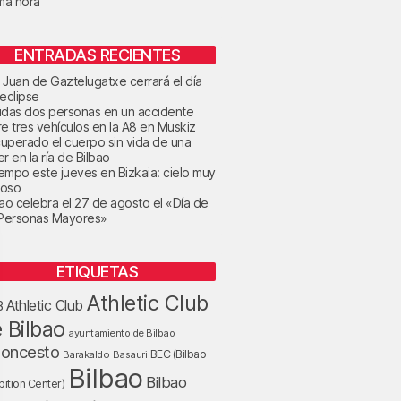
ima hora
ENTRADAS RECIENTES
 Juan de Gaztelugatxe cerrará el día
 eclipse
idas dos personas en un accidente
re tres vehículos en la A8 en Muskiz
uperado el cuerpo sin vida de una
r en la ría de Bilbao
tiempo este jueves en Bizkaia: cielo muy
oso
bao celebra el 27 de agosto el «Día de
 Personas Mayores»
ETIQUETAS
Athletic Club
Athletic Club
B
 Bilbao
ayuntamiento de Bilbao
loncesto
BEC (Bilbao
Barakaldo
Basauri
Bilbao
Bilbao
bition Center)