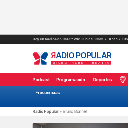
Saltar
al
contenido
Hoy en Radio Popular
Athletic Club de Bilbao
Bilbao
Bil
R
ADIO POPULAR
BILBO
HERRI
IRRATIA
Podcast
Programación
Deportes
Frecuencias
Radio Popular
»
Bruño Bonnet