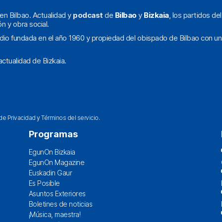
en Bilbao. Actualidad y
podcast
de
Bilbao
y
Bizkaia
, los partidos de
ón y obra social.
dio fundada en el año 1960 y propiedad del obispado de Bilbao con un
ctualidad de Bizkaia.
 de Privacidad
y
Términos del servicio
.
Programas
EgunOn Bizkaia
EgunOn Magazine
Euskadin Gaur
Es Posible
Asuntos Exteriores
Boletines de noticias
¡Música, maestra!