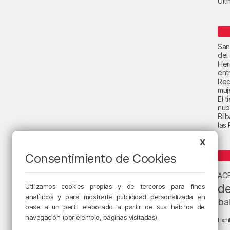
Últ
San
del
Her
ent
Rec
muje
El 
nub
Bil
las
X
Consentimiento de Cookies
AC
de
Utilizamos cookies propias y de terceros para fines
analíticos y para mostrarle publicidad personalizada en
ba
base a un perfil elaborado a partir de sus hábitos de
navegación (por ejemplo, páginas visitadas).
Exhi