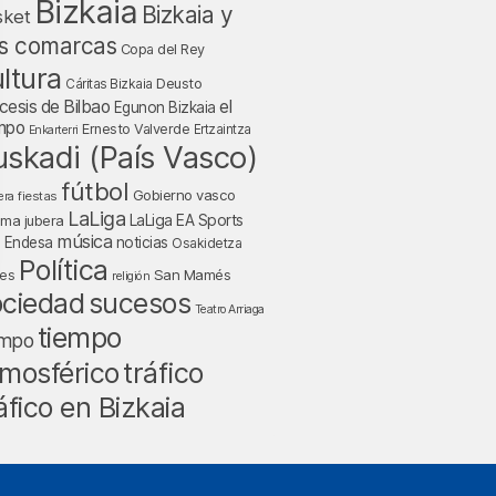
Bizkaia
Bizkaia y
sket
s comarcas
Copa del Rey
ltura
Deusto
Cáritas Bizkaia
cesis de Bilbao
el
Egunon Bizkaia
mpo
Ernesto Valverde
Ertzaintza
Enkarterri
uskadi (País Vasco)
fútbol
Gobierno vasco
fiestas
era
LaLiga
LaLiga EA Sports
nma jubera
música
a Endesa
noticias
Osakidetza
Política
San Mamés
nes
religión
ociedad
sucesos
Teatro Arriaga
tiempo
empo
tráfico
mosférico
áfico en Bizkaia