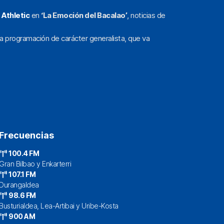
l
Athletic
en
‘La Emoción del Bacalao’
, noticias de
a programación de carácter generalista, que va
Frecuencias
100.4 FM
Gran Bilbao y Enkarterri
107.1 FM
Durangaldea
98.6 FM
Busturialdea, Lea-Artibai y Uribe-Kosta
900 AM