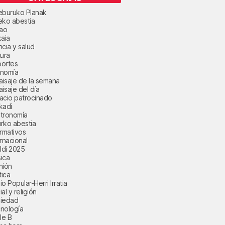
eburuko Planak
eko abestia
bao
kaia
ncia y salud
tura
ortes
nomía
paisaje de la semana
aisaje del día
acio patrocinado
kadi
tronomía
rko abestia
ormativos
ernacional
aldi 2025
ica
nión
tica
o Popular-Herri Irratia
al y religión
iedad
nología
le B