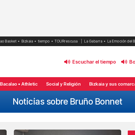
bao Basket
Bizkaia
tiempo
TOURrescusa
La Gabarra
La Emoción del 
Escuchar el tiempo
Bol
Bacalao • Athletic
Social y Religión
Bizkaia y sus comarc
Noticias sobre Bruño Bonnet