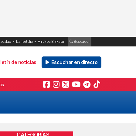
Bacalao
La Tertulia
Hirukoa Bizkaian
Buscador
etín de noticias
Escuchar en directo
as
CATEGORÍAS