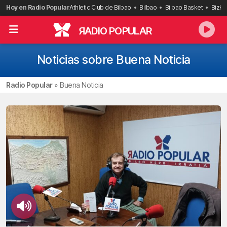
Saltar
Hoy en Radio Popular
Athletic Club de Bilbao
Bilbao
Bilbao Basket
Bizka
al
contenido
R
ADIO POPULAR
Noticias sobre Buena Noticia
Radio Popular
»
Buena Noticia