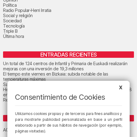
Política
Radio Popular-Herri Irratia
Social y religión
Sociedad
Tecnología
Triple B
Última hora
ENTRADAS RECIENTES
Un total de 124 centros de Infantil y Primaria de Euskadi realizarán
mejoras con una inversión de 19,3 millones
El tiempo este viernes en Bizkaia: subida notable de las
temperaturas máximas
San Juan de Gaztelugatxe cerrará el día del eclipse
X
Heridas dos personas en un accidente entre tres vehículos en la A8
en Muskiz
Consentimiento de Cookies
Recuperado el cuerpo sin vida de una mujer en la ría de Bilbao
Utilizamos cookies propias y de terceros para fines analíticos y
ETIQUETAS
para mostrarle publicidad personalizada en base a un perfil
elaborado a partir de sus hábitos de navegación (por ejemplo,
Athletic Club de Bilbao
Athletic Club
ACB
páginas visitadas).
baloncesto