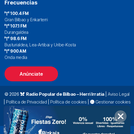
Frecuencias
100.4 FM
Gran Bilbao y Enkarterri
107.1 FM
Durangaldea
98.6 FM
Busturialdea, Lea-Artibai y Uribe-Kosta
900 AM
Onda media
Anúnciate
© 2026
Radio Popular de Bilbao – Herri Irratia
|
Aviso Legal
|
Política de Privacidad
|
Política de cookies
|
Gestionar cookies
Alda. Mazarredo, 47 – 7º 48009 Bilbao |
94 423 92 00
|
oyentes@radiopopular.com