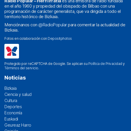
Radio Popular – Herri Irratia
es una emisora de radio fundada
en el año 1960 y propiedad del obispado de Bilbao con una
programación de carácter generalista, que va dirigida a todo el
territorio histórico de Bizkaia.
Menciónanos con
@RadioPopular
para comentar la actualidad de
Bizkaia.
Fotos en colaboración con
Depositphotos
Protegido por reCAPTCHA de Google. Se aplican su
Política de Privacidad
y
Términos del servicio
.
Noticias
Bizkaia
Ciencia y salud
Cultura
Deportes
Economía
Euskadi
Geureaz Harro