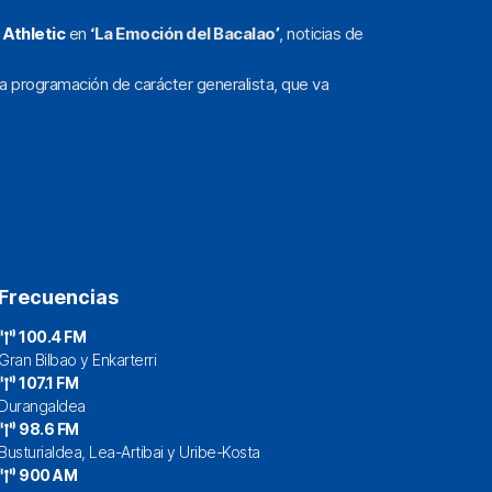
l
Athletic
en
‘La Emoción del Bacalao’
, noticias de
a programación de carácter generalista, que va
Frecuencias
100.4 FM
Gran Bilbao y Enkarterri
107.1 FM
Durangaldea
98.6 FM
Busturialdea, Lea-Artibai y Uribe-Kosta
900 AM