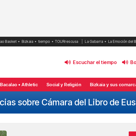
bao Basket
Bizkaia
tiempo
TOURrescusa
La Gabarra
La Emoción del 
Escuchar el tiempo
Bol
Bacalao • Athletic
Social y Religión
Bizkaia y sus comarc
cias sobre Cámara del Libro de Eu