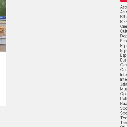
Ast
Ast
Bil
Biz
Cie
Cul
Dep
Eco
El 
El p
Esp
Eus
Gas
Gau
Inf
Int
Jai
Mús
Opi
Polí
Radi
Soci
Soc
Tec
Trip