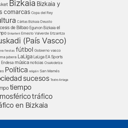
Bizkaia
Bizkaia y
sket
s comarcas
Copa del Rey
ltura
Deusto
Cáritas Bizkaia
cesis de Bilbao
el
Egunon Bizkaia
mpo
Ernesto Valverde
Ertzaintza
Enkarterri
uskadi (País Vasco)
fútbol
Gobierno vasco
fiestas
era
LaLiga
LaLiga EA Sports
nma jubera
música
a Endesa
noticias
Osakidetza
Política
San Mamés
nes
religión
ociedad
sucesos
Teatro Arriaga
tiempo
empo
tráfico
mosférico
áfico en Bizkaia