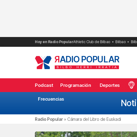
Saltar
al
contenido
Hoy en Radio Popular
Athletic Club de Bilbao
Bilbao
Bil
R
ADIO POPULAR
BILBO
HERRI
IRRATIA
Podcast
Programación
Deportes
Frecuencias
Noti
Radio Popular
»
Cámara del Libro de Euskadi