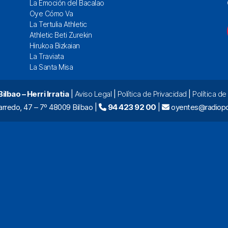
La Emoción del Bacalao
Oye Cómo Va
La Tertulia Athletic
Athletic Beti Zurekin
Hirukoa Bizkaian
La Traviata
La Santa Misa
lbao – Herri Irratia
|
Aviso Legal
|
Política de Privacidad
|
Política d
arredo, 47 – 7º 48009 Bilbao |
94 423 92 00
|
oyentes@radiopo