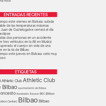
ima hora
ENTRADAS RECIENTES
tiempo este viernes en Bizkaia: subida
able de las temperaturas máximas
 Juan de Gaztelugatxe cerrará el día
 eclipse
idas dos personas en un accidente
re tres vehículos en la A8 en Muskiz
uperado el cuerpo sin vida de una
r en la ría de Bilbao
tiempo este jueves en Bizkaia: cielo muy
oso
ETIQUETAS
Athletic Club
Athletic Club
B
 Bilbao
ayuntamiento de Bilbao
loncesto
BEC (Bilbao
Barakaldo
Basauri
Bilbao
Bilbao
bition Center)