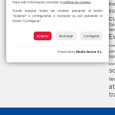
Para más información consulte la
política de cookies
.
Ba
su
Puede aceptar todas las cookies pulsando el botón
"Aceptar" o configurarlas o rechazar su uso pulsando el
cu
botón "Configurar".
Dió
tie
E
Aceptar
Rechazar
Configurar
eusk
jua
Powered by
Media Sector S.L.
Lig
pla
s
ti
at
tr