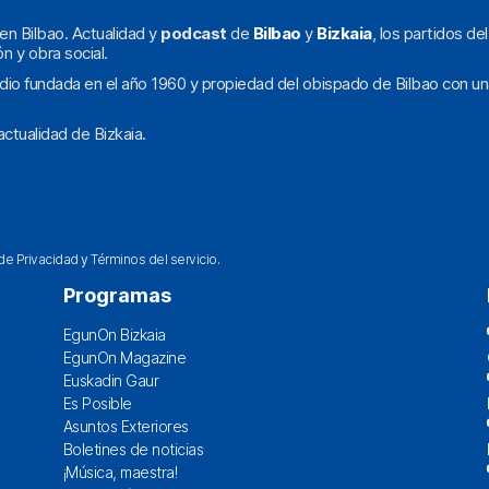
en Bilbao. Actualidad y
podcast
de
Bilbao
y
Bizkaia
, los partidos de
ón y obra social.
dio fundada en el año 1960 y propiedad del obispado de Bilbao con un
ctualidad de Bizkaia.
 de Privacidad
y
Términos del servicio
.
Programas
EgunOn Bizkaia
EgunOn Magazine
Euskadin Gaur
Es Posible
Asuntos Exteriores
Boletines de noticias
¡Música, maestra!