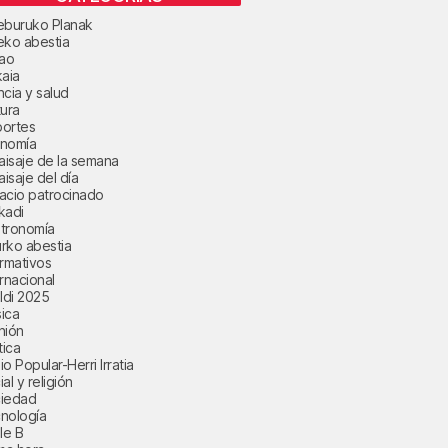
eburuko Planak
eko abestia
bao
kaia
ncia y salud
tura
ortes
nomía
paisaje de la semana
aisaje del día
acio patrocinado
kadi
tronomía
rko abestia
ormativos
ernacional
aldi 2025
ica
nión
tica
o Popular-Herri Irratia
al y religión
iedad
nología
le B