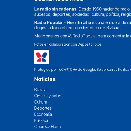
La radio sin cadenas
. Desde 1960 haciendo radio 
sucesos, deportes, sociedad, cultura, política, religi
Radio Popular – Herri Irratia
es una emisora de ra
dirigida a todo el territorio histórico de Bizkaia.
Menciónanos con
@RadioPopular
para comentar la a
Fotos en colaboración con
Depositphotos
Protegido por reCAPTCHA de Google. Se aplican su
Política
Noticias
Bizkaia
Ciencia y salud
Cultura
Deportes
Economía
Euskadi
Geureaz Harro