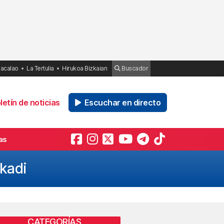
Bacalao
La Tertulia
Hirukoa Bizkaian
Buscador
etín de noticias
Escuchar en directo
as
skadi
CATEGORÍAS