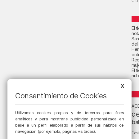
Últ
El 
not
San
del
Her
ent
Rec
muje
El 
nub
X
Consentimiento de Cookies
AC
de
Utilizamos cookies propias y de terceros para fines
analíticos y para mostrarle publicidad personalizada en
ba
base a un perfil elaborado a partir de sus hábitos de
navegación (por ejemplo, páginas visitadas).
Exhi