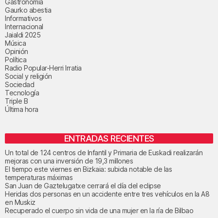
Gastronomía
Gaurko abestia
Informativos
Internacional
Jaialdi 2025
Música
Opinión
Política
Radio Popular-Herri Irratia
Social y religión
Sociedad
Tecnología
Triple B
Última hora
ENTRADAS RECIENTES
Un total de 124 centros de Infantil y Primaria de Euskadi realizarán
mejoras con una inversión de 19,3 millones
El tiempo este viernes en Bizkaia: subida notable de las
temperaturas máximas
San Juan de Gaztelugatxe cerrará el día del eclipse
Heridas dos personas en un accidente entre tres vehículos en la A8
en Muskiz
Recuperado el cuerpo sin vida de una mujer en la ría de Bilbao