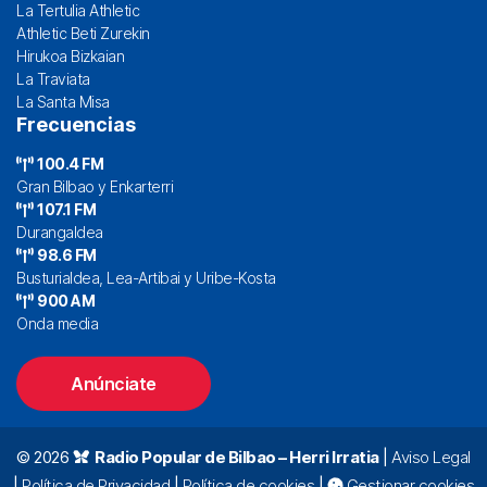
La Tertulia Athletic
Athletic Beti Zurekin
Hirukoa Bizkaian
La Traviata
La Santa Misa
Frecuencias
100.4 FM
Gran Bilbao y Enkarterri
107.1 FM
Durangaldea
98.6 FM
Busturialdea, Lea-Artibai y Uribe-Kosta
900 AM
Onda media
Anúnciate
© 2026
Radio Popular de Bilbao – Herri Irratia
|
Aviso Legal
|
Política de Privacidad
|
Política de cookies
|
Gestionar cookies