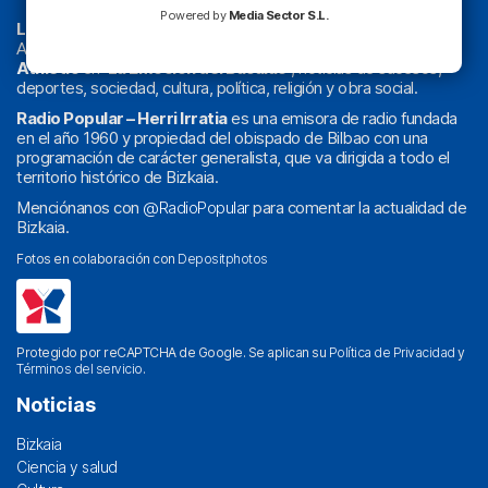
Powered by
Media Sector S.L.
La radio sin cadenas
. Desde 1960 haciendo radio en Bilbao.
Actualidad y
podcast
de
Bilbao
y
Bizkaia
, los partidos del
Athletic
en
‘La Emoción del Bacalao’
, noticias de sucesos,
deportes, sociedad, cultura, política, religión y obra social.
Radio Popular – Herri Irratia
es una emisora de radio fundada
en el año 1960 y propiedad del obispado de Bilbao con una
programación de carácter generalista, que va dirigida a todo el
territorio histórico de Bizkaia.
Menciónanos con
@RadioPopular
para comentar la actualidad de
Bizkaia.
Fotos en colaboración con
Depositphotos
Protegido por reCAPTCHA de Google. Se aplican su
Política de Privacidad
y
Términos del servicio
.
Noticias
Bizkaia
Ciencia y salud