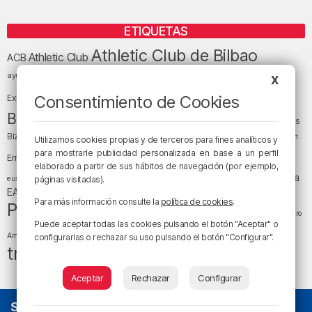
ETIQUETAS
Athletic Club de Bilbao
Athletic Club
ACB
baloncesto
BEC (Bilbao
ayuntamiento de Bilbao
Barakaldo
Basauri
X
Bilbao
Bizkaia
Bilbao Basket
Consentimiento de Cookies
Exhibition Center)
cultura
Bizkaia y sus comarcas
Copa del Rey
Cáritas
Diócesis de Bilbao
el tiempo
Egunon Bizkaia
Deusto
Bizkaia
Enkarterri
Utilizamos cookies propias y de terceros para fines analíticos y
Euskadi (País Vasco)
para mostrarle publicidad personalizada en base a un perfil
Ernesto Valverde
Ertzaintza
elaborado a partir de sus hábitos de navegación (por ejemplo,
fútbol
LaLiga
LaLiga
Gobierno vasco
juanma jubera
fiestas
euskera
páginas visitadas).
música
EA Sports
Liga Endesa
noticias
Osakidetza
planes
Para más información consulte la
política de cookies
.
Política
sociedad
sucesos
San Mamés
religión
Teatro
Puede aceptar todas las cookies pulsando el botón "Aceptar" o
tráfico
tiempo atmosférico
tiempo
Arriaga
configurarlas o rechazar su uso pulsando el botón "Configurar".
tráfico en Bizkaia
Aceptar
Rechazar
Configurar
SOBRE NOSOTROS