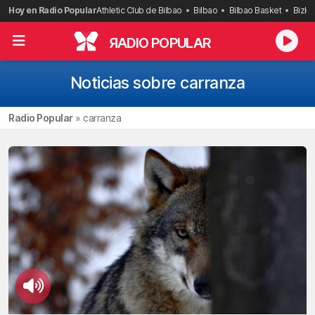
Saltar
Hoy en Radio Popular
Athletic Club de Bilbao
Bilbao
Bilbao Basket
Bizka
al
contenido
R
ADIO POPULAR
Noticias sobre carranza
Radio Popular
»
carranza