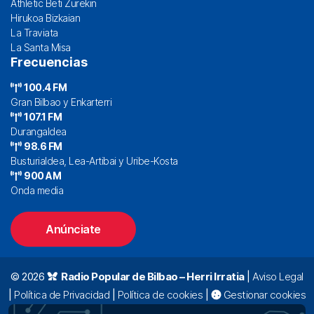
Athletic Beti Zurekin
Hirukoa Bizkaian
La Traviata
La Santa Misa
Frecuencias
100.4 FM
Gran Bilbao y Enkarterri
107.1 FM
Durangaldea
98.6 FM
Busturialdea, Lea-Artibai y Uribe-Kosta
900 AM
Onda media
Anúnciate
© 2026
Radio Popular de Bilbao – Herri Irratia
|
Aviso Legal
|
Política de Privacidad
|
Política de cookies
|
Gestionar cookies
Alda. Mazarredo, 47 – 7º 48009 Bilbao |
94 423 92 00
|