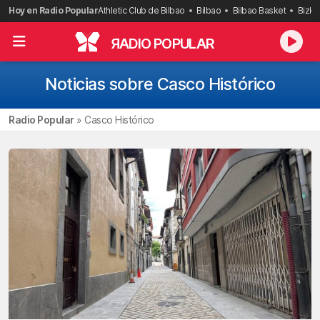
Saltar
Hoy en Radio Popular
Athletic Club de Bilbao
Bilbao
Bilbao Basket
Bizka
al
contenido
R
ADIO POPULAR
Noticias sobre Casco Histórico
Radio Popular
»
Casco Histórico