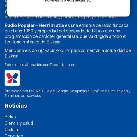
La radio sin cadenas
. Desde 1960 haciendo radio en Bilbao.
Powered by
Media Sector S.L.
Actualidad y
podcast
de
Bilbao
y
Bizkaia
, los partidos del
Athletic
en
‘La Emoción del Bacalao’
, noticias de sucesos,
deportes, sociedad, cultura, política, religión y obra social.
Radio Popular – Herri Irratia
es una emisora de radio fundada
en el año 1960 y propiedad del obispado de Bilbao con una
programación de carácter generalista, que va dirigida a todo el
territorio histórico de Bizkaia.
Menciónanos con
@RadioPopular
para comentar la actualidad de
Bizkaia.
Fotos en colaboración con
Depositphotos
Protegido por reCAPTCHA de Google. Se aplican su
Política de Privacidad
y
Términos del servicio
.
Noticias
Bizkaia
Ciencia y salud
Cultura
Deportes