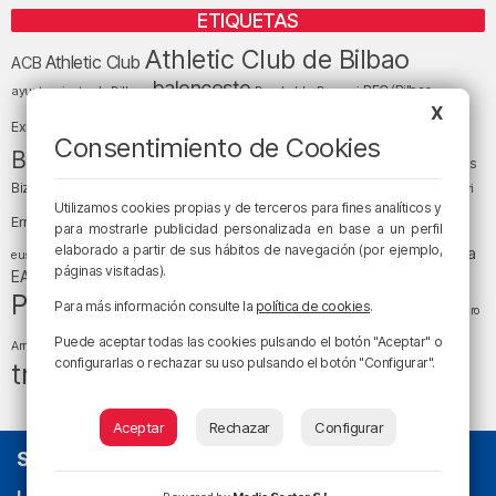
ETIQUETAS
Athletic Club de Bilbao
Athletic Club
ACB
baloncesto
BEC (Bilbao
ayuntamiento de Bilbao
Barakaldo
Basauri
Bilbao
Bizkaia
X
Bilbao Basket
Exhibition Center)
Consentimiento de Cookies
cultura
Bizkaia y sus comarcas
Copa del Rey
Cáritas
Diócesis de Bilbao
el tiempo
Egunon Bizkaia
Deusto
Bizkaia
Enkarterri
Euskadi (País Vasco)
Utilizamos cookies propias y de terceros para fines analíticos y
Ernesto Valverde
Ertzaintza
para mostrarle publicidad personalizada en base a un perfil
fútbol
LaLiga
elaborado a partir de sus hábitos de navegación (por ejemplo,
LaLiga
Gobierno vasco
juanma jubera
fiestas
euskera
páginas visitadas).
música
EA Sports
Liga Endesa
noticias
Osakidetza
planes
Política
sociedad
sucesos
Para más información consulte la
política de cookies
.
San Mamés
religión
Teatro
tráfico
tiempo atmosférico
tiempo
Puede aceptar todas las cookies pulsando el botón "Aceptar" o
Arriaga
configurarlas o rechazar su uso pulsando el botón "Configurar".
tráfico en Bizkaia
Aceptar
Rechazar
Configurar
SOBRE NOSOTROS