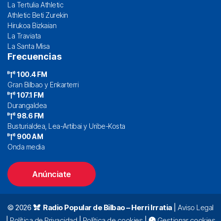
La Tertulia Athletic
Athletic Beti Zurekin
Hirukoa Bizkaian
La Traviata
La Santa Misa
Frecuencias
100.4 FM
Gran Bilbao y Enkarterri
107.1 FM
Durangaldea
98.6 FM
Busturialdea, Lea-Artibai y Uribe-Kosta
900 AM
Onda media
Anúnciate
© 2026
Radio Popular de Bilbao – Herri Irratia
|
Aviso Legal
|
Política de Privacidad
|
Política de cookies
|
Gestionar cookies