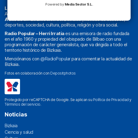
Powered by
Media Sector S.L.
La radio sin cadenas
. Desde 1960 haciendo radio en Bilbao.
Actualidad y
podcast
de
Bilbao
y
Bizkaia
, los partidos del
Athletic
en
‘La Emoción del Bacalao’
, noticias de sucesos,
deportes, sociedad, cultura, política, religión y obra social.
Radio Popular – Herri Irratia
es una emisora de radio fundada
en el año 1960 y propiedad del obispado de Bilbao con una
programación de carácter generalista, que va dirigida a todo el
territorio histórico de Bizkaia.
Menciónanos con
@RadioPopular
para comentar la actualidad de
Bizkaia.
Fotos en colaboración con
Depositphotos
Protegido por reCAPTCHA de Google. Se aplican su
Política de Privacidad
y
Términos del servicio
.
Noticias
Bizkaia
Ciencia y salud