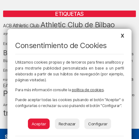
ETIQUETAS
Athletic Club de Bilbao
Athletic Club
ACB
baloncesto
BEC (Bilbao
ayuntamiento de Bilbao
Barakaldo
Basauri
X
Bilbao
Bizkaia
Bilbao Basket
Consentimiento de Cookies
Exhibition Center)
cultura
Bizkaia y sus comarcas
Copa del Rey
Cáritas
Diócesis de Bilbao
el tiempo
Egunon Bizkaia
Deusto
Bizkaia
Enkarterri
Utilizamos cookies propias y de terceros para fines analíticos y
Euskadi (País Vasco)
para mostrarle publicidad personalizada en base a un perfil
Ernesto Valverde
Ertzaintza
elaborado a partir de sus hábitos de navegación (por ejemplo,
fútbol
LaLiga
LaLiga
Gobierno vasco
juanma jubera
fiestas
euskera
páginas visitadas).
música
EA Sports
Liga Endesa
noticias
Osakidetza
planes
Para más información consulte la
política de cookies
.
Política
sociedad
sucesos
San Mamés
religión
Teatro
Puede aceptar todas las cookies pulsando el botón "Aceptar" o
tráfico
tiempo atmosférico
tiempo
Arriaga
configurarlas o rechazar su uso pulsando el botón "Configurar".
tráfico en Bizkaia
Aceptar
Rechazar
Configurar
SOBRE NOSOTROS