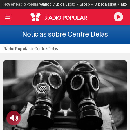
Saltar
Hoy en Radio Popular
Athletic Club de Bilbao
Bilbao
Bilbao Basket
Bizka
al
contenido
R
ADIO POPULAR
Noticias sobre Centre Delas
Radio Popular
»
Centre Delas