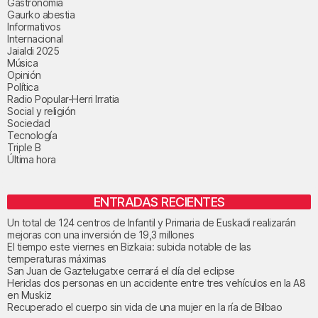
Gastronomía
Gaurko abestia
Informativos
Internacional
Jaialdi 2025
Música
Opinión
Política
Radio Popular-Herri Irratia
Social y religión
Sociedad
Tecnología
Triple B
Última hora
ENTRADAS RECIENTES
Un total de 124 centros de Infantil y Primaria de Euskadi realizarán
mejoras con una inversión de 19,3 millones
El tiempo este viernes en Bizkaia: subida notable de las
temperaturas máximas
San Juan de Gaztelugatxe cerrará el día del eclipse
Heridas dos personas en un accidente entre tres vehículos en la A8
en Muskiz
Recuperado el cuerpo sin vida de una mujer en la ría de Bilbao