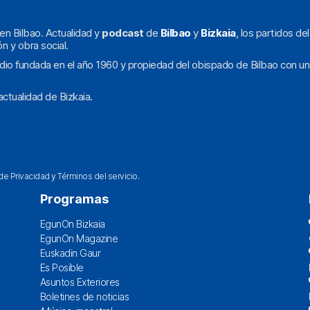
en Bilbao. Actualidad y
podcast
de
Bilbao
y
Bizkaia
, los partidos de
ón y obra social.
dio fundada en el año 1960 y propiedad del obispado de Bilbao con un
ctualidad de Bizkaia.
 de Privacidad
y
Términos del servicio
.
Programas
EgunOn Bizkaia
EgunOn Magazine
Euskadin Gaur
Es Posible
Asuntos Exteriores
Boletines de noticias