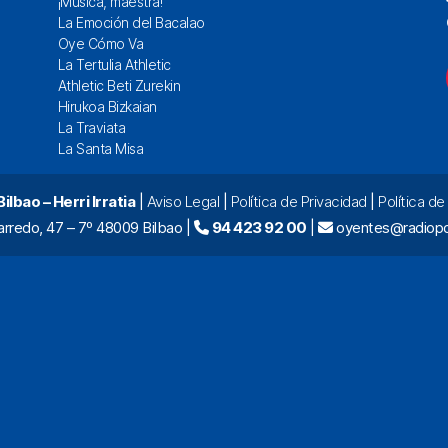
¡Música, maestra!
La Emoción del Bacalao
Oye Cómo Va
La Tertulia Athletic
Athletic Beti Zurekin
Hirukoa Bizkaian
La Traviata
La Santa Misa
lbao – Herri Irratia
|
Aviso Legal
|
Política de Privacidad
|
Política d
arredo, 47 – 7º 48009 Bilbao |
94 423 92 00
|
oyentes@radiopo