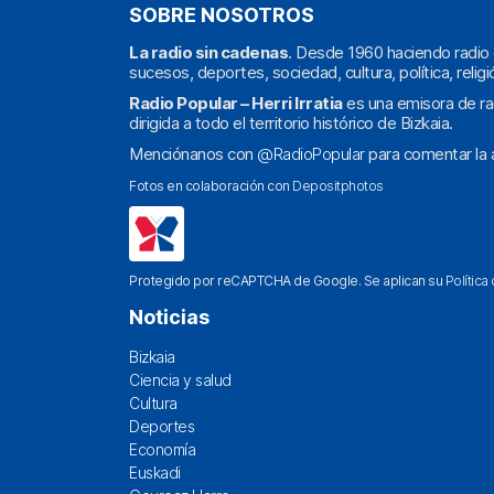
SOBRE NOSOTROS
La radio sin cadenas
. Desde 1960 haciendo radio 
sucesos, deportes, sociedad, cultura, política, religi
Radio Popular – Herri Irratia
es una emisora de ra
dirigida a todo el territorio histórico de Bizkaia.
Menciónanos con
@RadioPopular
para comentar la a
Fotos en colaboración con
Depositphotos
Protegido por reCAPTCHA de Google. Se aplican su
Política
Noticias
Bizkaia
Ciencia y salud
Cultura
Deportes
Economía
Euskadi