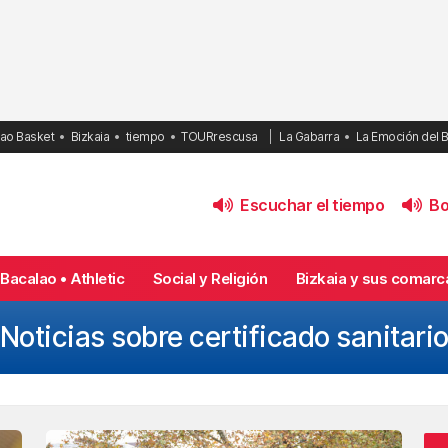
bao Basket
Bizkaia
tiempo
TOURrescusa
La Gabarra
La Emoción del 
Escuchar el tiempo
Bol
Bacalao • Athletic
Social y Religión
Bizkaia y sus comarc
Noticias sobre certificado sanitari