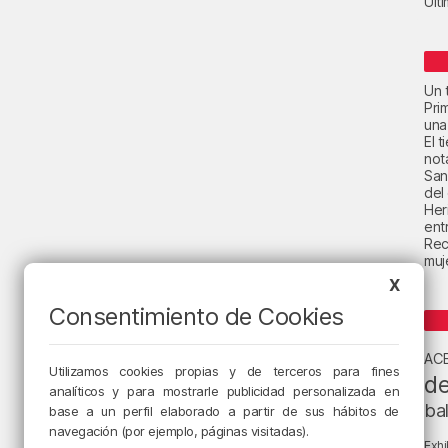
Últ
Un t
Pri
una
El 
not
San
del
Her
ent
Rec
muje
X
Consentimiento de Cookies
AC
Utilizamos cookies propias y de terceros para fines
de
analíticos y para mostrarle publicidad personalizada en
ba
base a un perfil elaborado a partir de sus hábitos de
navegación (por ejemplo, páginas visitadas).
Exhi