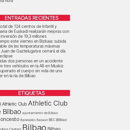
ima hora
ENTRADAS RECIENTES
otal de 124 centros de Infantil y
maria de Euskadi realizarán mejoras con
 inversión de 19,3 millones
tiempo este viernes en Bizkaia: subida
able de las temperaturas máximas
 Juan de Gaztelugatxe cerrará el día
 eclipse
idas dos personas en un accidente
re tres vehículos en la A8 en Muskiz
uperado el cuerpo sin vida de una
r en la ría de Bilbao
ETIQUETAS
Athletic Club
Athletic Club
B
 Bilbao
ayuntamiento de Bilbao
loncesto
BEC (Bilbao
Barakaldo
Basauri
Bilbao
Bilbao
bition Center)