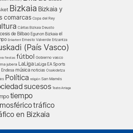
Bizkaia
Bizkaia y
sket
s comarcas
Copa del Rey
ltura
Deusto
Cáritas Bizkaia
cesis de Bilbao
el
Egunon Bizkaia
mpo
Ernesto Valverde
Ertzaintza
Enkarterri
uskadi (País Vasco)
fútbol
Gobierno vasco
fiestas
era
LaLiga
LaLiga EA Sports
nma jubera
música
a Endesa
noticias
Osakidetza
Política
San Mamés
nes
religión
ociedad
sucesos
Teatro Arriaga
tiempo
empo
tráfico
mosférico
áfico en Bizkaia