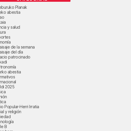
eburuko Planak
eko abestia
bao
kaia
ncia y salud
tura
ortes
nomía
paisaje de la semana
aisaje del día
acio patrocinado
kadi
tronomía
rko abestia
ormativos
ernacional
aldi 2025
ica
nión
tica
o Popular-Herri Irratia
al y religión
iedad
nología
le B