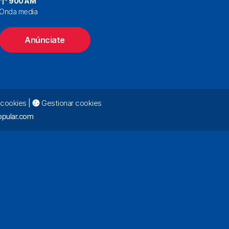
900 AM
Onda media
Anúnciate
e cookies
|
Gestionar cookies
pular.com