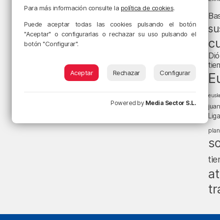
Para más información consulte la
política de cookies
.
Ba
Puede aceptar todas las cookies pulsando el botón
su
"Aceptar" o configurarlas o rechazar su uso pulsando el
cu
botón "Configurar".
Dió
tie
Aceptar
Rechazar
Configurar
E
eusk
Powered by
Media Sector S.L.
jua
Lig
pla
s
ti
at
tr