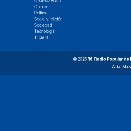
Geureaz Harro
Opinión
Política
Social y religión
Sociedad
Tecnología
Triple B
© 2026
Radio Popular de Bi
Alda. Maz