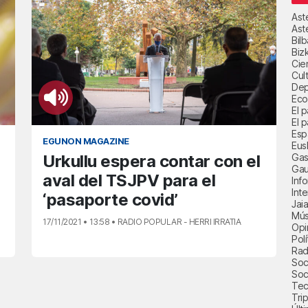
Ast
Ast
Bil
Biz
Cie
Cul
Dep
Eco
El 
El p
Esp
EGUNON MAGAZINE
Eus
Gas
Urkullu espera contar con el
Gau
aval del TSJPV para el
Inf
Int
‘pasaporte covid’
Jai
Mús
17/11/2021 • 13:58 • RADIO POPULAR - HERRI IRRATIA
Opi
Polí
Radi
Soci
Soc
Tec
Trip