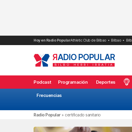
Saltar
al
contenido
Hoy en Radio Popular
Athletic Club de Bilbao
Bilbao
Bil
R
ADIO POPULAR
BILBO
HERRI
IRRATIA
Podcast
Programación
Deportes
Frecuencias
Radio Popular
»
certificado sanitario