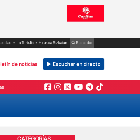
Bacalao
La Tertulia
Hirukoa Bizkaian
Buscador
etín de noticias
Escuchar en directo
as
o
CATEGORÍAS