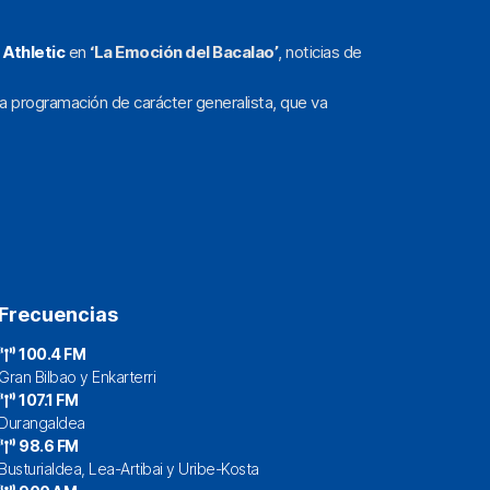
l
Athletic
en
‘La Emoción del Bacalao’
, noticias de
a programación de carácter generalista, que va
Frecuencias
100.4 FM
Gran Bilbao y Enkarterri
107.1 FM
Durangaldea
98.6 FM
Busturialdea, Lea-Artibai y Uribe-Kosta