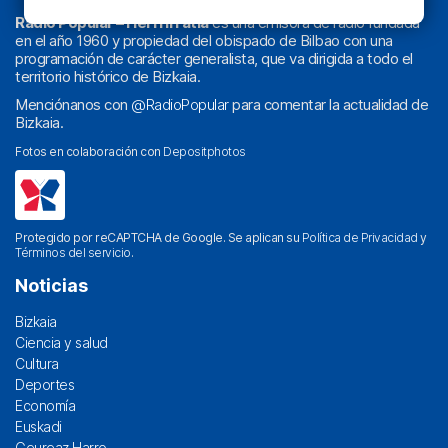
Radio Popular – Herri Irratia
es una emisora de radio fundada
en el año 1960 y propiedad del obispado de Bilbao con una
programación de carácter generalista, que va dirigida a todo el
territorio histórico de Bizkaia.
Menciónanos con
@RadioPopular
para comentar la actualidad de
Bizkaia.
Fotos en colaboración con
Depositphotos
Protegido por reCAPTCHA de Google. Se aplican su
Política de Privacidad
y
Términos del servicio
.
Noticias
Bizkaia
Ciencia y salud
Cultura
Deportes
Economía
Euskadi
Geureaz Harro