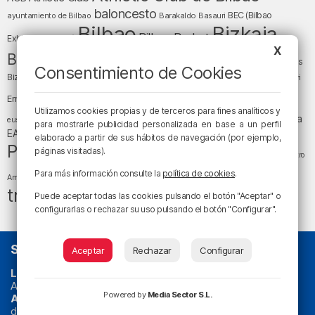
baloncesto
BEC (Bilbao
ayuntamiento de Bilbao
Barakaldo
Basauri
Bilbao
Bizkaia
Bilbao Basket
Exhibition Center)
X
cultura
Bizkaia y sus comarcas
Copa del Rey
Cáritas
Consentimiento de Cookies
Diócesis de Bilbao
el tiempo
Egunon Bizkaia
Deusto
Bizkaia
Enkarterri
Euskadi (País Vasco)
Ernesto Valverde
Ertzaintza
Utilizamos cookies propias y de terceros para fines analíticos y
fútbol
LaLiga
LaLiga
Gobierno vasco
juanma jubera
fiestas
euskera
para mostrarle publicidad personalizada en base a un perfil
música
EA Sports
Liga Endesa
noticias
Osakidetza
planes
elaborado a partir de sus hábitos de navegación (por ejemplo,
Política
sociedad
sucesos
páginas visitadas).
San Mamés
religión
Teatro
tráfico
tiempo atmosférico
tiempo
Para más información consulte la
política de cookies
.
Arriaga
tráfico en Bizkaia
Puede aceptar todas las cookies pulsando el botón "Aceptar" o
configurarlas o rechazar su uso pulsando el botón "Configurar".
SOBRE NOSOTROS
Aceptar
Rechazar
Configurar
La radio sin cadenas
. Desde 1960 haciendo radio en Bilbao.
Actualidad y
podcast
de
Bilbao
y
Bizkaia
, los partidos del
Powered by
Media Sector S.L.
Athletic
en
‘La Emoción del Bacalao’
, noticias de sucesos,
deportes, sociedad, cultura, política, religión y obra social.