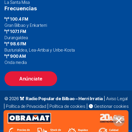
La Santa Misa
Frecuencias
100.4 FM
Gran Bilbao y Enkarterri
107.1 FM
Durangaldea
98.6 FM
Busturialdea, Lea-Artibai y Uribe-Kosta
900 AM
Onda media
Anúnciate
© 2026
Radio Popular de Bilbao – Herri Irratia
|
Aviso Legal
|
Política de Privacidad
|
Política de cookies
|
Gestionar cookies
Alda. Mazarredo, 47 – 7º 48009 Bilbao |
94 423 92 00
|
oyentes@radiopopular.com