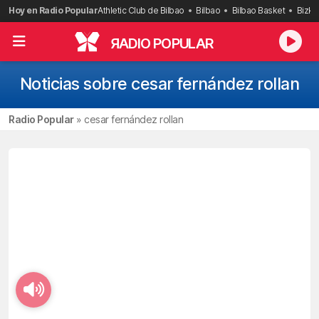
Saltar
Hoy en Radio Popular
Athletic Club de Bilbao
Bilbao
Bilbao Basket
Bizka
al
contenido
R
ADIO POPULAR
Noticias sobre cesar fernández rollan
Radio Popular
»
cesar fernández rollan