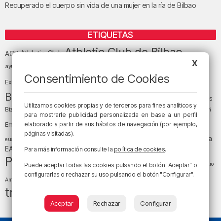
Recuperado el cuerpo sin vida de una mujer en la ría de Bilbao
ETIQUETAS
Athletic Club de Bilbao
Athletic Club
ACB
X
baloncesto
BEC (Bilbao
ayuntamiento de Bilbao
Barakaldo
Basauri
Bilbao
Bizkaia
Consentimiento de Cookies
Bilbao Basket
Exhibition Center)
cultura
Bizkaia y sus comarcas
Copa del Rey
Cáritas
Utilizamos cookies propias y de terceros para fines analíticos y
Diócesis de Bilbao
el tiempo
Egunon Bizkaia
Deusto
Bizkaia
Enkarterri
para mostrarle publicidad personalizada en base a un perfil
Euskadi (País Vasco)
elaborado a partir de sus hábitos de navegación (por ejemplo,
Ernesto Valverde
Ertzaintza
páginas visitadas).
fútbol
LaLiga
LaLiga
Gobierno vasco
juanma jubera
fiestas
euskera
música
EA Sports
Liga Endesa
noticias
Osakidetza
planes
Para más información consulte la
política de cookies
.
Política
sociedad
sucesos
San Mamés
religión
Teatro
Puede aceptar todas las cookies pulsando el botón "Aceptar" o
tráfico
tiempo atmosférico
configurarlas o rechazar su uso pulsando el botón "Configurar".
tiempo
Arriaga
tráfico en Bizkaia
Aceptar
Rechazar
Configurar