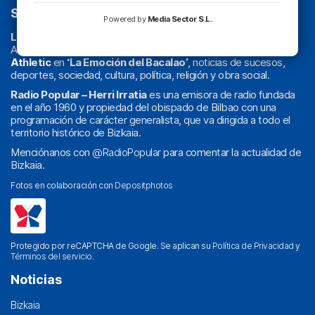
SOBRE NOSOTROS
Powered by
Media Sector S.L.
La radio sin cadenas
. Desde 1960 haciendo radio en Bilbao.
Actualidad y
podcast
de
Bilbao
y
Bizkaia
, los partidos del
Athletic
en
‘La Emoción del Bacalao’
, noticias de sucesos,
deportes, sociedad, cultura, política, religión y obra social.
Radio Popular – Herri Irratia
es una emisora de radio fundada
en el año 1960 y propiedad del obispado de Bilbao con una
programación de carácter generalista, que va dirigida a todo el
territorio histórico de Bizkaia.
Menciónanos con
@RadioPopular
para comentar la actualidad de
Bizkaia.
Fotos en colaboración con
Depositphotos
Protegido por reCAPTCHA de Google. Se aplican su
Política de Privacidad
y
Términos del servicio
.
Noticias
Bizkaia