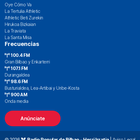
Oye Cómo Va
La Tertulia Athletic
Athletic Beti Zurekin
Hirukoa Bizkaian
La Traviata
La Santa Misa
Frecuencias
100.4 FM
Gran Bilbao y Enkarterri
107.1 FM
Durangaldea
98.6 FM
Busturialdea, Lea-Artibai y Uribe-Kosta
900 AM
Onda media
Anúnciate
© 2026
Radio Popular de Bilbao – Herri Irratia
|
Aviso Legal