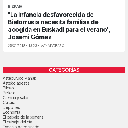
BIZKAIA
"La infancia desfavorecida de
Bielorrusia necesita familias de
acogida en Euskadi para el verano",
Josemi Gómez
25/01/2018 • 13:23 • MAY MADRAZO
CATEGORÍAS
Asteburuko Planak
Asteko abestia
Bilbao
Bizkaia
Ciencia y salud
Cultura
Deportes
Economía
El paisaje de la semana
El paisaje del día
Espacio patrocinado