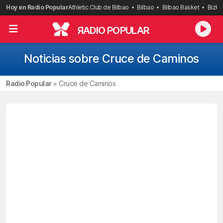
Saltar
Hoy en Radio Popular
Athletic Club de Bilbao
Bilbao
Bilbao Basket
Bizka
al
contenido
R
ADIO POPULAR
Noticias sobre Cruce de Caminos
Radio Popular
»
Cruce de Caminos