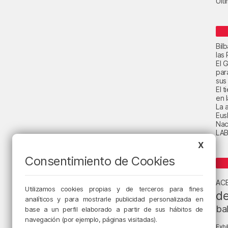
Últ
Bil
las
El 
par
sus 
El 
en 
La a
Eus
Nac
LAB
X
Consentimiento de Cookies
AC
Utilizamos cookies propias y de terceros para fines
de
analíticos y para mostrarle publicidad personalizada en
ba
base a un perfil elaborado a partir de sus hábitos de
navegación (por ejemplo, páginas visitadas).
Exhi