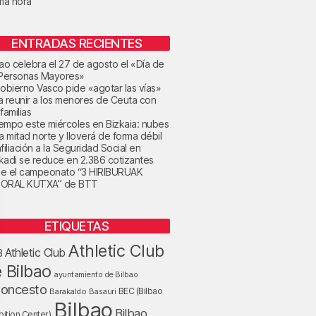
ima hora
ENTRADAS RECIENTES
bao celebra el 27 de agosto el «Día de
 Personas Mayores»
Gobierno Vasco pide «agotar las vías»
a reunir a los menores de Ceuta con
familias
tiempo este miércoles en Bizkaia: nubes
la mitad norte y lloverá de forma débil
filiación a la Seguridad Social en
kadi se reduce en 2.386 cotizantes
e el campeonato “3 HIRIBURUAK
ORAL KUTXA” de BTT
ETIQUETAS
Athletic Club
Athletic Club
B
 Bilbao
ayuntamiento de Bilbao
loncesto
BEC (Bilbao
Barakaldo
Basauri
Bilbao
Bilbao
bition Center)