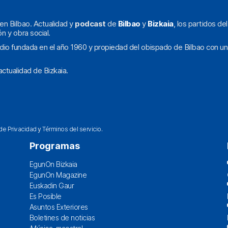
en Bilbao. Actualidad y
podcast
de
Bilbao
y
Bizkaia
, los partidos de
ón y obra social.
dio fundada en el año 1960 y propiedad del obispado de Bilbao con un
ctualidad de Bizkaia.
 de Privacidad
y
Términos del servicio
.
Programas
EgunOn Bizkaia
EgunOn Magazine
Euskadin Gaur
Es Posible
Asuntos Exteriores
Boletines de noticias