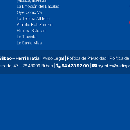
¡Música, maestra!
La Emoción del Bacalao
Oye Cómo Va
La Tertulia Athletic
Athletic Beti Zurekin
Hirukoa Bizkaian
La Traviata
La Santa Misa
lbao – Herri Irratia
|
Aviso Legal
|
Política de Privacidad
|
Política d
arredo, 47 – 7º 48009 Bilbao |
94 423 92 00
|
oyentes@radiopo