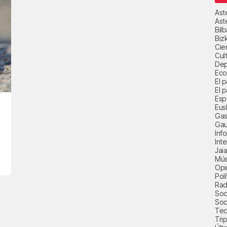
Ast
Ast
Bil
Biz
Cie
Cul
Dep
Eco
El 
El p
Esp
Eus
Gas
Gau
Inf
Int
Jai
Mús
Opi
Polí
Radi
Soci
Soc
Tec
Trip