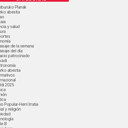
eburuko Planak
eko abestia
bao
kaia
ncia y salud
tura
ortes
nomía
paisaje de la semana
aisaje del día
acio patrocinado
kadi
tronomía
rko abestia
ormativos
ernacional
aldi 2025
ica
nión
tica
o Popular-Herri Irratia
al y religión
iedad
nología
le B