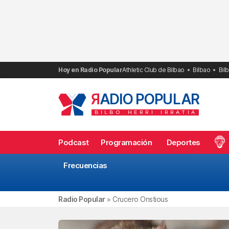
Saltar
al
contenido
Hoy en Radio Popular
Athletic Club de Bilbao
Bilbao
Bil
R
ADIO POPULAR
BILBO
HERRI
IRRATIA
Podcast
Programación
Deportes
Frecuencias
Radio Popular
»
Crucero Onstious