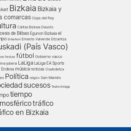
Bizkaia
Bizkaia y
sket
s comarcas
Copa del Rey
ltura
Deusto
Cáritas Bizkaia
cesis de Bilbao
el
Egunon Bizkaia
mpo
Ernesto Valverde
Ertzaintza
Enkarterri
uskadi (País Vasco)
fútbol
Gobierno vasco
fiestas
era
LaLiga
LaLiga EA Sports
nma jubera
música
a Endesa
noticias
Osakidetza
Política
San Mamés
nes
religión
ociedad
sucesos
Teatro Arriaga
tiempo
empo
mosférico
tráfico
áfico en Bizkaia