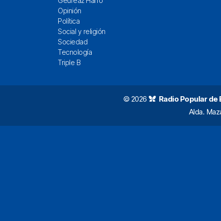
Geureaz Harro
Opinión
Política
Social y religión
Sociedad
Tecnología
Triple B
© 2026
Radio Popular de Bi
Alda. Maz