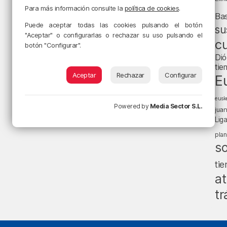
Para más información consulte la
política de cookies
.
Ba
Puede aceptar todas las cookies pulsando el botón
su
"Aceptar" o configurarlas o rechazar su uso pulsando el
cu
botón "Configurar".
Dió
tie
Aceptar
Rechazar
Configurar
E
eusk
Powered by
Media Sector S.L.
jua
Lig
pla
s
ti
at
tr