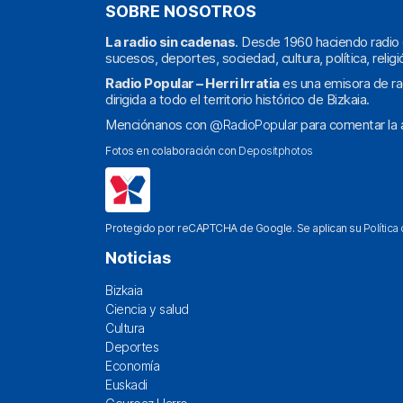
SOBRE NOSOTROS
La radio sin cadenas
. Desde 1960 haciendo radio 
sucesos, deportes, sociedad, cultura, política, religi
Radio Popular – Herri Irratia
es una emisora de ra
dirigida a todo el territorio histórico de Bizkaia.
Menciónanos con
@RadioPopular
para comentar la a
Fotos en colaboración con
Depositphotos
Protegido por reCAPTCHA de Google. Se aplican su
Política
Noticias
Bizkaia
Ciencia y salud
Cultura
Deportes
Economía
Euskadi