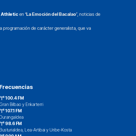
l
Athletic
en
‘La Emoción del Bacalao’
, noticias de
a programación de carácter generalista, que va
Frecuencias
100.4 FM
Gran Bilbao y Enkarterri
107.1 FM
Durangaldea
98.6 FM
Busturialdea, Lea-Artibai y Uribe-Kosta