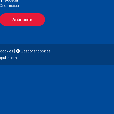
900 AM
Onda media
Anúnciate
e cookies
|
Gestionar cookies
pular.com