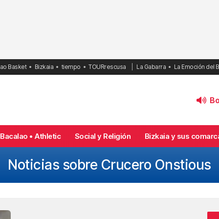
bao Basket
Bizkaia
tiempo
TOURrescusa
La Gabarra
La Emoción del 
Bol
Bacalao • Athletic
Social y Religión
Bizkaia y sus comarc
Noticias sobre Crucero Onstious