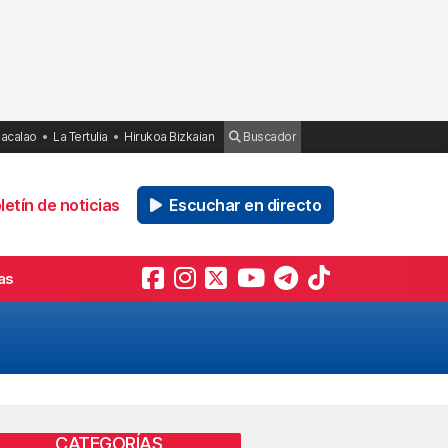
Bacalao
La Tertulia
Hirukoa Bizkaian
Buscador
etín de noticias
Escuchar en directo
as
CATEGORÍAS