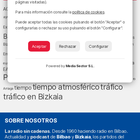
páginas visitadas).
Athletic Club de Bilbao
Athletic Club
ACB
Para más información consulte la
política de cookies
.
baloncesto
BEC (Bilbao
ayuntamiento de Bilbao
Barakaldo
Basauri
Puede aceptar todas las cookies pulsando el botón "Aceptar" o
Bilbao
Bizkaia
Bilbao Basket
Exhibition Center)
configurarlas o rechazar su uso pulsando el botón "Configurar".
cultura
Bizkaia y sus comarcas
Copa del Rey
Cáritas
Diócesis de Bilbao
el tiempo
Egunon Bizkaia
Deusto
Bizkaia
Enkarterri
Aceptar
Rechazar
Configurar
Euskadi (País Vasco)
Ernesto Valverde
Ertzaintza
fútbol
LaLiga
LaLiga
Gobierno vasco
juanma jubera
fiestas
euskera
Powered by
Media Sector S.L.
música
EA Sports
Liga Endesa
noticias
Osakidetza
planes
Política
sociedad
sucesos
San Mamés
religión
Teatro
tiempo atmosférico
tráfico
tiempo
Arriaga
tráfico en Bizkaia
SOBRE NOSOTROS
La radio sin cadenas
. Desde 1960 haciendo radio en Bilbao.
Actualidad y
podcast
de
Bilbao
y
Bizkaia
, los partidos del