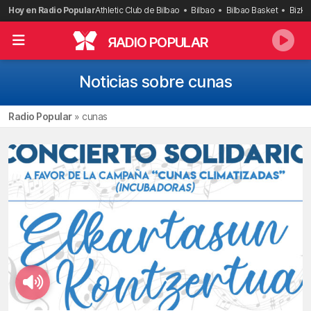
Saltar
Hoy en Radio Popular
Athletic Club de Bilbao
Bilbao
Bilbao Basket
Bizka
al
contenido
R
ADIO POPULAR
Noticias sobre cunas
Radio Popular
»
cunas