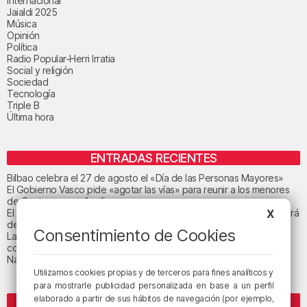
Internacional
Jaialdi 2025
Música
Opinión
Política
Radio Popular-Herri Irratia
Social y religión
Sociedad
Tecnología
Triple B
Última hora
ENTRADAS RECIENTES
Bilbao celebra el 27 de agosto el «Día de las Personas Mayores»
El Gobierno Vasco pide «agotar las vías» para reunir a los menores
de Ceuta con sus familias
X
El tiempo este miércoles en Bizkaia: nubes en la mitad norte y lloverá
de forma débil
Consentimiento de Cookies
La afiliación a la Seguridad Social en Euskadi se reduce en 2.386
cotizantes
Nace el campeonato “3 HIRIBURUAK LABORAL KUTXA” de BTT
Utilizamos cookies propias y de terceros para fines analíticos y
para mostrarle publicidad personalizada en base a un perfil
elaborado a partir de sus hábitos de navegación (por ejemplo,
ETIQUETAS