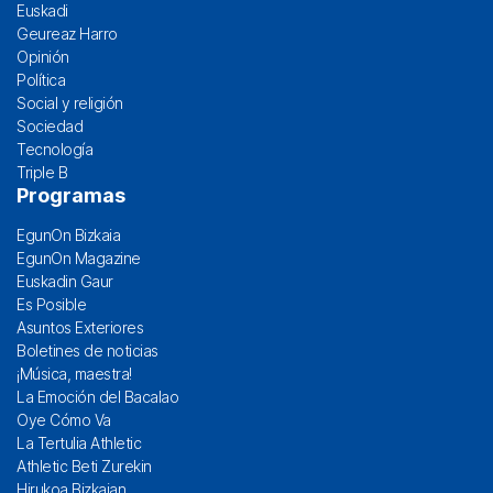
Euskadi
Geureaz Harro
Opinión
Política
Social y religión
Sociedad
Tecnología
Triple B
Programas
EgunOn Bizkaia
EgunOn Magazine
Euskadin Gaur
Es Posible
Asuntos Exteriores
Boletines de noticias
¡Música, maestra!
La Emoción del Bacalao
Oye Cómo Va
La Tertulia Athletic
Athletic Beti Zurekin
Hirukoa Bizkaian