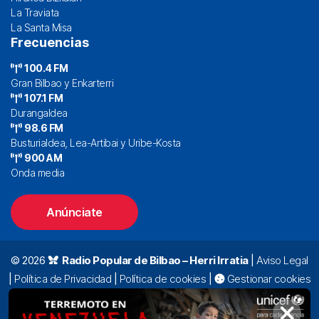
La Traviata
La Santa Misa
Frecuencias
100.4 FM
Gran Bilbao y Enkarterri
107.1 FM
Durangaldea
98.6 FM
Busturialdea, Lea-Artibai y Uribe-Kosta
900 AM
Onda media
Anúnciate
© 2026
Radio Popular de Bilbao – Herri Irratia
|
Aviso Legal
|
Política de Privacidad
|
Política de cookies
|
Gestionar cookies
Alda. Mazarredo, 47 – 7º 48009 Bilbao |
94 423 92 00
|
oyentes@radiopopular.com