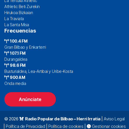
La Tertulia Athletic
Athletic Beti Zurekin
Hirukoa Bizkaian
La Traviata
La Santa Misa
Frecuencias
100.4 FM
Gran Bilbao y Enkarterri
107.1 FM
Durangaldea
98.6 FM
Busturialdea, Lea-Artibai y Uribe-Kosta
900 AM
Onda media
Anúnciate
© 2026
Radio Popular de Bilbao – Herri Irratia
|
Aviso Legal
|
Política de Privacidad
|
Política de cookies
|
Gestionar cookies