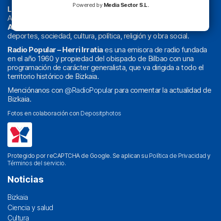
Powered by
Media Sector S.L.
La radio sin cadenas
. Desde 1960 haciendo radio en Bilbao.
Actualidad y
podcast
de
Bilbao
y
Bizkaia
, los partidos del
Athletic
en
‘La Emoción del Bacalao’
, noticias de sucesos,
deportes, sociedad, cultura, política, religión y obra social.
Radio Popular – Herri Irratia
es una emisora de radio fundada
en el año 1960 y propiedad del obispado de Bilbao con una
programación de carácter generalista, que va dirigida a todo el
territorio histórico de Bizkaia.
Menciónanos con
@RadioPopular
para comentar la actualidad de
Bizkaia.
Fotos en colaboración con
Depositphotos
Protegido por reCAPTCHA de Google. Se aplican su
Política de Privacidad
y
Términos del servicio
.
Noticias
Bizkaia
Ciencia y salud
Cultura