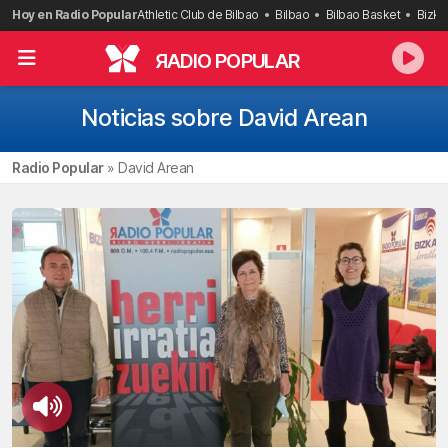
Saltar
Hoy en Radio Popular
Athletic Club de Bilbao
Bilbao
Bilbao Basket
Bizka
al
contenido
R
ADIO POPULAR
Noticias sobre David Arean
Radio Popular
»
David Arean