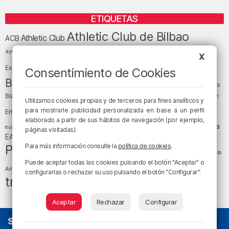
ETIQUETAS
Athletic Club de Bilbao
Athletic Club
ACB
baloncesto
BEC (Bilbao
ayuntamiento de Bilbao
Barakaldo
Basauri
X
Bilbao
Bizkaia
Bilbao Basket
Exhibition Center)
Consentimiento de Cookies
cultura
Bizkaia y sus comarcas
Copa del Rey
Cáritas
Diócesis de Bilbao
el tiempo
Egunon Bizkaia
Deusto
Bizkaia
Enkarterri
Utilizamos cookies propias y de terceros para fines analíticos y
Euskadi (País Vasco)
para mostrarle publicidad personalizada en base a un perfil
Ernesto Valverde
Ertzaintza
elaborado a partir de sus hábitos de navegación (por ejemplo,
fútbol
LaLiga
LaLiga
Gobierno vasco
juanma jubera
fiestas
euskera
páginas visitadas).
música
EA Sports
Liga Endesa
noticias
Osakidetza
planes
Política
sociedad
sucesos
Para más información consulte la
política de cookies
.
San Mamés
religión
Teatro
tráfico
tiempo atmosférico
Puede aceptar todas las cookies pulsando el botón "Aceptar" o
tiempo
Arriaga
configurarlas o rechazar su uso pulsando el botón "Configurar".
tráfico en Bizkaia
Aceptar
Rechazar
Configurar
SOBRE NOSOTROS