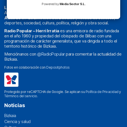
Powered by
Media Sector S.L.
La radio sin cadenas
. Desde 1960 haciendo radio en Bilbao.
Actualidad y
podcast
de
Bilbao
y
Bizkaia
, los partidos del
Athletic
en
‘La Emoción del Bacalao’
, noticias de sucesos,
deportes, sociedad, cultura, política, religión y obra social.
Radio Popular – Herri Irratia
es una emisora de radio fundada
en el año 1960 y propiedad del obispado de Bilbao con una
programación de carácter generalista, que va dirigida a todo el
territorio histórico de Bizkaia.
Menciónanos con
@RadioPopular
para comentar la actualidad de
Bizkaia.
Fotos en colaboración con
Depositphotos
Protegido por reCAPTCHA de Google. Se aplican su
Política de Privacidad
y
Términos del servicio
.
Noticias
Bizkaia
Ciencia y salud