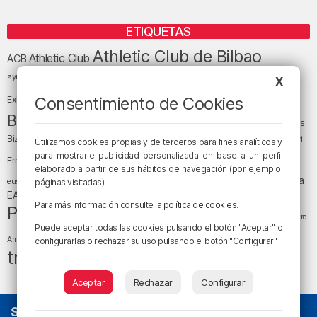
ETIQUETAS
Athletic Club de Bilbao
Athletic Club
ACB
baloncesto
BEC (Bilbao
ayuntamiento de Bilbao
Barakaldo
Basauri
X
Bilbao
Bizkaia
Bilbao Basket
Consentimiento de Cookies
Exhibition Center)
cultura
Bizkaia y sus comarcas
Copa del Rey
Cáritas
Diócesis de Bilbao
el tiempo
Egunon Bizkaia
Deusto
Bizkaia
Enkarterri
Utilizamos cookies propias y de terceros para fines analíticos y
Euskadi (País Vasco)
para mostrarle publicidad personalizada en base a un perfil
Ernesto Valverde
Ertzaintza
elaborado a partir de sus hábitos de navegación (por ejemplo,
fútbol
LaLiga
LaLiga
Gobierno vasco
juanma jubera
fiestas
euskera
páginas visitadas).
música
EA Sports
Liga Endesa
noticias
Osakidetza
planes
Para más información consulte la
política de cookies
.
Política
sociedad
sucesos
San Mamés
religión
Teatro
Puede aceptar todas las cookies pulsando el botón "Aceptar" o
tráfico
tiempo atmosférico
tiempo
Arriaga
configurarlas o rechazar su uso pulsando el botón "Configurar".
tráfico en Bizkaia
Aceptar
Rechazar
Configurar
SOBRE NOSOTROS