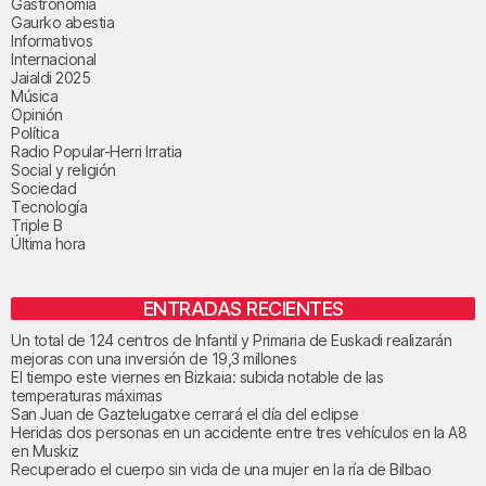
Gastronomía
Gaurko abestia
Informativos
Internacional
Jaialdi 2025
Música
Opinión
Política
Radio Popular-Herri Irratia
Social y religión
Sociedad
Tecnología
Triple B
Última hora
ENTRADAS RECIENTES
Un total de 124 centros de Infantil y Primaria de Euskadi realizarán
mejoras con una inversión de 19,3 millones
El tiempo este viernes en Bizkaia: subida notable de las
temperaturas máximas
San Juan de Gaztelugatxe cerrará el día del eclipse
Heridas dos personas en un accidente entre tres vehículos en la A8
en Muskiz
Recuperado el cuerpo sin vida de una mujer en la ría de Bilbao