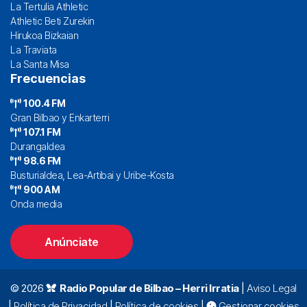
La Tertulia Athletic
Athletic Beti Zurekin
Hirukoa Bizkaian
La Traviata
La Santa Misa
Frecuencias
100.4 FM
Gran Bilbao y Enkarterri
107.1 FM
Durangaldea
98.6 FM
Busturialdea, Lea-Artibai y Uribe-Kosta
900 AM
Onda media
Anúnciate
© 2026
Radio Popular de Bilbao – Herri Irratia
|
Aviso Legal
|
Política de Privacidad
|
Política de cookies
|
Gestionar cookies