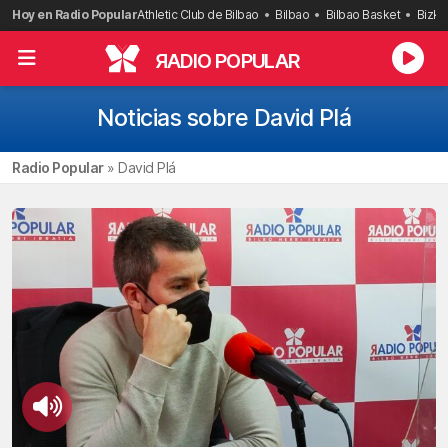
Saltar
Hoy en Radio Popular
Athletic Club de Bilbao
Bilbao
Bilbao Basket
Bizka
al
contenido
R
ADIO POPULAR
Noticias sobre David Plá
Radio Popular
»
David Plá