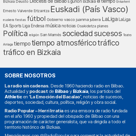
Diócesis de Bilbao
el tiempo
Egunon Bizkaia
Deusto
Bizkaia
Enkarterri
Euskadi (País Vasco)
Ernesto Valverde
Ertzaintza
fútbol
LaLiga
LaLiga
Gobierno vasco
juanma jubera
fiestas
euskera
música
EA Sports
Liga Endesa
noticias
Osakidetza
planes
Política
sociedad
sucesos
San Mamés
religión
Teatro
tiempo atmosférico
tráfico
tiempo
Arriaga
tráfico en Bizkaia
SOBRE NOSOTROS
La radio sin cadenas
. Desde 1960 haciendo radio en Bilbao.
Actualidad y
podcast
de
Bilbao
y
Bizkaia
, los partidos del
Athletic
en
‘La Emoción del Bacalao’
, noticias de sucesos,
deportes, sociedad, cultura, política, religión y obra social.
Radio Popular – Herri Irratia
es una emisora de radio fundada
en el año 1960 y propiedad del obispado de Bilbao con una
programación de carácter generalista, que va dirigida a todo el
territorio histórico de Bizkaia.
Menciónanos con
@RadioPopular
para comentar la actualidad de