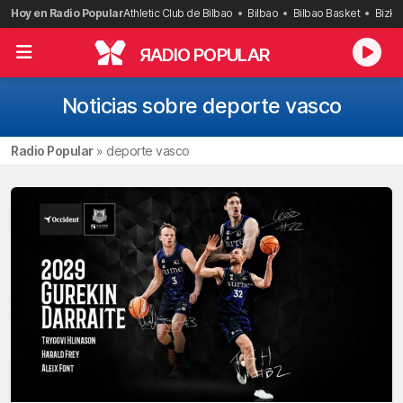
Saltar
Hoy en Radio Popular
Athletic Club de Bilbao
Bilbao
Bilbao Basket
Bizka
al
contenido
R
ADIO POPULAR
Noticias sobre deporte vasco
Radio Popular
»
deporte vasco