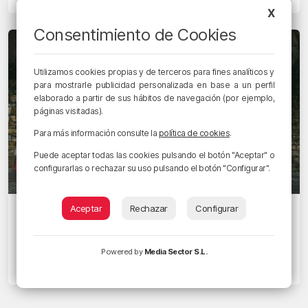
X
Consentimiento de Cookies
Utilizamos cookies propias y de terceros para fines analíticos y
para mostrarle publicidad personalizada en base a un perfil
elaborado a partir de sus hábitos de navegación (por ejemplo,
páginas visitadas).
Para más información consulte la
política de cookies
.
Puede aceptar todas las cookies pulsando el botón "Aceptar" o
configurarlas o rechazar su uso pulsando el botón "Configurar".
Aceptar
Rechazar
Configurar
EGUNON MAGAZINE
La cesta punta, deporte mundial: estas
son las fechas del Jai Alai World Tour
Powered by
Media Sector S.L.
15/03/2023 • 14:21 • JON MIKEL RODRÍGUEZ