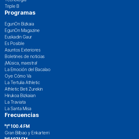
Triple B
Programas
EgunOn Bizkaia
EgunOn Magazine
Euskadin Gaur
Es Posible
Asuntos Exteriores
Boletines de noticias
¡Música, maestra!
La Emoción del Bacalao
Oye Cómo Va
La Tertulia Athletic
Athletic Beti Zurekin
Hirukoa Bizkaian
La Traviata
La Santa Misa
Frecuencias
100.4 FM
Gran Bilbao y Enkarterri