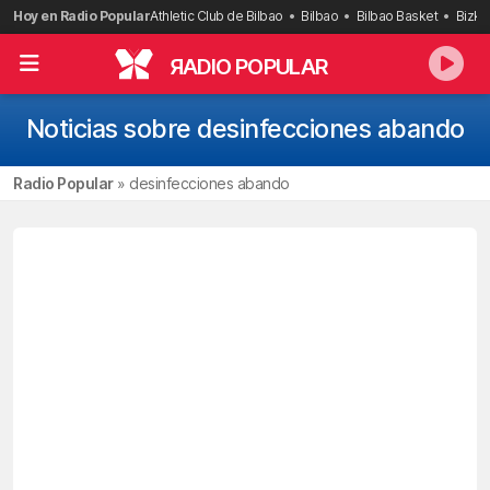
Saltar
Hoy en Radio Popular
Athletic Club de Bilbao
Bilbao
Bilbao Basket
Bizka
al
contenido
R
ADIO POPULAR
Noticias sobre desinfecciones abando
Radio Popular
»
desinfecciones abando