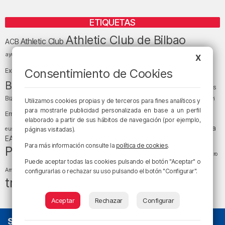
ETIQUETAS
Athletic Club de Bilbao
Athletic Club
ACB
baloncesto
BEC (Bilbao
ayuntamiento de Bilbao
Barakaldo
Basauri
X
Bilbao
Bizkaia
Bilbao Basket
Consentimiento de Cookies
Exhibition Center)
cultura
Bizkaia y sus comarcas
Copa del Rey
Cáritas
Diócesis de Bilbao
el tiempo
Egunon Bizkaia
Deusto
Bizkaia
Enkarterri
Utilizamos cookies propias y de terceros para fines analíticos y
Euskadi (País Vasco)
para mostrarle publicidad personalizada en base a un perfil
Ernesto Valverde
Ertzaintza
elaborado a partir de sus hábitos de navegación (por ejemplo,
fútbol
LaLiga
LaLiga
Gobierno vasco
juanma jubera
fiestas
euskera
páginas visitadas).
música
EA Sports
Liga Endesa
noticias
Osakidetza
planes
Para más información consulte la
política de cookies
.
Política
sociedad
sucesos
San Mamés
religión
Teatro
Puede aceptar todas las cookies pulsando el botón "Aceptar" o
tráfico
tiempo atmosférico
tiempo
Arriaga
configurarlas o rechazar su uso pulsando el botón "Configurar".
tráfico en Bizkaia
Aceptar
Rechazar
Configurar
SOBRE NOSOTROS