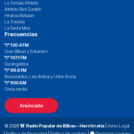
La Tertulia Athletic
Athletic Beti Zurekin
Hirukoa Bizkaian
La Traviata
La Santa Misa
Frecuencias
100.4 FM
Gran Bilbao y Enkarterri
107.1 FM
Durangaldea
98.6 FM
Busturialdea, Lea-Artibai y Uribe-Kosta
900 AM
Onda media
Anúnciate
© 2026
Radio Popular de Bilbao – Herri Irratia
|
Aviso Legal
|
Política de Privacidad
|
Política de cookies
|
Gestionar cookies