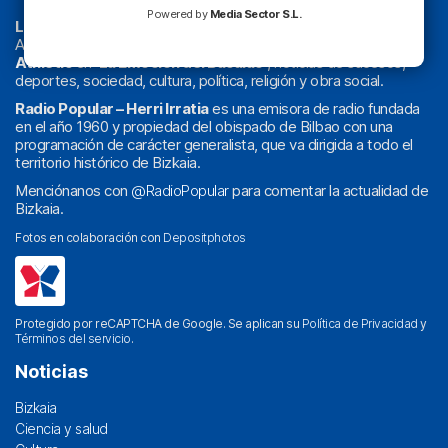
Powered by
Media Sector S.L.
La radio sin cadenas
. Desde 1960 haciendo radio en Bilbao.
Actualidad y
podcast
de
Bilbao
y
Bizkaia
, los partidos del
Athletic
en
‘La Emoción del Bacalao’
, noticias de sucesos,
deportes, sociedad, cultura, política, religión y obra social.
Radio Popular – Herri Irratia
es una emisora de radio fundada
en el año 1960 y propiedad del obispado de Bilbao con una
programación de carácter generalista, que va dirigida a todo el
territorio histórico de Bizkaia.
Menciónanos con
@RadioPopular
para comentar la actualidad de
Bizkaia.
Fotos en colaboración con
Depositphotos
Protegido por reCAPTCHA de Google. Se aplican su
Política de Privacidad
y
Términos del servicio
.
Noticias
Bizkaia
Ciencia y salud