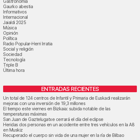
Gastronomía
Gaurko abestia
Informativos
Internacional
Jaialdi 2025
Música
Opinión
Política
Radio Popular-Herri Irratia
Social y religión
Sociedad
Tecnología
Triple B
Última hora
ENTRADAS RECIENTES
Un total de 124 centros de Infantil y Primaria de Euskadi realizarán
mejoras con una inversión de 19,3 millones
El tiempo este viernes en Bizkaia: subida notable de las
temperaturas máximas
San Juan de Gaztelugatxe cerrará el día del eclipse
Heridas dos personas en un accidente entre tres vehículos en la A8
en Muskiz
Recuperado el cuerpo sin vida de una mujer en la ría de Bilbao