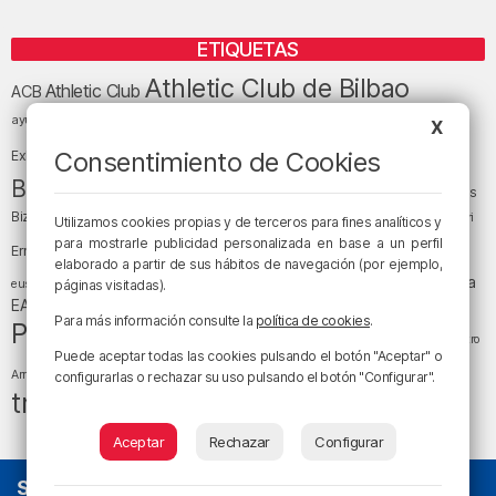
ETIQUETAS
Athletic Club de Bilbao
Athletic Club
ACB
baloncesto
BEC (Bilbao
ayuntamiento de Bilbao
Barakaldo
Basauri
X
Bilbao
Bizkaia
Bilbao Basket
Consentimiento de Cookies
Exhibition Center)
cultura
Bizkaia y sus comarcas
Copa del Rey
Cáritas
Diócesis de Bilbao
el tiempo
Egunon Bizkaia
Deusto
Bizkaia
Enkarterri
Utilizamos cookies propias y de terceros para fines analíticos y
Euskadi (País Vasco)
para mostrarle publicidad personalizada en base a un perfil
Ernesto Valverde
Ertzaintza
elaborado a partir de sus hábitos de navegación (por ejemplo,
fútbol
LaLiga
LaLiga
Gobierno vasco
juanma jubera
fiestas
euskera
páginas visitadas).
música
EA Sports
Liga Endesa
noticias
Osakidetza
planes
Para más información consulte la
política de cookies
.
Política
sociedad
sucesos
San Mamés
religión
Teatro
Puede aceptar todas las cookies pulsando el botón "Aceptar" o
tráfico
tiempo atmosférico
tiempo
Arriaga
configurarlas o rechazar su uso pulsando el botón "Configurar".
tráfico en Bizkaia
Aceptar
Rechazar
Configurar
SOBRE NOSOTROS