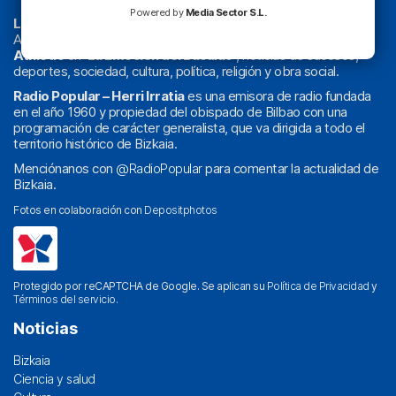
Powered by
Media Sector S.L.
La radio sin cadenas
. Desde 1960 haciendo radio en Bilbao.
Actualidad y
podcast
de
Bilbao
y
Bizkaia
, los partidos del
Athletic
en
‘La Emoción del Bacalao’
, noticias de sucesos,
deportes, sociedad, cultura, política, religión y obra social.
Radio Popular – Herri Irratia
es una emisora de radio fundada
en el año 1960 y propiedad del obispado de Bilbao con una
programación de carácter generalista, que va dirigida a todo el
territorio histórico de Bizkaia.
Menciónanos con
@RadioPopular
para comentar la actualidad de
Bizkaia.
Fotos en colaboración con
Depositphotos
Protegido por reCAPTCHA de Google. Se aplican su
Política de Privacidad
y
Términos del servicio
.
Noticias
Bizkaia
Ciencia y salud