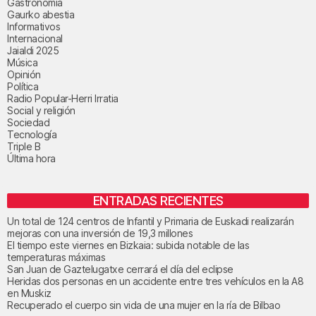
Gastronomía
Gaurko abestia
Informativos
Internacional
Jaialdi 2025
Música
Opinión
Política
Radio Popular-Herri Irratia
Social y religión
Sociedad
Tecnología
Triple B
Última hora
ENTRADAS RECIENTES
Un total de 124 centros de Infantil y Primaria de Euskadi realizarán
mejoras con una inversión de 19,3 millones
El tiempo este viernes en Bizkaia: subida notable de las
temperaturas máximas
San Juan de Gaztelugatxe cerrará el día del eclipse
Heridas dos personas en un accidente entre tres vehículos en la A8
en Muskiz
Recuperado el cuerpo sin vida de una mujer en la ría de Bilbao