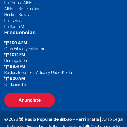
La Tertulia Athletic
Athletic Beti Zurekin
Hirukoa Bizkaian
La Traviata
La Santa Misa
Frecuencias
100.4 FM
Gran Bilbao y Enkarterri
107.1 FM
Durangaldea
98.6 FM
Busturialdea, Lea-Artibai y Uribe-Kosta
900 AM
Onda media
Anúnciate
© 2026
Radio Popular de Bilbao – Herri Irratia
|
Aviso Legal
|
Política de Privacidad
|
Política de cookies
|
Gestionar cookies