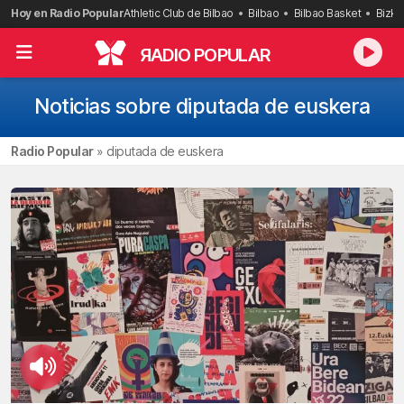
Saltar
Hoy en Radio Popular
Athletic Club de Bilbao
Bilbao
Bilbao Basket
Bizka
al
contenido
R
ADIO POPULAR
Noticias sobre diputada de euskera
Radio Popular
»
diputada de euskera