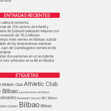
ima hora
ENTRADAS RECIENTES
o calma la tormenta
otal de 124 centros de Infantil y
maria de Euskadi realizarán mejoras con
 inversión de 19,3 millones
tiempo este viernes en Bizkaia: subida
able de las temperaturas máximas
 Juan de Gaztelugatxe cerrará el día
 eclipse
idas dos personas en un accidente
re tres vehículos en la A8 en Muskiz
ETIQUETAS
Athletic Club
Athletic Club
B
 Bilbao
ayuntamiento de Bilbao
loncesto
BEC (Bilbao
Barakaldo
Basauri
Bilbao
Bilbao
bition Center)