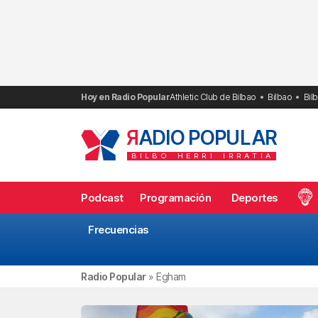
Saltar
al
contenido
Hoy en Radio Popular
Athletic Club de Bilbao
Bilbao
Bil
R
ADIO POPULAR
BILBO
HERRI
IRRATIA
Podcast
Programación
Deportes
Frecuencias
Radio Popular
»
Egham