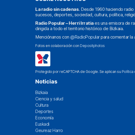
La radio sin cadenas
. Desde 1960 haciendo radio 
sucesos, deportes, sociedad, cultura, política, religi
Radio Popular – Herri Irratia
es una emisora de ra
dirigida a todo el territorio histórico de Bizkaia.
Menciónanos con
@RadioPopular
para comentar la a
Fotos en colaboración con
Depositphotos
Protegido por reCAPTCHA de Google. Se aplican su
Política
Noticias
Bizkaia
Ciencia y salud
Cultura
Deportes
Economía
Euskadi
Geureaz Harro