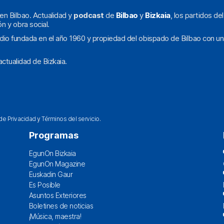
en Bilbao. Actualidad y
podcast
de
Bilbao
y
Bizkaia
, los partidos de
ón y obra social.
dio fundada en el año 1960 y propiedad del obispado de Bilbao con un
ctualidad de Bizkaia.
 de Privacidad
y
Términos del servicio
.
Programas
EgunOn Bizkaia
EgunOn Magazine
Euskadin Gaur
Es Posible
Asuntos Exteriores
Boletines de noticias
¡Música, maestra!