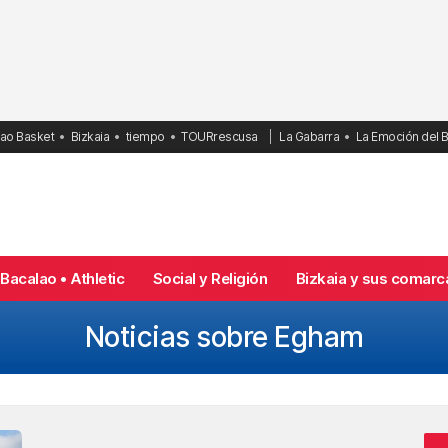
bao Basket
Bizkaia
tiempo
TOURrescusa
La Gabarra
La Emoción del 
Bacalao • Athletic
Social y Religión
Bizkaia y sus comarc
Noticias sobre Egham