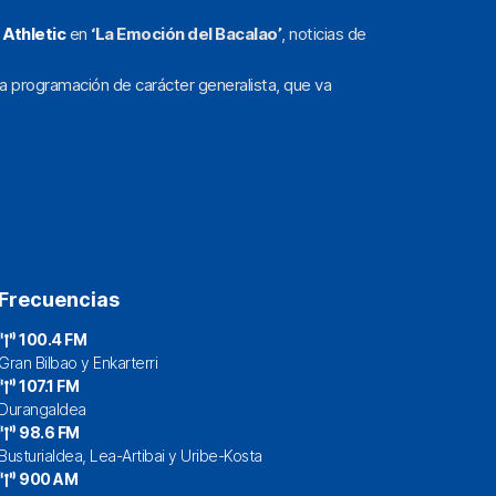
l
Athletic
en
‘La Emoción del Bacalao’
, noticias de
a programación de carácter generalista, que va
Frecuencias
100.4 FM
Gran Bilbao y Enkarterri
107.1 FM
Durangaldea
98.6 FM
Busturialdea, Lea-Artibai y Uribe-Kosta
900 AM