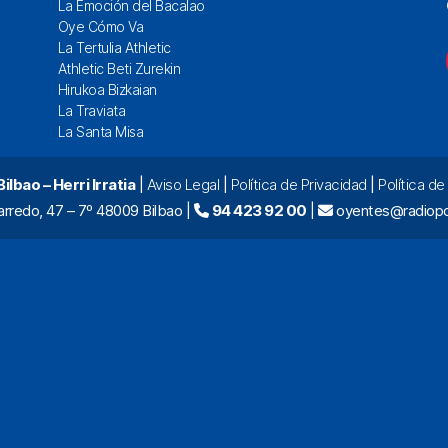
La Emoción del Bacalao
Oye Cómo Va
La Tertulia Athletic
Athletic Beti Zurekin
Hirukoa Bizkaian
La Traviata
La Santa Misa
lbao – Herri Irratia
|
Aviso Legal
|
Política de Privacidad
|
Política d
arredo, 47 – 7º 48009 Bilbao |
94 423 92 00
|
oyentes@radiopo