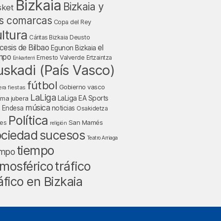
Bizkaia
Bizkaia y
sket
s comarcas
Copa del Rey
ltura
Deusto
Cáritas Bizkaia
cesis de Bilbao
el
Egunon Bizkaia
mpo
Ernesto Valverde
Ertzaintza
Enkarterri
uskadi (País Vasco)
fútbol
Gobierno vasco
fiestas
era
LaLiga
LaLiga EA Sports
nma jubera
música
a Endesa
noticias
Osakidetza
Política
San Mamés
nes
religión
ociedad
sucesos
Teatro Arriaga
tiempo
empo
tráfico
mosférico
áfico en Bizkaia