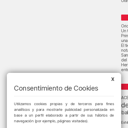
Últ
Ori
Un t
Pri
una
El 
not
San
del
Her
ent
X
Consentimiento de Cookies
AC
de
Utilizamos cookies propias y de terceros para fines
analíticos y para mostrarle publicidad personalizada en
ba
base a un perfil elaborado a partir de sus hábitos de
navegación (por ejemplo, páginas visitadas).
Exhi