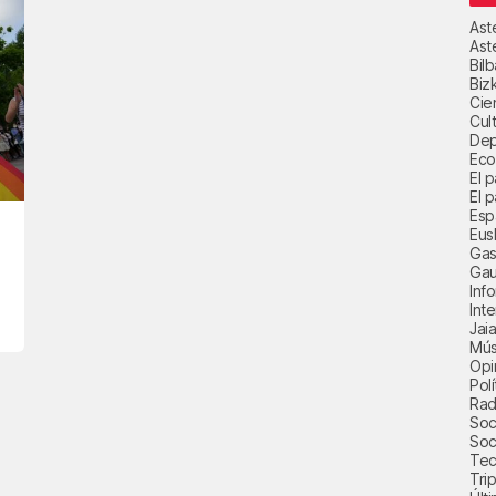
Ast
Ast
Bil
Biz
Cie
Cul
Dep
Eco
El 
El p
Esp
Eus
Gas
Gau
Inf
Int
Jai
Mús
Opi
Polí
Radi
Soci
Soc
Tec
Trip