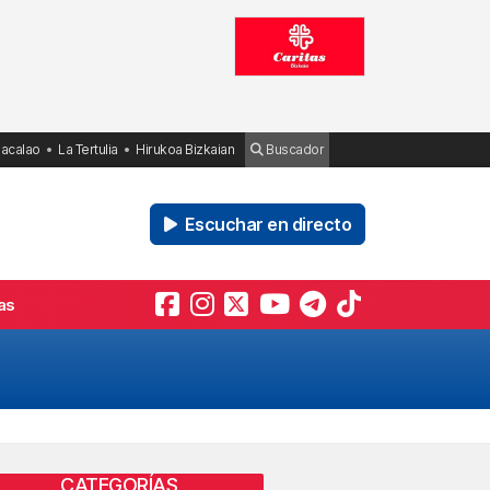
Bacalao
La Tertulia
Hirukoa Bizkaian
Buscador
Escuchar en directo
as
CATEGORÍAS