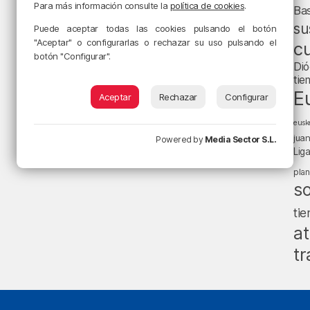
Para más información consulte la
política de cookies
.
Ba
su
Puede aceptar todas las cookies pulsando el botón
"Aceptar" o configurarlas o rechazar su uso pulsando el
cu
botón "Configurar".
Dió
tie
E
Aceptar
Rechazar
Configurar
eusk
jua
Powered by
Media Sector S.L.
Lig
pla
s
ti
at
tr