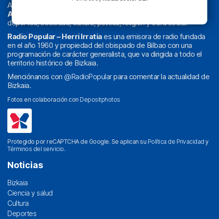
Actualidad y
podcast
de
Bilbao
y
Bizkaia
, los partidos del
Athletic
en
‘La Emoción del Bacalao’
, noticias de sucesos,
deportes, sociedad, cultura, política, religión y obra social.
Radio Popular – Herri Irratia
es una emisora de radio fundada
en el año 1960 y propiedad del obispado de Bilbao con una
programación de carácter generalista, que va dirigida a todo el
territorio histórico de Bizkaia.
Menciónanos con
@RadioPopular
para comentar la actualidad de
Bizkaia.
Fotos en colaboración con
Depositphotos
Protegido por reCAPTCHA de Google. Se aplican su
Política de Privacidad
y
Términos del servicio
.
Noticias
Bizkaia
Ciencia y salud
Cultura
Deportes