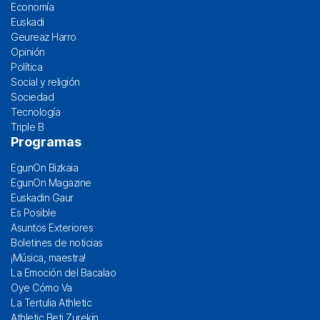
Economía
Euskadi
Geureaz Harro
Opinión
Política
Social y religión
Sociedad
Tecnología
Triple B
Programas
EgunOn Bizkaia
EgunOn Magazine
Euskadin Gaur
Es Posible
Asuntos Exteriores
Boletines de noticias
¡Música, maestra!
La Emoción del Bacalao
Oye Cómo Va
La Tertulia Athletic
Athletic Beti Zurekin