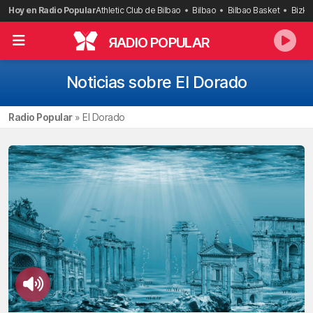
Saltar
Hoy en Radio Popular
Athletic Club de Bilbao
Bilbao
Bilbao Basket
Bizka
al
contenido
R
ADIO POPULAR
Noticias sobre El Dorado
Radio Popular
»
El Dorado