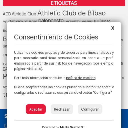
ETIQUETAS
Athletic Club de Bilbao
Athletic Club
ACB
baloncesto
BEC (Bilbao
ayuntamiento de Bilbao
Barakaldo
Basauri
Bilbao
Bizkaia
X
Bilbao Basket
Exhibition Center)
Consentimiento de Cookies
cultura
Bizkaia y sus comarcas
Copa del Rey
Cáritas
Diócesis de Bilbao
el tiempo
Egunon Bizkaia
Deusto
Bizkaia
Enkarterri
Euskadi (País Vasco)
Utilizamos cookies propias y de terceros para fines analíticos y
Ernesto Valverde
Ertzaintza
para mostrarle publicidad personalizada en base a un perfil
fútbol
LaLiga
LaLiga
Gobierno vasco
juanma jubera
elaborado a partir de sus hábitos de navegación (por ejemplo,
fiestas
euskera
música
EA Sports
páginas visitadas).
Liga Endesa
noticias
Osakidetza
planes
Política
sociedad
sucesos
San Mamés
Para más información consulte la
política de cookies
.
religión
Teatro
tráfico
tiempo atmosférico
tiempo
Puede aceptar todas las cookies pulsando el botón "Aceptar" o
Arriaga
tráfico en Bizkaia
configurarlas o rechazar su uso pulsando el botón "Configurar".
Aceptar
Rechazar
Configurar
SOBRE NOSOTROS
La radio sin cadenas
. Desde 1960 haciendo radio en Bilbao.
Powered by
Media Sector S.L.