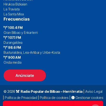
Hirukoa Bizkaian
La Traviata
La Santa Misa
Frecuencias
100.4 FM
Gran Bilbao y Enkarterri
107.1 FM
Durangaldea
98.6 FM
Busturialdea, Lea-Artibai y Uribe-Kosta
900 AM
Onda media
Anúnciate
© 2026
Radio Popular de Bilbao – Herri Irratia
|
Aviso Legal
|
Política de Privacidad
|
Política de cookies
|
Gestionar cookies
Alda. Mazarredo, 47 – 7º 48009 Bilbao |
94 423 92 00
|