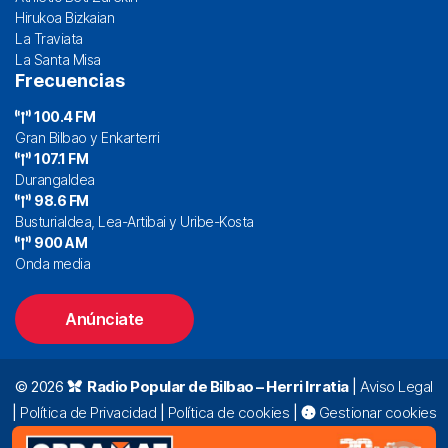
Hirukoa Bizkaian
La Traviata
La Santa Misa
Frecuencias
100.4 FM
Gran Bilbao y Enkarterri
107.1 FM
Durangaldea
98.6 FM
Busturialdea, Lea-Artibai y Uribe-Kosta
900 AM
Onda media
Anúnciate
© 2026
Radio Popular de Bilbao – Herri Irratia
|
Aviso Legal
|
Política de Privacidad
|
Política de cookies
|
Gestionar cookies
Alda. Mazarredo, 47 – 7º 48009 Bilbao |
94 423 92 00
|