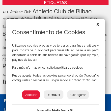
ETIQUETAS
Athletic Club de Bilbao
Athletic Club
ACB
baloncesto
BEC (Bilbao
ayuntamiento de Bilbao
Barakaldo
Basauri
Bilbao
Bizkaia
X
Bilbao Basket
Exhibition Center)
Consentimiento de Cookies
cultura
Bizkaia y sus comarcas
Copa del Rey
Cáritas
Diócesis de Bilbao
el tiempo
Egunon Bizkaia
Deusto
Bizkaia
Enkarterri
Euskadi (País Vasco)
Utilizamos cookies propias y de terceros para fines analíticos y
Ernesto Valverde
Ertzaintza
para mostrarle publicidad personalizada en base a un perfil
fútbol
LaLiga
LaLiga
Gobierno vasco
juanma jubera
elaborado a partir de sus hábitos de navegación (por ejemplo,
fiestas
euskera
música
EA Sports
páginas visitadas).
Liga Endesa
noticias
Osakidetza
planes
Política
sociedad
sucesos
San Mamés
Para más información consulte la
política de cookies
.
religión
Teatro
tráfico
tiempo atmosférico
tiempo
Puede aceptar todas las cookies pulsando el botón "Aceptar" o
Arriaga
tráfico en Bizkaia
configurarlas o rechazar su uso pulsando el botón "Configurar".
Aceptar
Rechazar
Configurar
SOBRE NOSOTROS
La radio sin cadenas
. Desde 1960 haciendo radio en Bilbao.
Powered by
Media Sector S.L.