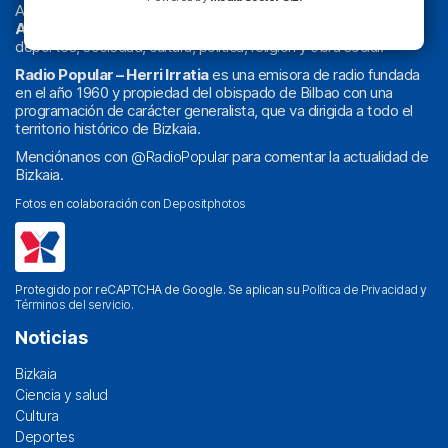
Actualidad y
podcast
de
Bilbao
y
Bizkaia
, los partidos del
Athletic
en
‘La Emoción del Bacalao’
, noticias de sucesos,
deportes, sociedad, cultura, política, religión y obra social.
Radio Popular – Herri Irratia
es una emisora de radio fundada
en el año 1960 y propiedad del obispado de Bilbao con una
programación de carácter generalista, que va dirigida a todo el
territorio histórico de Bizkaia.
Menciónanos con
@RadioPopular
para comentar la actualidad de
Bizkaia.
Fotos en colaboración con
Depositphotos
Protegido por reCAPTCHA de Google. Se aplican su
Política de Privacidad
y
Términos del servicio
.
Noticias
Bizkaia
Ciencia y salud
Cultura
Deportes