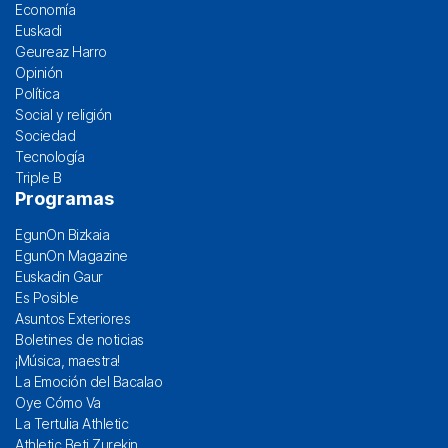
Economía
Euskadi
Geureaz Harro
Opinión
Política
Social y religión
Sociedad
Tecnología
Triple B
Programas
EgunOn Bizkaia
EgunOn Magazine
Euskadin Gaur
Es Posible
Asuntos Exteriores
Boletines de noticias
¡Música, maestra!
La Emoción del Bacalao
Oye Cómo Va
La Tertulia Athletic
Athletic Beti Zurekin