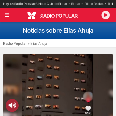
Saltar
Hoy en Radio Popular
Athletic Club de Bilbao
Bilbao
Bilbao Basket
Bizka
al
contenido
R
ADIO POPULAR
Noticias sobre Elías Ahuja
Radio Popular
»
Elías Ahuja