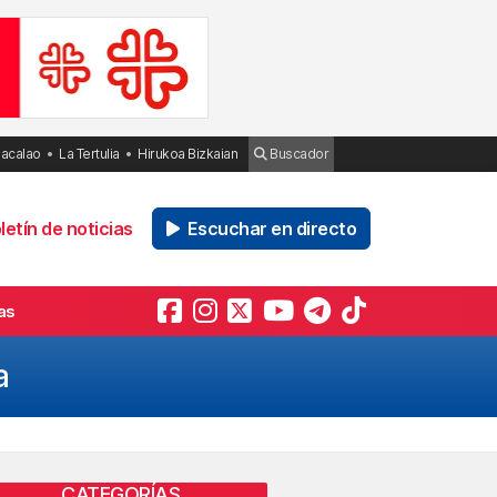
Bacalao
La Tertulia
Hirukoa Bizkaian
Buscador
etín de noticias
Escuchar en directo
as
a
CATEGORÍAS