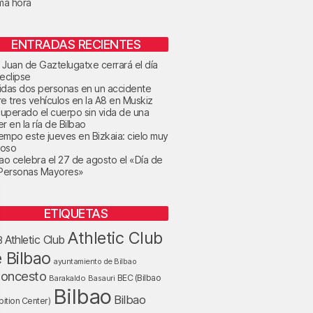
ima hora
ENTRADAS RECIENTES
 Juan de Gaztelugatxe cerrará el día
 eclipse
idas dos personas en un accidente
re tres vehículos en la A8 en Muskiz
uperado el cuerpo sin vida de una
r en la ría de Bilbao
tiempo este jueves en Bizkaia: cielo muy
oso
bao celebra el 27 de agosto el «Día de
 Personas Mayores»
ETIQUETAS
Athletic Club
Athletic Club
B
 Bilbao
ayuntamiento de Bilbao
loncesto
BEC (Bilbao
Barakaldo
Basauri
Bilbao
Bilbao
bition Center)