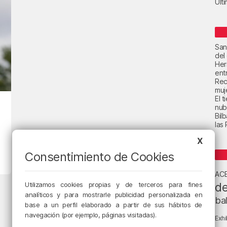
Últ
San
del
Her
ent
Rec
muje
El 
nub
Bil
las
X
Consentimiento de Cookies
AC
de
Utilizamos cookies propias y de terceros para fines
analíticos y para mostrarle publicidad personalizada en
ba
base a un perfil elaborado a partir de sus hábitos de
navegación (por ejemplo, páginas visitadas).
Exhi