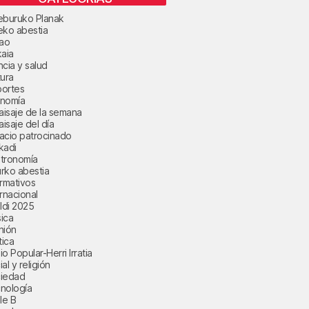
eburuko Planak
eko abestia
bao
kaia
ncia y salud
tura
ortes
nomía
paisaje de la semana
aisaje del día
acio patrocinado
kadi
tronomía
rko abestia
ormativos
ernacional
aldi 2025
ica
nión
tica
o Popular-Herri Irratia
al y religión
iedad
nología
le B