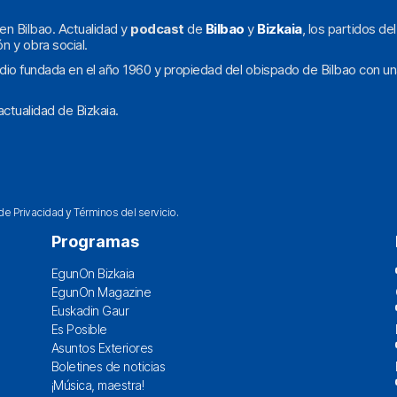
en Bilbao. Actualidad y
podcast
de
Bilbao
y
Bizkaia
, los partidos de
ón y obra social.
dio fundada en el año 1960 y propiedad del obispado de Bilbao con un
ctualidad de Bizkaia.
 de Privacidad
y
Términos del servicio
.
Programas
EgunOn Bizkaia
EgunOn Magazine
Euskadin Gaur
Es Posible
Asuntos Exteriores
Boletines de noticias
¡Música, maestra!