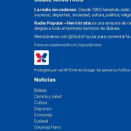
La radio sin cadenas
. Desde 1960 haciendo radio 
sucesos, deportes, sociedad, cultura, política, religi
Radio Popular – Herri Irratia
es una emisora de ra
dirigida a todo el territorio histórico de Bizkaia.
Menciónanos con
@RadioPopular
para comentar la a
Fotos en colaboración con
Depositphotos
Protegido por reCAPTCHA de Google. Se aplican su
Política
Noticias
Bizkaia
Ciencia y salud
Cultura
Deportes
Economía
Euskadi
Geureaz Harro