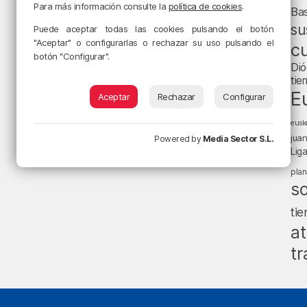
Para más información consulte la
política de cookies
.
Ba
su
Puede aceptar todas las cookies pulsando el botón
"Aceptar" o configurarlas o rechazar su uso pulsando el
cu
botón "Configurar".
Dió
tie
E
Aceptar
Rechazar
Configurar
eusk
jua
Powered by
Media Sector S.L.
Lig
pla
s
ti
at
tr