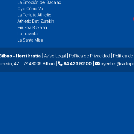
La Emoción del Bacalao
Oye Cómo Va
La Tertulia Athletic
Athletic Beti Zurekin
Hirukoa Bizkaian
La Traviata
La Santa Misa
lbao – Herri Irratia
|
Aviso Legal
|
Política de Privacidad
|
Política d
arredo, 47 – 7º 48009 Bilbao |
94 423 92 00
|
oyentes@radiopo