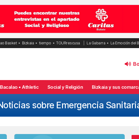
bao Basket
Bizkaia
tiempo
TOURrescusa
La Gabarra
La Emoción del 
Bol
Bacalao • Athletic
Social y Religión
Bizkaia y sus comarc
Noticias sobre Emergencia Sanitari