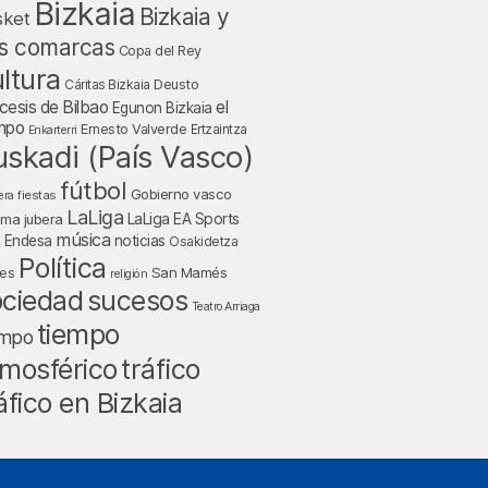
Bizkaia
Bizkaia y
sket
s comarcas
Copa del Rey
ltura
Deusto
Cáritas Bizkaia
cesis de Bilbao
el
Egunon Bizkaia
mpo
Ernesto Valverde
Ertzaintza
Enkarterri
uskadi (País Vasco)
fútbol
Gobierno vasco
fiestas
era
LaLiga
LaLiga EA Sports
nma jubera
música
a Endesa
noticias
Osakidetza
Política
San Mamés
nes
religión
ociedad
sucesos
Teatro Arriaga
tiempo
empo
tráfico
mosférico
áfico en Bizkaia