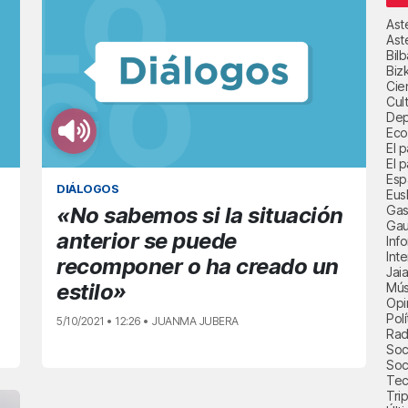
Ast
Ast
Bil
Biz
Cie
Cul
Dep
Eco
El 
El p
Esp
DIÁLOGOS
Eus
Gas
«No sabemos si la situación
Gau
anterior se puede
Inf
Int
recomponer o ha creado un
Jai
estilo»
Mús
Opi
Polí
5/10/2021 • 12:26 • JUANMA JUBERA
Radi
Soci
Soc
Tec
Trip