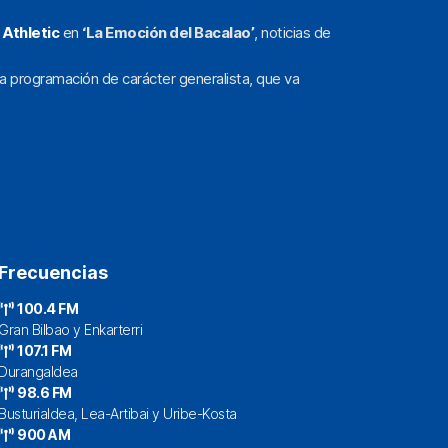
l
Athletic
en
‘La Emoción del Bacalao’
, noticias de
a programación de carácter generalista, que va
Frecuencias
100.4 FM
Gran Bilbao y Enkarterri
107.1 FM
Durangaldea
98.6 FM
Busturialdea, Lea-Artibai y Uribe-Kosta
900 AM