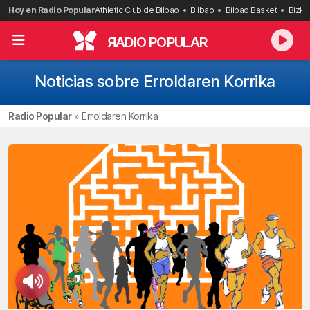
Saltar
Hoy en Radio Popular
Athletic Club de Bilbao
Bilbao
Bilbao Basket
Bizka
al
contenido
R
ADIO POPULAR
Noticias sobre Erroldaren Korrika
Radio Popular
»
Erroldaren Korrika