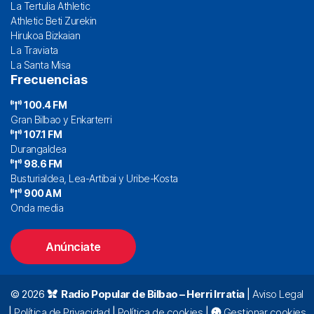
La Tertulia Athletic
Athletic Beti Zurekin
Hirukoa Bizkaian
La Traviata
La Santa Misa
Frecuencias
100.4 FM
Gran Bilbao y Enkarterri
107.1 FM
Durangaldea
98.6 FM
Busturialdea, Lea-Artibai y Uribe-Kosta
900 AM
Onda media
Anúnciate
© 2026
Radio Popular de Bilbao – Herri Irratia
|
Aviso Legal
|
Política de Privacidad
|
Política de cookies
|
Gestionar cookies