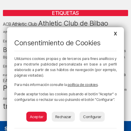
ETIQUETAS
Athletic Club de Bilbao
Athletic Club
ACB
baloncesto
BEC (Bilbao
ayuntamiento de Bilbao
Barakaldo
Basauri
X
Bilbao
Bizkaia
Bilbao Basket
Consentimiento de Cookies
Exhibition Center)
cultura
Bizkaia y sus comarcas
Copa del Rey
Cáritas
Diócesis de Bilbao
el tiempo
Egunon Bizkaia
Deusto
Bizkaia
Enkarterri
Utilizamos cookies propias y de terceros para fines analíticos y
Euskadi (País Vasco)
para mostrarle publicidad personalizada en base a un perfil
Ernesto Valverde
Ertzaintza
elaborado a partir de sus hábitos de navegación (por ejemplo,
fútbol
LaLiga
LaLiga
Gobierno vasco
juanma jubera
fiestas
euskera
páginas visitadas).
música
EA Sports
Liga Endesa
noticias
Osakidetza
planes
Para más información consulte la
política de cookies
.
Política
sociedad
sucesos
San Mamés
religión
Teatro
Puede aceptar todas las cookies pulsando el botón "Aceptar" o
tiempo atmosférico
tráfico
tiempo
Arriaga
configurarlas o rechazar su uso pulsando el botón "Configurar".
tráfico en Bizkaia
Aceptar
Rechazar
Configurar
SOBRE NOSOTROS