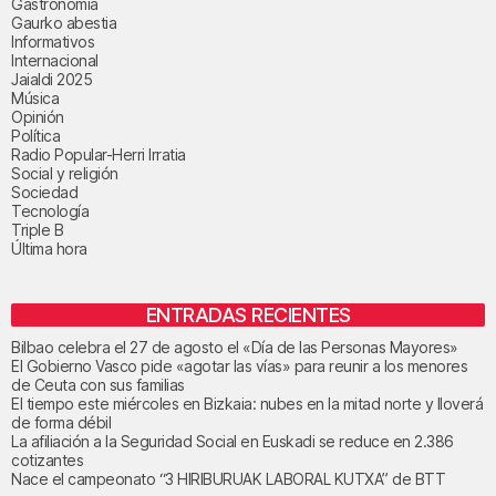
Gastronomía
Gaurko abestia
Informativos
Internacional
Jaialdi 2025
Música
Opinión
Política
Radio Popular-Herri Irratia
Social y religión
Sociedad
Tecnología
Triple B
Última hora
ENTRADAS RECIENTES
Bilbao celebra el 27 de agosto el «Día de las Personas Mayores»
El Gobierno Vasco pide «agotar las vías» para reunir a los menores
de Ceuta con sus familias
El tiempo este miércoles en Bizkaia: nubes en la mitad norte y lloverá
de forma débil
La afiliación a la Seguridad Social en Euskadi se reduce en 2.386
cotizantes
Nace el campeonato “3 HIRIBURUAK LABORAL KUTXA” de BTT