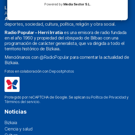
Powered by
Media Sector S.L.
La radio sin cadenas
. Desde 1960 haciendo radio en Bilbao.
Actualidad y
podcast
de
Bilbao
y
Bizkaia
, los partidos del
Athletic
en
‘La Emoción del Bacalao’
, noticias de sucesos,
deportes, sociedad, cultura, política, religión y obra social.
Radio Popular – Herri Irratia
es una emisora de radio fundada
en el año 1960 y propiedad del obispado de Bilbao con una
programación de carácter generalista, que va dirigida a todo el
territorio histórico de Bizkaia.
Menciónanos con
@RadioPopular
para comentar la actualidad de
Bizkaia.
Fotos en colaboración con
Depositphotos
Protegido por reCAPTCHA de Google. Se aplican su
Política de Privacidad
y
Términos del servicio
.
Noticias
Bizkaia
Ciencia y salud