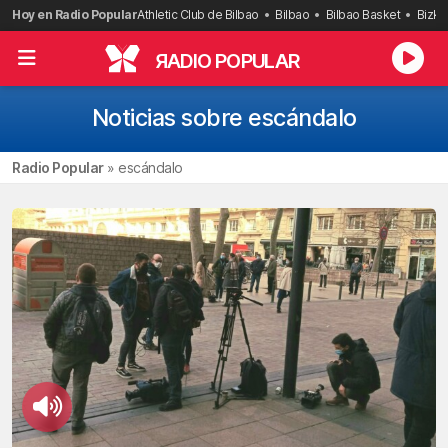
Saltar
Hoy en Radio Popular
Athletic Club de Bilbao
Bilbao
Bilbao Basket
Bizka
al
contenido
R
ADIO POPULAR
Noticias sobre escándalo
Radio Popular
»
escándalo