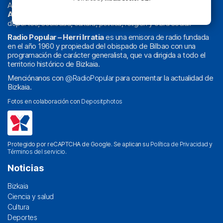
Actualidad y
podcast
de
Bilbao
y
Bizkaia
, los partidos del
Athletic
en
‘La Emoción del Bacalao’
, noticias de sucesos,
deportes, sociedad, cultura, política, religión y obra social.
Radio Popular – Herri Irratia
es una emisora de radio fundada
en el año 1960 y propiedad del obispado de Bilbao con una
programación de carácter generalista, que va dirigida a todo el
territorio histórico de Bizkaia.
Menciónanos con
@RadioPopular
para comentar la actualidad de
Bizkaia.
Fotos en colaboración con
Depositphotos
Protegido por reCAPTCHA de Google. Se aplican su
Política de Privacidad
y
Términos del servicio
.
Noticias
Bizkaia
Ciencia y salud
Cultura
Deportes