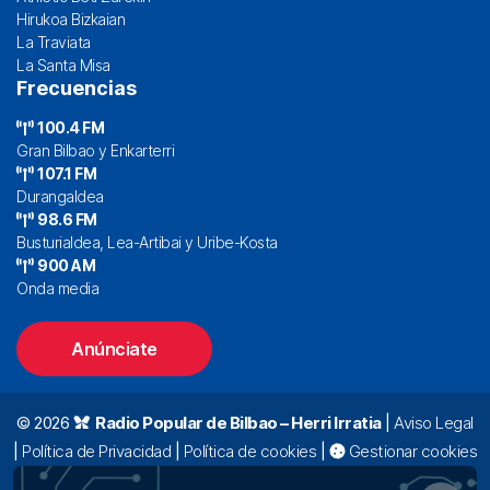
Hirukoa Bizkaian
La Traviata
La Santa Misa
Frecuencias
100.4 FM
Gran Bilbao y Enkarterri
107.1 FM
Durangaldea
98.6 FM
Busturialdea, Lea-Artibai y Uribe-Kosta
900 AM
Onda media
Anúnciate
© 2026
Radio Popular de Bilbao – Herri Irratia
|
Aviso Legal
|
Política de Privacidad
|
Política de cookies
|
Gestionar cookies
Alda. Mazarredo, 47 – 7º 48009 Bilbao |
94 423 92 00
|