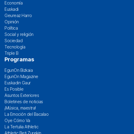
Economía
Euskadi
Geureaz Harro
Opinión
Política
Social y religión
Sociedad
Tecnología
Triple B
Programas
EgunOn Bizkaia
EgunOn Magazine
Euskadin Gaur
Es Posible
Asuntos Exteriores
Boletines de noticias
¡Música, maestra!
La Emoción del Bacalao
Oye Cómo Va
La Tertulia Athletic
Athletic Beti Zurekin