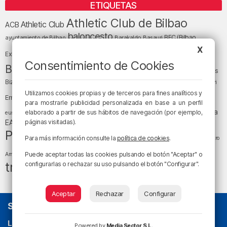
ETIQUETAS
Athletic Club de Bilbao
Athletic Club
ACB
baloncesto
BEC (Bilbao
ayuntamiento de Bilbao
Barakaldo
Basauri
Bilbao
Bizkaia
X
Bilbao Basket
Exhibition Center)
Consentimiento de Cookies
cultura
Bizkaia y sus comarcas
Copa del Rey
Cáritas
Diócesis de Bilbao
el tiempo
Egunon Bizkaia
Deusto
Bizkaia
Enkarterri
Euskadi (País Vasco)
Utilizamos cookies propias y de terceros para fines analíticos y
Ernesto Valverde
Ertzaintza
para mostrarle publicidad personalizada en base a un perfil
fútbol
LaLiga
LaLiga
Gobierno vasco
juanma jubera
elaborado a partir de sus hábitos de navegación (por ejemplo,
fiestas
euskera
música
EA Sports
páginas visitadas).
Liga Endesa
noticias
Osakidetza
planes
Política
sociedad
sucesos
San Mamés
Para más información consulte la
política de cookies
.
religión
Teatro
tráfico
tiempo atmosférico
tiempo
Puede aceptar todas las cookies pulsando el botón "Aceptar" o
Arriaga
tráfico en Bizkaia
configurarlas o rechazar su uso pulsando el botón "Configurar".
Aceptar
Rechazar
Configurar
SOBRE NOSOTROS
La radio sin cadenas
. Desde 1960 haciendo radio en Bilbao.
Powered by
Media Sector S.L.