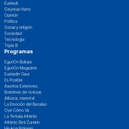
Euskadi
Geureaz Harro
Opinión
Política
Social y religión
Sociedad
Tecnología
Triple B
Programas
EgunOn Bizkaia
EgunOn Magazine
Euskadin Gaur
Es Posible
Asuntos Exteriores
Boletines de noticias
¡Música, maestra!
La Emoción del Bacalao
Oye Cómo Va
La Tertulia Athletic
Athletic Beti Zurekin
Hirukoa Bizkaian