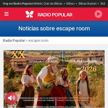
Saltar
Hoy en Radio Popular
Athletic Club de Bilbao
Bilbao
Bilbao Basket
Bizka
al
contenido
R
ADIO POPULAR
Noticias sobre escape room
Radio Popular
»
escape room