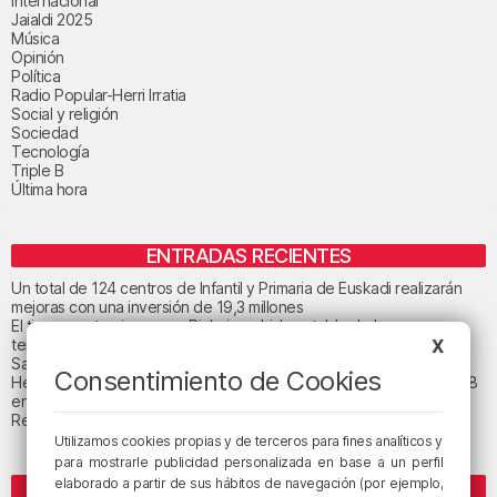
Internacional
Jaialdi 2025
Música
Opinión
Política
Radio Popular-Herri Irratia
Social y religión
Sociedad
Tecnología
Triple B
Última hora
ENTRADAS RECIENTES
Un total de 124 centros de Infantil y Primaria de Euskadi realizarán
mejoras con una inversión de 19,3 millones
El tiempo este viernes en Bizkaia: subida notable de las
temperaturas máximas
X
San Juan de Gaztelugatxe cerrará el día del eclipse
Consentimiento de Cookies
Heridas dos personas en un accidente entre tres vehículos en la A8
en Muskiz
Recuperado el cuerpo sin vida de una mujer en la ría de Bilbao
Utilizamos cookies propias y de terceros para fines analíticos y
para mostrarle publicidad personalizada en base a un perfil
elaborado a partir de sus hábitos de navegación (por ejemplo,
ETIQUETAS