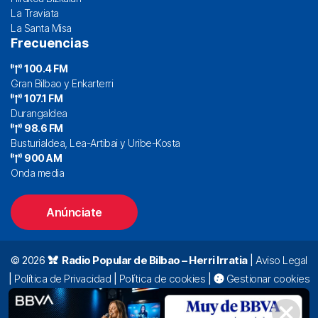
La Traviata
La Santa Misa
Frecuencias
100.4 FM
Gran Bilbao y Enkarterri
107.1 FM
Durangaldea
98.6 FM
Busturialdea, Lea-Artibai y Uribe-Kosta
900 AM
Onda media
Anúnciate
© 2026
Radio Popular de Bilbao – Herri Irratia
|
Aviso Legal
|
Política de Privacidad
|
Política de cookies
|
Gestionar cookies
Alda. Mazarredo, 47 – 7º 48009 Bilbao |
94 423 92 00
|
oyentes@radiopopular.com