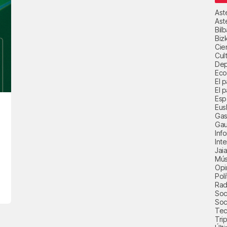
Ast
Ast
Bil
Biz
Cie
Cul
Dep
Eco
El 
El p
Esp
Eus
Gas
Gau
Inf
Int
Jai
Mús
Opi
Polí
Radi
Soci
Soc
Tec
Trip