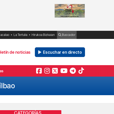
Bacalao
La Tertulia
Hirukoa Bizkaian
Buscador
etín de noticias
Escuchar en directo
as
ilbao
CATEGORÍAS