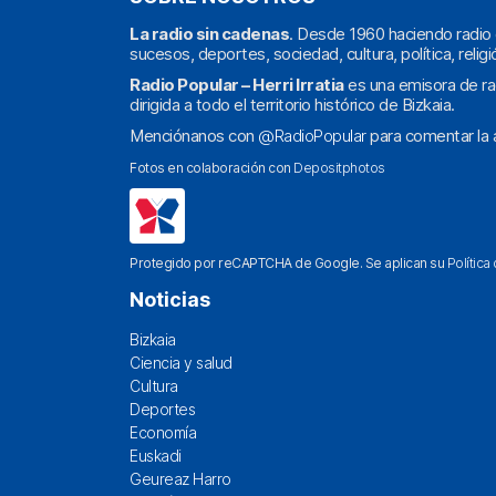
La radio sin cadenas
. Desde 1960 haciendo radio 
sucesos, deportes, sociedad, cultura, política, religi
Radio Popular – Herri Irratia
es una emisora de ra
dirigida a todo el territorio histórico de Bizkaia.
Menciónanos con
@RadioPopular
para comentar la a
Fotos en colaboración con
Depositphotos
Protegido por reCAPTCHA de Google. Se aplican su
Política
Noticias
Bizkaia
Ciencia y salud
Cultura
Deportes
Economía
Euskadi
Geureaz Harro