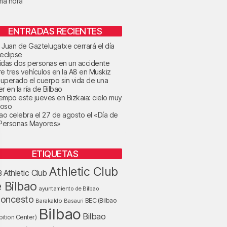
ima hora
ENTRADAS RECIENTES
 Juan de Gaztelugatxe cerrará el día
 eclipse
idas dos personas en un accidente
re tres vehículos en la A8 en Muskiz
uperado el cuerpo sin vida de una
r en la ría de Bilbao
tiempo este jueves en Bizkaia: cielo muy
oso
bao celebra el 27 de agosto el «Día de
 Personas Mayores»
ETIQUETAS
Athletic Club
Athletic Club
B
 Bilbao
ayuntamiento de Bilbao
loncesto
BEC (Bilbao
Barakaldo
Basauri
Bilbao
Bilbao
bition Center)