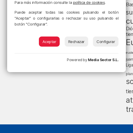
Para más información consulte la
política de cookies
.
Ba
su
Puede aceptar todas las cookies pulsando el botón
"Aceptar" o configurarlas o rechazar su uso pulsando el
cu
botón "Configurar".
Dió
tie
E
Aceptar
Rechazar
Configurar
eusk
jua
Powered by
Media Sector S.L.
Lig
pla
s
ti
at
tr