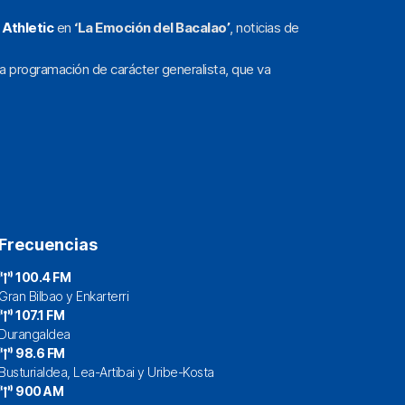
l
Athletic
en
‘La Emoción del Bacalao’
, noticias de
a programación de carácter generalista, que va
Frecuencias
100.4 FM
Gran Bilbao y Enkarterri
107.1 FM
Durangaldea
98.6 FM
Busturialdea, Lea-Artibai y Uribe-Kosta
900 AM