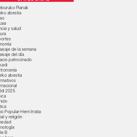
eburuko Planak
eko abestia
bao
kaia
ncia y salud
tura
ortes
nomía
paisaje de la semana
aisaje del día
acio patrocinado
kadi
tronomía
rko abestia
ormativos
ernacional
aldi 2025
ica
nión
tica
o Popular-Herri Irratia
al y religión
iedad
nología
le B