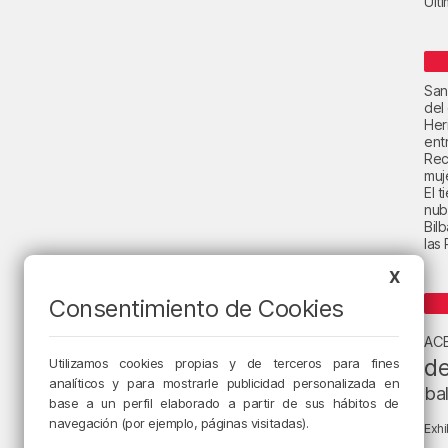
Últ
San
del
Her
ent
Rec
muje
El 
nub
Bil
las
X
Consentimiento de Cookies
AC
de
Utilizamos cookies propias y de terceros para fines
analíticos y para mostrarle publicidad personalizada en
ba
base a un perfil elaborado a partir de sus hábitos de
navegación (por ejemplo, páginas visitadas).
Exhi