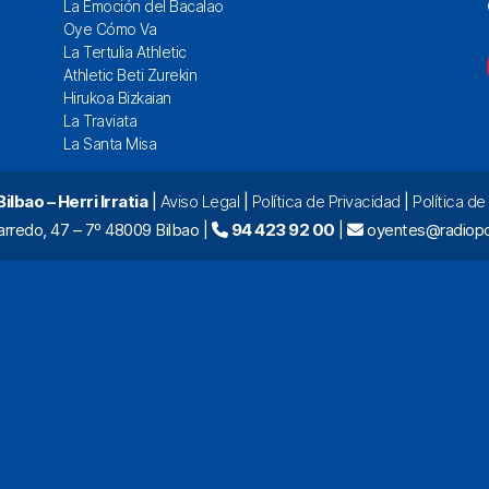
La Emoción del Bacalao
Oye Cómo Va
La Tertulia Athletic
Athletic Beti Zurekin
Hirukoa Bizkaian
La Traviata
La Santa Misa
lbao – Herri Irratia
|
Aviso Legal
|
Política de Privacidad
|
Política d
arredo, 47 – 7º 48009 Bilbao |
94 423 92 00
|
oyentes@radiopo