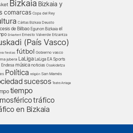
Bizkaia
Bizkaia y
sket
s comarcas
Copa del Rey
ltura
Deusto
Cáritas Bizkaia
cesis de Bilbao
el
Egunon Bizkaia
mpo
Ernesto Valverde
Ertzaintza
Enkarterri
uskadi (País Vasco)
fútbol
Gobierno vasco
fiestas
era
LaLiga
LaLiga EA Sports
nma jubera
música
a Endesa
noticias
Osakidetza
Política
San Mamés
nes
religión
ociedad
sucesos
Teatro Arriaga
tiempo
empo
tráfico
mosférico
áfico en Bizkaia