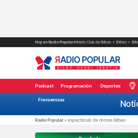
Saltar
al
contenido
Hoy en Radio Popular
Athletic Club de Bilbao
Bilbao
Bil
R
ADIO POPULAR
BILBO
HERRI
IRRATIA
Podcast
Programación
Deportes
Frecuencias
Noti
Radio Popular
»
espectáculo de drones Bilbao