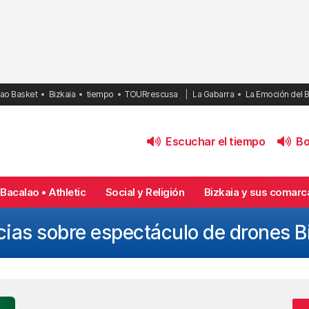
bao Basket
Bizkaia
tiempo
TOURrescusa
La Gabarra
La Emoción del 
Escuchar el tiempo
Bol
Bacalao • Athletic
Social y Religión
Bizkaia y sus comarc
cias sobre espectáculo de drones B