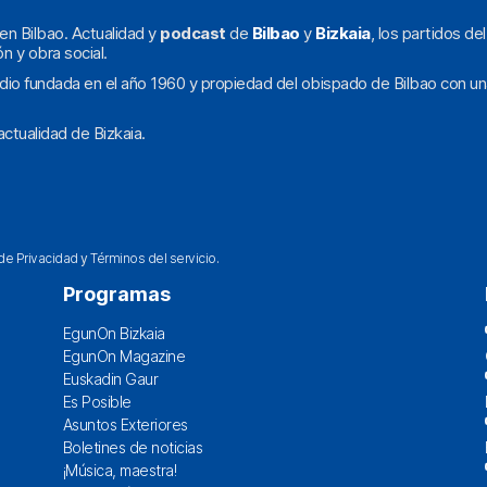
en Bilbao. Actualidad y
podcast
de
Bilbao
y
Bizkaia
, los partidos de
ón y obra social.
dio fundada en el año 1960 y propiedad del obispado de Bilbao con un
ctualidad de Bizkaia.
 de Privacidad
y
Términos del servicio
.
Programas
EgunOn Bizkaia
EgunOn Magazine
Euskadin Gaur
Es Posible
Asuntos Exteriores
Boletines de noticias
¡Música, maestra!