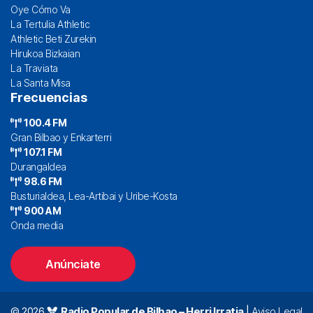
Oye Cómo Va
La Tertulia Athletic
Athletic Beti Zurekin
Hirukoa Bizkaian
La Traviata
La Santa Misa
Frecuencias
100.4 FM
Gran Bilbao y Enkarterri
107.1 FM
Durangaldea
98.6 FM
Busturialdea, Lea-Artibai y Uribe-Kosta
900 AM
Onda media
Anúnciate
© 2026
Radio Popular de Bilbao – Herri Irratia
|
Aviso Legal