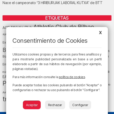
Nace el campeonato “3 HIRIBURUAK LABORAL KUTXA” de BTT
ETIQUETAS
Athletic Club de Bilbao
Athletic Club
ACB
X
baloncesto
BEC (Bilbao
ayuntamiento de Bilbao
Barakaldo
Basauri
Bilbao
Bizkaia
Consentimiento de Cookies
Bilbao Basket
Exhibition Center)
cultura
Bizkaia y sus comarcas
Copa del Rey
Cáritas
Utilizamos cookies propias y de terceros para fines analíticos y
Diócesis de Bilbao
el tiempo
Egunon Bizkaia
Deusto
Bizkaia
Enkarterri
para mostrarle publicidad personalizada en base a un perfil
Euskadi (País Vasco)
elaborado a partir de sus hábitos de navegación (por ejemplo,
Ernesto Valverde
Ertzaintza
páginas visitadas).
fútbol
LaLiga
LaLiga
Gobierno vasco
juanma jubera
fiestas
euskera
música
EA Sports
Liga Endesa
noticias
Para más información consulte la
política de cookies
Osakidetza
planes
.
Política
sociedad
sucesos
San Mamés
religión
Teatro
Puede aceptar todas las cookies pulsando el botón "Aceptar" o
tiempo atmosférico
tráfico
configurarlas o rechazar su uso pulsando el botón "Configurar".
tiempo
Arriaga
tráfico en Bizkaia
Aceptar
Rechazar
Configurar