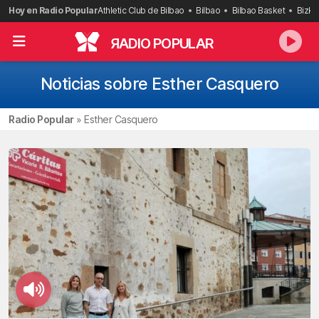
Saltar
Hoy en Radio Popular
Athletic Club de Bilbao
Bilbao
Bilbao Basket
Bizka
al
contenido
R
ADIO POPULAR
Noticias sobre Esther Casquero
Radio Popular
»
Esther Casquero