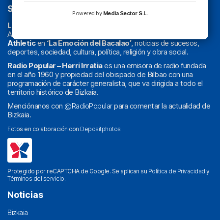
SOBRE NOSOTROS
Powered by
Media Sector S.L.
La radio sin cadenas
. Desde 1960 haciendo radio en Bilbao.
Actualidad y
podcast
de
Bilbao
y
Bizkaia
, los partidos del
Athletic
en
‘La Emoción del Bacalao’
, noticias de sucesos,
deportes, sociedad, cultura, política, religión y obra social.
Radio Popular – Herri Irratia
es una emisora de radio fundada
en el año 1960 y propiedad del obispado de Bilbao con una
programación de carácter generalista, que va dirigida a todo el
territorio histórico de Bizkaia.
Menciónanos con
@RadioPopular
para comentar la actualidad de
Bizkaia.
Fotos en colaboración con
Depositphotos
Protegido por reCAPTCHA de Google. Se aplican su
Política de Privacidad
y
Términos del servicio
.
Noticias
Bizkaia