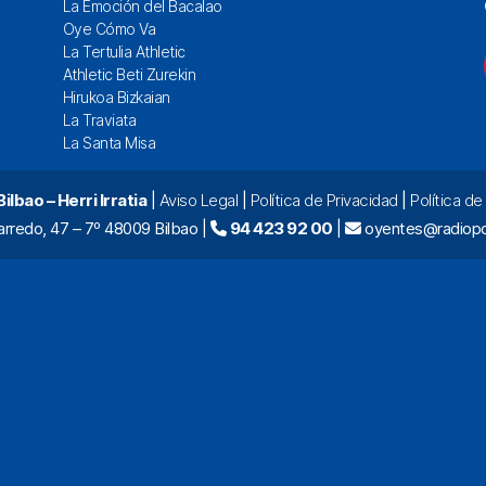
La Emoción del Bacalao
Oye Cómo Va
La Tertulia Athletic
Athletic Beti Zurekin
Hirukoa Bizkaian
La Traviata
La Santa Misa
lbao – Herri Irratia
|
Aviso Legal
|
Política de Privacidad
|
Política d
arredo, 47 – 7º 48009 Bilbao |
94 423 92 00
|
oyentes@radiopo