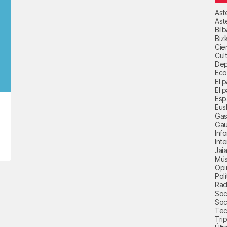
Ast
Ast
Bil
Biz
Cie
Cul
Dep
Eco
El 
El p
Esp
Eus
Gas
Gau
Inf
Int
Jai
Mús
Opi
Polí
Radi
Soci
Soc
Tec
Trip