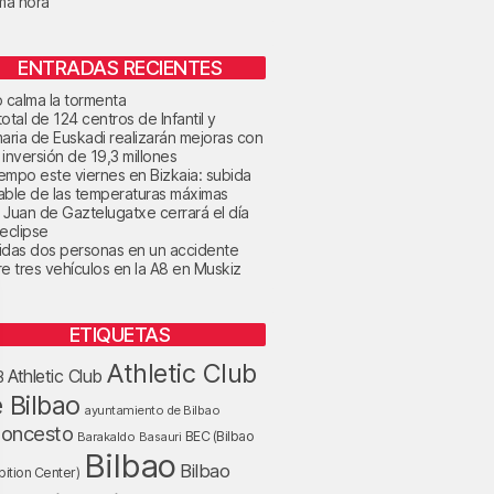
ima hora
ENTRADAS RECIENTES
o calma la tormenta
otal de 124 centros de Infantil y
maria de Euskadi realizarán mejoras con
 inversión de 19,3 millones
tiempo este viernes en Bizkaia: subida
able de las temperaturas máximas
 Juan de Gaztelugatxe cerrará el día
 eclipse
idas dos personas en un accidente
re tres vehículos en la A8 en Muskiz
ETIQUETAS
Athletic Club
Athletic Club
B
 Bilbao
ayuntamiento de Bilbao
loncesto
BEC (Bilbao
Barakaldo
Basauri
Bilbao
Bilbao
bition Center)