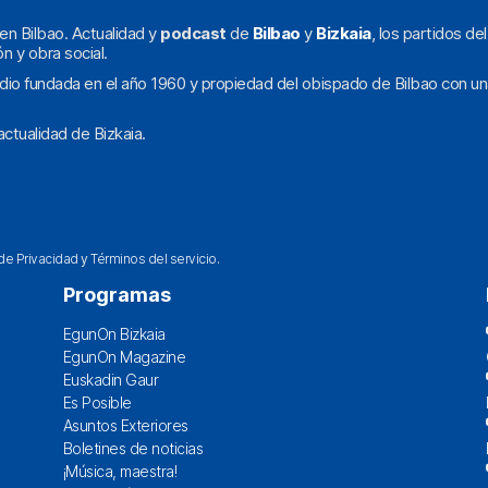
en Bilbao. Actualidad y
podcast
de
Bilbao
y
Bizkaia
, los partidos de
ón y obra social.
dio fundada en el año 1960 y propiedad del obispado de Bilbao con un
ctualidad de Bizkaia.
 de Privacidad
y
Términos del servicio
.
Programas
EgunOn Bizkaia
EgunOn Magazine
Euskadin Gaur
Es Posible
Asuntos Exteriores
Boletines de noticias
¡Música, maestra!