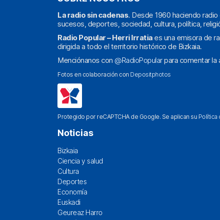
La radio sin cadenas
. Desde 1960 haciendo radio 
sucesos, deportes, sociedad, cultura, política, religi
Radio Popular – Herri Irratia
es una emisora de ra
dirigida a todo el territorio histórico de Bizkaia.
Menciónanos con
@RadioPopular
para comentar la a
Fotos en colaboración con
Depositphotos
Protegido por reCAPTCHA de Google. Se aplican su
Política
Noticias
Bizkaia
Ciencia y salud
Cultura
Deportes
Economía
Euskadi
Geureaz Harro