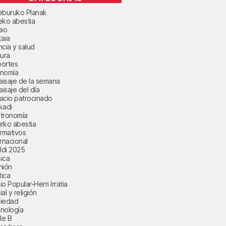
eburuko Planak
eko abestia
bao
kaia
ncia y salud
tura
ortes
nomía
paisaje de la semana
aisaje del día
acio patrocinado
kadi
tronomía
rko abestia
ormativos
ernacional
aldi 2025
ica
nión
tica
o Popular-Herri Irratia
al y religión
iedad
nología
le B