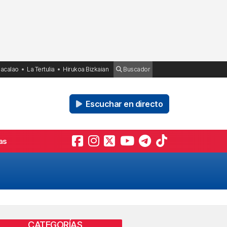
Bacalao
La Tertulia
Hirukoa Bizkaian
Buscador
Escuchar en directo
as
CATEGORÍAS