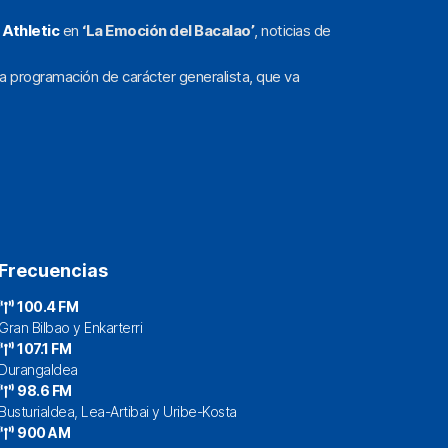
l
Athletic
en
‘La Emoción del Bacalao’
, noticias de
a programación de carácter generalista, que va
Frecuencias
100.4 FM
Gran Bilbao y Enkarterri
107.1 FM
Durangaldea
98.6 FM
Busturialdea, Lea-Artibai y Uribe-Kosta
900 AM