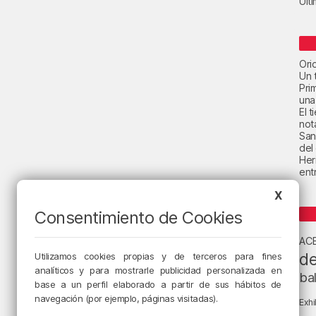
Últ
Ori
Un t
Pri
una
El 
not
San
del
Her
ent
X
Consentimiento de Cookies
AC
de
Utilizamos cookies propias y de terceros para fines
analíticos y para mostrarle publicidad personalizada en
ba
base a un perfil elaborado a partir de sus hábitos de
navegación (por ejemplo, páginas visitadas).
Exhi