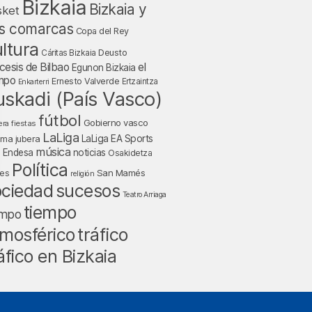
Bizkaia
Bizkaia y
sket
s comarcas
Copa del Rey
ltura
Deusto
Cáritas Bizkaia
cesis de Bilbao
el
Egunon Bizkaia
mpo
Ernesto Valverde
Ertzaintza
Enkarterri
uskadi (País Vasco)
fútbol
Gobierno vasco
fiestas
era
LaLiga
LaLiga EA Sports
nma jubera
música
a Endesa
noticias
Osakidetza
Política
San Mamés
nes
religión
ociedad
sucesos
Teatro Arriaga
tiempo
empo
tráfico
mosférico
áfico en Bizkaia