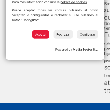
Para más información consulte la
política de cookies
.
Ba
su
Puede aceptar todas las cookies pulsando el botón
"Aceptar" o configurarlas o rechazar su uso pulsando el
cu
botón "Configurar".
Dió
tie
E
Aceptar
Rechazar
Configurar
eusk
jua
Powered by
Media Sector S.L.
Lig
pla
s
ti
at
tr