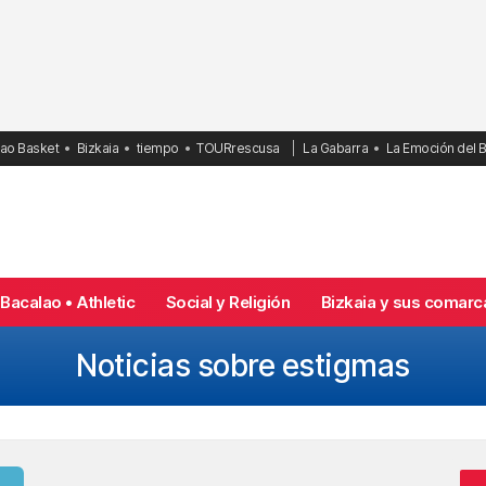
bao Basket
Bizkaia
tiempo
TOURrescusa
La Gabarra
La Emoción del 
Bacalao • Athletic
Social y Religión
Bizkaia y sus comarc
Noticias sobre estigmas