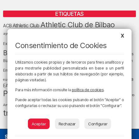
ETIQUETAS
Athletic Club de Bilbao
Athletic Club
ACB
baloncesto
BEC (Bilbao
ayuntamiento de Bilbao
Barakaldo
Basauri
X
Bilbao
Bizkaia
Bilbao Basket
Consentimiento de Cookies
Exhibition Center)
cultura
Bizkaia y sus comarcas
Copa del Rey
Cáritas
Diócesis de Bilbao
el tiempo
Egunon Bizkaia
Deusto
Bizkaia
Enkarterri
Utilizamos cookies propias y de terceros para fines analíticos y
Euskadi (País Vasco)
para mostrarle publicidad personalizada en base a un perfil
Ernesto Valverde
Ertzaintza
elaborado a partir de sus hábitos de navegación (por ejemplo,
fútbol
LaLiga
LaLiga
Gobierno vasco
juanma jubera
fiestas
euskera
páginas visitadas).
música
EA Sports
Liga Endesa
noticias
Osakidetza
planes
Para más información consulte la
política de cookies
.
Política
sociedad
sucesos
San Mamés
religión
Teatro
Puede aceptar todas las cookies pulsando el botón "Aceptar" o
tráfico
tiempo atmosférico
tiempo
Arriaga
configurarlas o rechazar su uso pulsando el botón "Configurar".
tráfico en Bizkaia
Aceptar
Rechazar
Configurar
SOBRE NOSOTROS