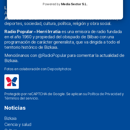
Powered by
Media Sector S.L.
La radio sin cadenas
. Desde 1960 haciendo radio en Bilbao.
Actualidad y
podcast
de
Bilbao
y
Bizkaia
, los partidos del
Athletic
en
‘La Emoción del Bacalao’
, noticias de sucesos,
deportes, sociedad, cultura, política, religión y obra social.
Radio Popular – Herri Irratia
es una emisora de radio fundada
en el año 1960 y propiedad del obispado de Bilbao con una
programación de carácter generalista, que va dirigida a todo el
territorio histórico de Bizkaia.
Menciónanos con
@RadioPopular
para comentar la actualidad de
Bizkaia.
Fotos en colaboración con
Depositphotos
Protegido por reCAPTCHA de Google. Se aplican su
Política de Privacidad
y
Términos del servicio
.
Noticias
Bizkaia
Ciencia y salud