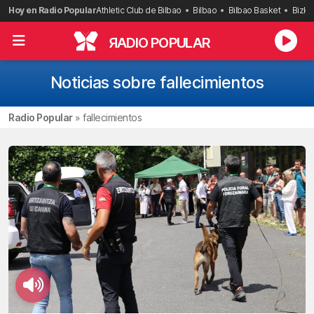
Saltar
Hoy en Radio Popular
Athletic Club de Bilbao
Bilbao
Bilbao Basket
Bizka
al
contenido
R
ADIO POPULAR
Noticias sobre fallecimientos
Radio Popular
»
fallecimientos