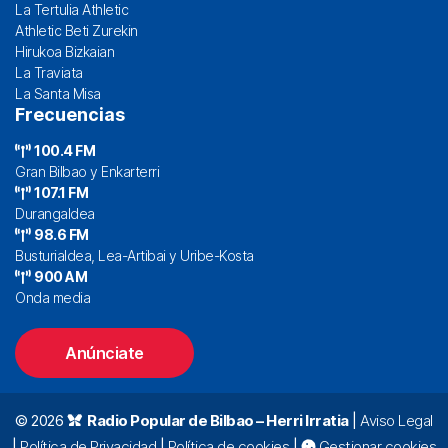
La Tertulia Athletic
Athletic Beti Zurekin
Hirukoa Bizkaian
La Traviata
La Santa Misa
Frecuencias
100.4 FM
Gran Bilbao y Enkarterri
107.1 FM
Durangaldea
98.6 FM
Busturialdea, Lea-Artibai y Uribe-Kosta
900 AM
Onda media
Anúnciate
© 2026
Radio Popular de Bilbao – Herri Irratia
|
Aviso Legal
|
Política de Privacidad
|
Política de cookies
|
Gestionar cookies