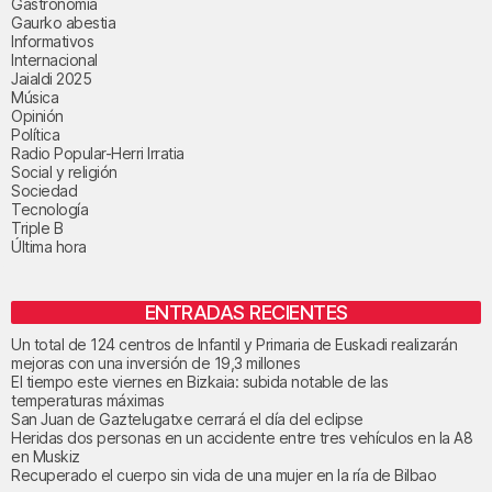
Gastronomía
Gaurko abestia
Informativos
Internacional
Jaialdi 2025
Música
Opinión
Política
Radio Popular-Herri Irratia
Social y religión
Sociedad
Tecnología
Triple B
Última hora
ENTRADAS RECIENTES
Un total de 124 centros de Infantil y Primaria de Euskadi realizarán
mejoras con una inversión de 19,3 millones
El tiempo este viernes en Bizkaia: subida notable de las
temperaturas máximas
San Juan de Gaztelugatxe cerrará el día del eclipse
Heridas dos personas en un accidente entre tres vehículos en la A8
en Muskiz
Recuperado el cuerpo sin vida de una mujer en la ría de Bilbao