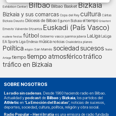
Bilbao
Bizkaia
Bilbao Basket
Exhibition Center)
cultura
Bizkaia y sus comarcas
Copa del Rey
Cáritas
Diócesis de Bilbao
el tiempo
Egunon Bizkaia
Deusto
Bizkaia
Enkarterri
Euskadi (País Vasco)
Ernesto Valverde
Ertzaintza
fútbol
LaLiga
LaLiga
Gobierno vasco
juanma jubera
fiestas
euskera
música
EA Sports
Liga Endesa
noticias
Osakidetza
planes
Política
sociedad
sucesos
San Mamés
religión
Teatro
tráfico
tiempo atmosférico
tiempo
Arriaga
tráfico en Bizkaia
SOBRE NOSOTROS
La radio sin cadenas
. Desde 1960 haciendo radio en Bilbao.
Actualidad y
podcast
de
Bilbao
y
Bizkaia
, los partidos del
Athletic
en
‘La Emoción del Bacalao’
, noticias de sucesos,
deportes, sociedad, cultura, política, religión y obra social.
Radio Popular – Herri Irratia
es una emisora de radio fundada