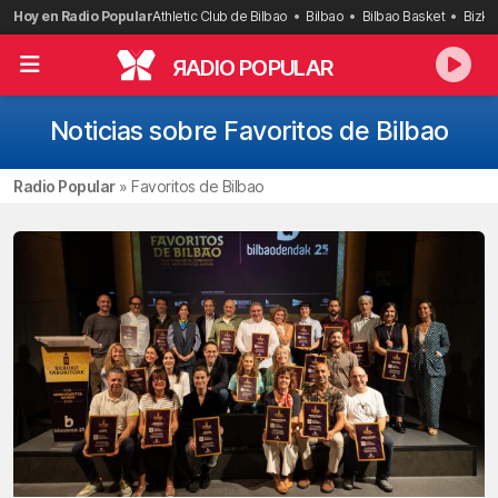
Saltar
Hoy en Radio Popular
Athletic Club de Bilbao
Bilbao
Bilbao Basket
Bizka
al
contenido
R
ADIO POPULAR
Noticias sobre Favoritos de Bilbao
Radio Popular
»
Favoritos de Bilbao