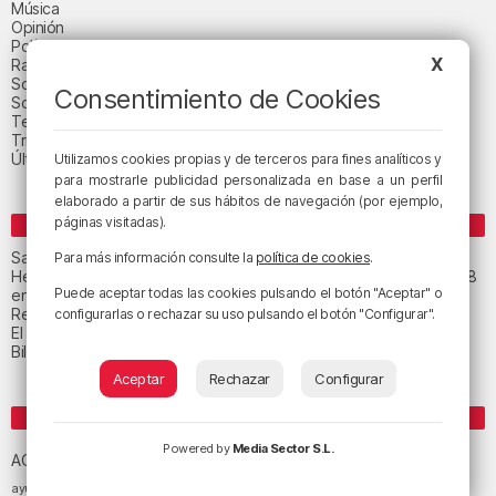
Música
Opinión
Política
X
Radio Popular-Herri Irratia
Social y religión
Consentimiento de Cookies
Sociedad
Tecnología
Triple B
Última hora
Utilizamos cookies propias y de terceros para fines analíticos y
para mostrarle publicidad personalizada en base a un perfil
elaborado a partir de sus hábitos de navegación (por ejemplo,
páginas visitadas).
ENTRADAS RECIENTES
San Juan de Gaztelugatxe cerrará el día del eclipse
Para más información consulte la
política de cookies
.
Heridas dos personas en un accidente entre tres vehículos en la A8
Puede aceptar todas las cookies pulsando el botón "Aceptar" o
en Muskiz
Recuperado el cuerpo sin vida de una mujer en la ría de Bilbao
configurarlas o rechazar su uso pulsando el botón "Configurar".
El tiempo este jueves en Bizkaia: cielo muy nuboso
Bilbao celebra el 27 de agosto el «Día de las Personas Mayores»
Aceptar
Rechazar
Configurar
ETIQUETAS
Athletic Club de Bilbao
Powered by
Media Sector S.L.
Athletic Club
ACB
baloncesto
BEC (Bilbao
ayuntamiento de Bilbao
Barakaldo
Basauri