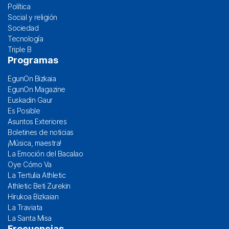
Política
Social y religión
Sociedad
Tecnología
Triple B
Programas
EgunOn Bizkaia
EgunOn Magazine
Euskadin Gaur
Es Posible
Asuntos Exteriores
Boletines de noticias
¡Música, maestra!
La Emoción del Bacalao
Oye Cómo Va
La Tertulia Athletic
Athletic Beti Zurekin
Hirukoa Bizkaian
La Traviata
La Santa Misa
Frecuencias