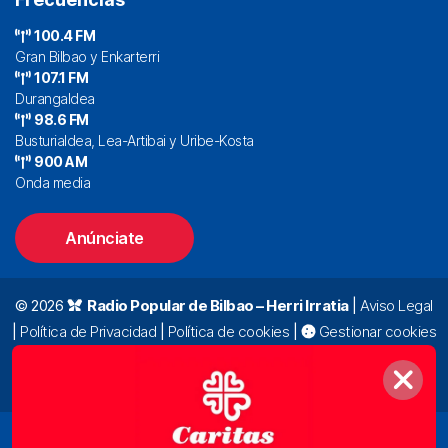
100.4 FM
Gran Bilbao y Enkarterri
107.1 FM
Durangaldea
98.6 FM
Busturialdea, Lea-Artibai y Uribe-Kosta
900 AM
Onda media
Anúnciate
© 2026
Radio Popular de Bilbao – Herri Irratia
|
Aviso Legal
|
Política de Privacidad
|
Política de cookies
|
Gestionar cookies
Alda. Mazarredo, 47 – 7º 48009 Bilbao |
94 423 92 00
|
oyentes@radiopopular.com