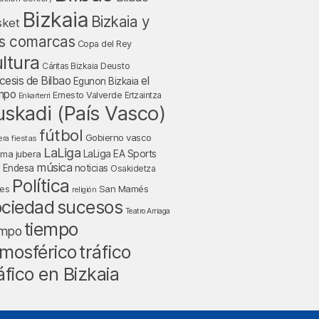
Bizkaia
Bizkaia y
sket
s comarcas
Copa del Rey
ltura
Deusto
Cáritas Bizkaia
cesis de Bilbao
el
Egunon Bizkaia
mpo
Ernesto Valverde
Ertzaintza
Enkarterri
uskadi (País Vasco)
fútbol
Gobierno vasco
fiestas
era
LaLiga
LaLiga EA Sports
nma jubera
música
a Endesa
noticias
Osakidetza
Política
San Mamés
nes
religión
ociedad
sucesos
Teatro Arriaga
tiempo
empo
tráfico
mosférico
áfico en Bizkaia