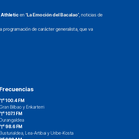
l
Athletic
en
‘La Emoción del Bacalao’
, noticias de
a programación de carácter generalista, que va
Frecuencias
100.4 FM
Gran Bilbao y Enkarterri
107.1 FM
Durangaldea
98.6 FM
Busturialdea, Lea-Artibai y Uribe-Kosta