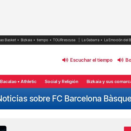
bao Basket
Bizkaia
tiempo
TOURrescusa
La Gabarra
La Emoción del 
Escuchar el tiempo
Bol
Bacalao • Athletic
Social y Religión
Bizkaia y sus comarc
Noticias sobre FC Barcelona Bàsque