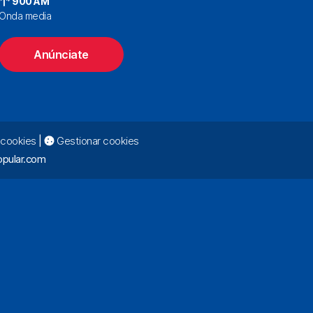
900 AM
Onda media
Anúnciate
e cookies
|
Gestionar cookies
pular.com