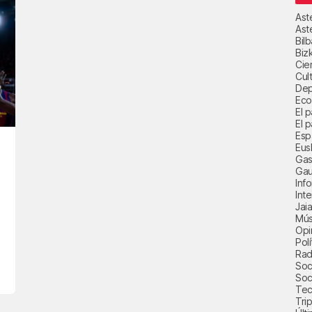
Ast
Ast
Bil
Biz
Cie
Cul
Dep
Eco
El 
El p
Esp
Eus
Gas
Gau
Inf
Int
Jai
Mús
Opi
Polí
Radi
Soci
Soc
Tec
Trip