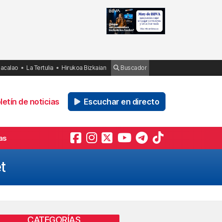
Bacalao
La Tertulia
Hirukoa Bizkaian
Buscador
etín de noticias
Escuchar en directo
as
t
CATEGORÍAS