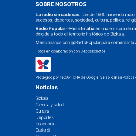
SOBRE NOSOTROS
La radio sin cadenas
. Desde 1960 haciendo radio 
sucesos, deportes, sociedad, cultura, política, religi
Radio Popular – Herri Irratia
es una emisora de ra
dirigida a todo el territorio histórico de Bizkaia.
Menciónanos con
@RadioPopular
para comentar la a
Fotos en colaboración con
Depositphotos
Protegido por reCAPTCHA de Google. Se aplican su
Política
Noticias
Bizkaia
Ciencia y salud
Cultura
Deportes
Economía
Euskadi