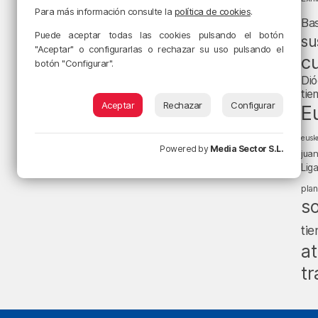
Para más información consulte la
política de cookies
.
Ba
Puede aceptar todas las cookies pulsando el botón
su
"Aceptar" o configurarlas o rechazar su uso pulsando el
cu
botón "Configurar".
Dió
tie
Aceptar
Rechazar
Configurar
E
eusk
Powered by
Media Sector S.L.
jua
Lig
pla
s
ti
at
tr