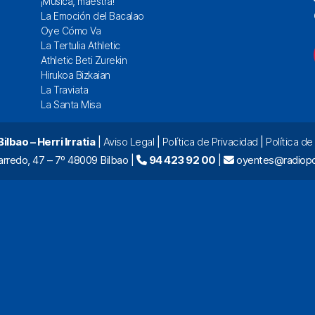
¡Música, maestra!
La Emoción del Bacalao
Oye Cómo Va
La Tertulia Athletic
Athletic Beti Zurekin
Hirukoa Bizkaian
La Traviata
La Santa Misa
lbao – Herri Irratia
|
Aviso Legal
|
Política de Privacidad
|
Política d
arredo, 47 – 7º 48009 Bilbao |
94 423 92 00
|
oyentes@radiopo