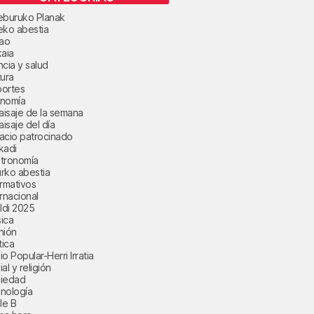
eburuko Planak
eko abestia
bao
kaia
ncia y salud
tura
ortes
nomía
paisaje de la semana
aisaje del día
acio patrocinado
kadi
tronomía
rko abestia
ormativos
ernacional
aldi 2025
ica
nión
tica
o Popular-Herri Irratia
al y religión
iedad
nología
le B