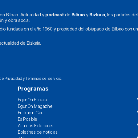
en Bilbao. Actualidad y
podcast
de
Bilbao
y
Bizkaia
, los partidos de
ón y obra social.
dio fundada en el año 1960 y propiedad del obispado de Bilbao con un
ctualidad de Bizkaia.
 de Privacidad
y
Términos del servicio
.
Programas
EgunOn Bizkaia
EgunOn Magazine
Euskadin Gaur
Es Posible
Asuntos Exteriores
Boletines de noticias