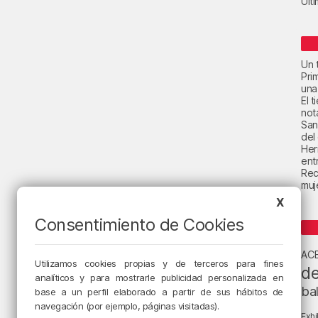
Últ
Un t
Pri
una
El 
not
San
del
Her
ent
Rec
muje
X
Consentimiento de Cookies
AC
Utilizamos cookies propias y de terceros para fines
de
analíticos y para mostrarle publicidad personalizada en
ba
base a un perfil elaborado a partir de sus hábitos de
navegación (por ejemplo, páginas visitadas).
Exhi