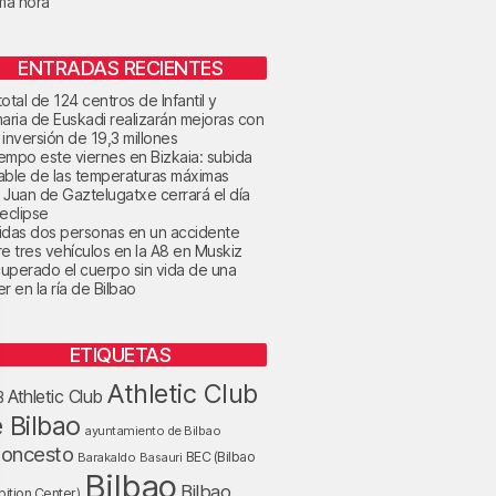
ima hora
ENTRADAS RECIENTES
otal de 124 centros de Infantil y
maria de Euskadi realizarán mejoras con
 inversión de 19,3 millones
tiempo este viernes en Bizkaia: subida
able de las temperaturas máximas
 Juan de Gaztelugatxe cerrará el día
 eclipse
idas dos personas en un accidente
re tres vehículos en la A8 en Muskiz
uperado el cuerpo sin vida de una
r en la ría de Bilbao
ETIQUETAS
Athletic Club
Athletic Club
B
 Bilbao
ayuntamiento de Bilbao
loncesto
BEC (Bilbao
Barakaldo
Basauri
Bilbao
Bilbao
bition Center)