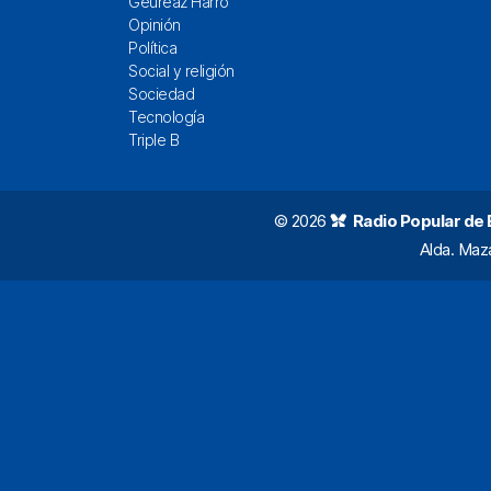
Geureaz Harro
Opinión
Política
Social y religión
Sociedad
Tecnología
Triple B
© 2026
Radio Popular de Bi
Alda. Maz