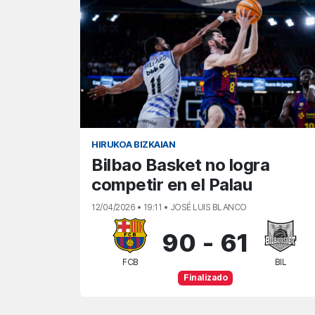
HIRUKOA BIZKAIAN
Bilbao Basket no logra
competir en el Palau
12/04/2026 • 19:11 • JOSÉ LUIS BLANCO
90
-
61
FCB
BIL
Finalizado