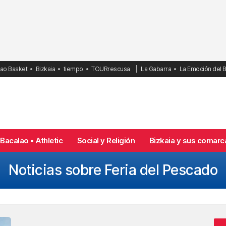
bao Basket
Bizkaia
tiempo
TOURrescusa
La Gabarra
La Emoción del 
Bacalao • Athletic
Social y Religión
Bizkaia y sus comarc
Noticias sobre Feria del Pescado