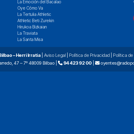
La Emoción del Bacalao
Oye Cómo Va
La Tertulia Athletic
Athletic Beti Zurekin
Hirukoa Bizkaian
La Traviata
La Santa Misa
lbao – Herri Irratia
|
Aviso Legal
|
Política de Privacidad
|
Política d
arredo, 47 – 7º 48009 Bilbao |
94 423 92 00
|
oyentes@radiopo