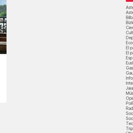
Ast
Ast
Bil
Biz
Cie
Cul
Dep
Eco
El 
El p
Esp
Eus
Gas
Gau
Inf
Int
Jai
Mús
Opi
Polí
Radi
Soci
Soc
Tec
Trip