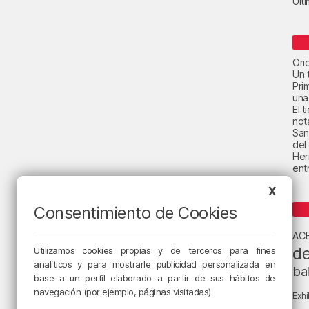
Últ
Ori
Un t
Pri
una
El 
not
San
del
Her
ent
X
Consentimiento de Cookies
AC
de
Utilizamos cookies propias y de terceros para fines
analíticos y para mostrarle publicidad personalizada en
ba
base a un perfil elaborado a partir de sus hábitos de
navegación (por ejemplo, páginas visitadas).
Exhi