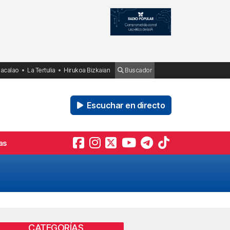
Bacalao
La Tertulia
Hirukoa Bizkaian
Buscador
Escuchar en directo
as
CATEGORÍAS