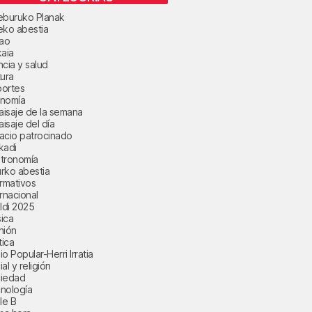
eburuko Planak
eko abestia
bao
kaia
ncia y salud
tura
ortes
nomía
paisaje de la semana
aisaje del día
acio patrocinado
kadi
tronomía
rko abestia
ormativos
ernacional
aldi 2025
ica
nión
tica
o Popular-Herri Irratia
al y religión
iedad
nología
le B