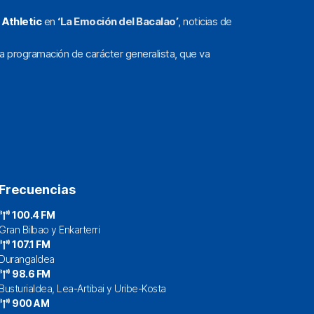
l
Athletic
en
‘La Emoción del Bacalao’
, noticias de
a programación de carácter generalista, que va
Frecuencias
100.4 FM
Gran Bilbao y Enkarterri
107.1 FM
Durangaldea
98.6 FM
Busturialdea, Lea-Artibai y Uribe-Kosta
900 AM