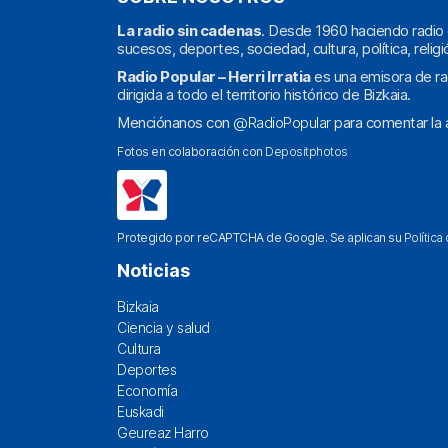
La radio sin cadenas
. Desde 1960 haciendo radio 
sucesos, deportes, sociedad, cultura, política, religi
Radio Popular – Herri Irratia
es una emisora de ra
dirigida a todo el territorio histórico de Bizkaia.
Menciónanos con
@RadioPopular
para comentar la a
Fotos en colaboración con
Depositphotos
Protegido por reCAPTCHA de Google. Se aplican su
Política
Noticias
Bizkaia
Ciencia y salud
Cultura
Deportes
Economía
Euskadi
Geureaz Harro