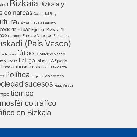
Bizkaia
Bizkaia y
sket
s comarcas
Copa del Rey
ltura
Deusto
Cáritas Bizkaia
cesis de Bilbao
el
Egunon Bizkaia
mpo
Ernesto Valverde
Ertzaintza
Enkarterri
uskadi (País Vasco)
fútbol
Gobierno vasco
fiestas
era
LaLiga
LaLiga EA Sports
nma jubera
música
a Endesa
noticias
Osakidetza
Política
San Mamés
nes
religión
ociedad
sucesos
Teatro Arriaga
tiempo
empo
tráfico
mosférico
áfico en Bizkaia