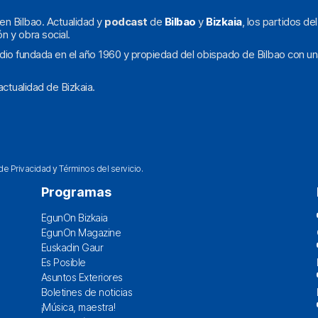
en Bilbao. Actualidad y
podcast
de
Bilbao
y
Bizkaia
, los partidos de
ón y obra social.
dio fundada en el año 1960 y propiedad del obispado de Bilbao con un
ctualidad de Bizkaia.
 de Privacidad
y
Términos del servicio
.
Programas
EgunOn Bizkaia
EgunOn Magazine
Euskadin Gaur
Es Posible
Asuntos Exteriores
Boletines de noticias
¡Música, maestra!