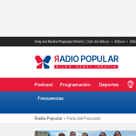
Saltar
al
contenido
Hoy en Radio Popular
Athletic Club de Bilbao
Bilbao
Bil
R
ADIO POPULAR
BILBO
HERRI
IRRATIA
Podcast
Programación
Deportes
Frecuencias
Radio Popular
»
Feria del Pescado