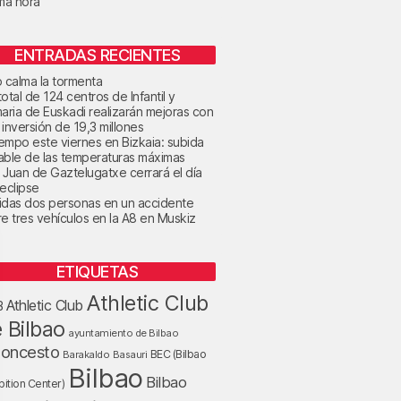
ima hora
ENTRADAS RECIENTES
o calma la tormenta
otal de 124 centros de Infantil y
maria de Euskadi realizarán mejoras con
 inversión de 19,3 millones
tiempo este viernes en Bizkaia: subida
able de las temperaturas máximas
 Juan de Gaztelugatxe cerrará el día
 eclipse
idas dos personas en un accidente
re tres vehículos en la A8 en Muskiz
ETIQUETAS
Athletic Club
Athletic Club
B
 Bilbao
ayuntamiento de Bilbao
loncesto
BEC (Bilbao
Barakaldo
Basauri
Bilbao
Bilbao
bition Center)