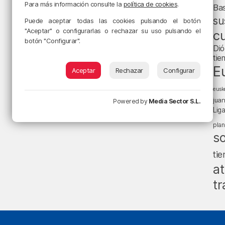
Para más información consulte la
política de cookies
.
Ba
su
Puede aceptar todas las cookies pulsando el botón
"Aceptar" o configurarlas o rechazar su uso pulsando el
cu
botón "Configurar".
Dió
tie
E
Aceptar
Rechazar
Configurar
eusk
jua
Powered by
Media Sector S.L.
Lig
pla
s
ti
at
tr