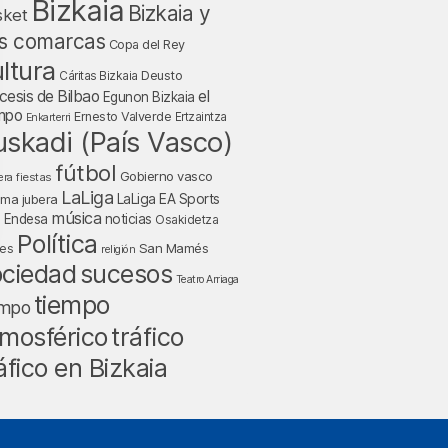
Bizkaia
Bizkaia y
sket
s comarcas
Copa del Rey
ltura
Deusto
Cáritas Bizkaia
cesis de Bilbao
el
Egunon Bizkaia
mpo
Ernesto Valverde
Ertzaintza
Enkarterri
uskadi (País Vasco)
fútbol
Gobierno vasco
fiestas
era
LaLiga
LaLiga EA Sports
nma jubera
música
a Endesa
noticias
Osakidetza
Política
San Mamés
nes
religión
ociedad
sucesos
Teatro Arriaga
tiempo
empo
tráfico
mosférico
áfico en Bizkaia