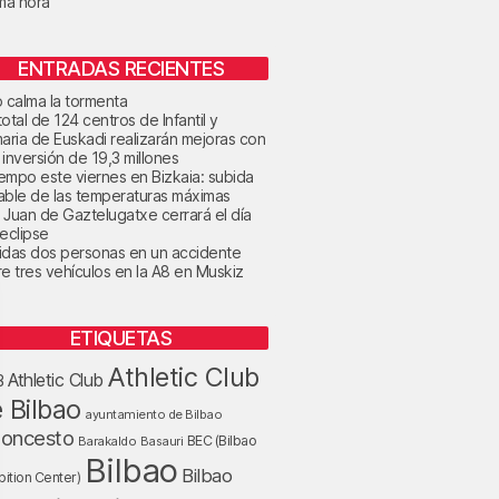
ima hora
ENTRADAS RECIENTES
o calma la tormenta
otal de 124 centros de Infantil y
maria de Euskadi realizarán mejoras con
 inversión de 19,3 millones
tiempo este viernes en Bizkaia: subida
able de las temperaturas máximas
 Juan de Gaztelugatxe cerrará el día
 eclipse
idas dos personas en un accidente
re tres vehículos en la A8 en Muskiz
ETIQUETAS
Athletic Club
Athletic Club
B
 Bilbao
ayuntamiento de Bilbao
loncesto
BEC (Bilbao
Barakaldo
Basauri
Bilbao
Bilbao
bition Center)