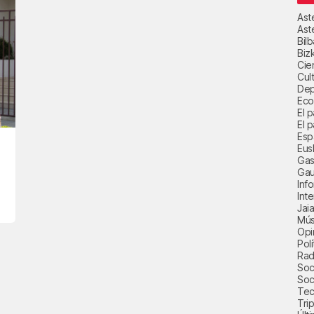
Ast
Ast
Bil
Biz
Cie
Cul
Dep
Eco
El 
El p
Esp
Eus
Gas
Gau
Inf
Int
Jai
Mús
Opi
Polí
Radi
Soci
Soc
Tec
Trip