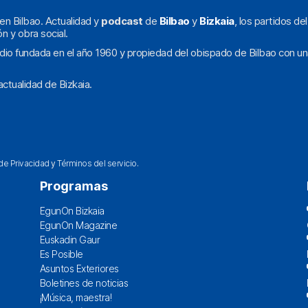
en Bilbao. Actualidad y
podcast
de
Bilbao
y
Bizkaia
, los partidos de
ón y obra social.
dio fundada en el año 1960 y propiedad del obispado de Bilbao con un
ctualidad de Bizkaia.
 de Privacidad
y
Términos del servicio
.
Programas
EgunOn Bizkaia
EgunOn Magazine
Euskadin Gaur
Es Posible
Asuntos Exteriores
Boletines de noticias
¡Música, maestra!