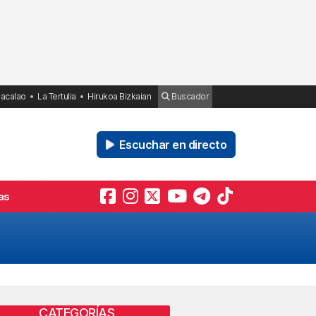
Bacalao
La Tertulia
Hirukoa Bizkaian
Buscador
Escuchar en directo
as
CATEGORÍAS