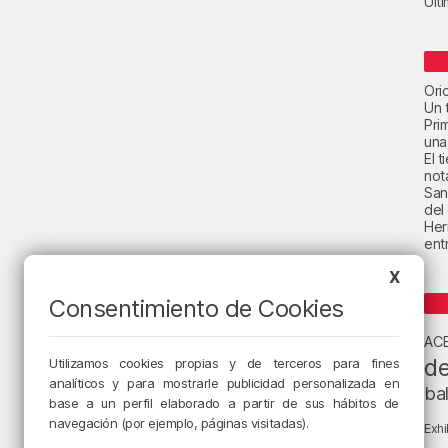
Últ
Ori
Un t
Pri
una
El 
not
San
del
Her
ent
X
Consentimiento de Cookies
AC
de
Utilizamos cookies propias y de terceros para fines
analíticos y para mostrarle publicidad personalizada en
ba
base a un perfil elaborado a partir de sus hábitos de
navegación (por ejemplo, páginas visitadas).
Exhi