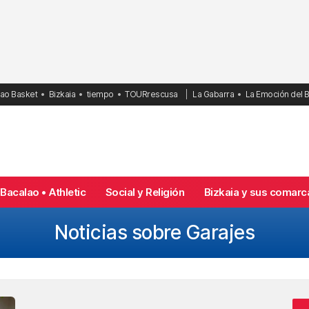
bao Basket
Bizkaia
tiempo
TOURrescusa
La Gabarra
La Emoción del 
Bacalao • Athletic
Social y Religión
Bizkaia y sus comarc
Noticias sobre Garajes