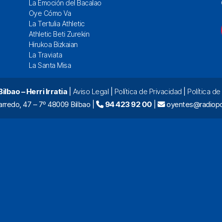
La Emoción del Bacalao
Oye Cómo Va
La Tertulia Athletic
Athletic Beti Zurekin
Hirukoa Bizkaian
La Traviata
La Santa Misa
lbao – Herri Irratia
|
Aviso Legal
|
Política de Privacidad
|
Política d
arredo, 47 – 7º 48009 Bilbao |
94 423 92 00
|
oyentes@radiopo