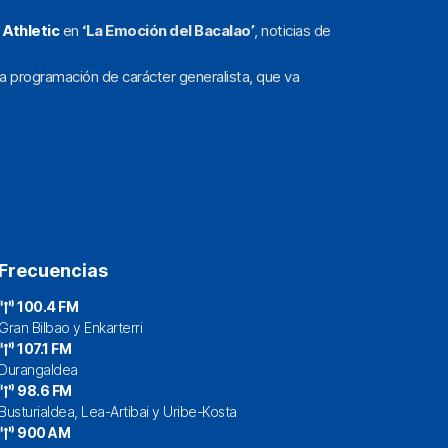
l
Athletic
en
‘La Emoción del Bacalao’
, noticias de
a programación de carácter generalista, que va
Frecuencias
100.4 FM
Gran Bilbao y Enkarterri
107.1 FM
Durangaldea
98.6 FM
Busturialdea, Lea-Artibai y Uribe-Kosta
900 AM