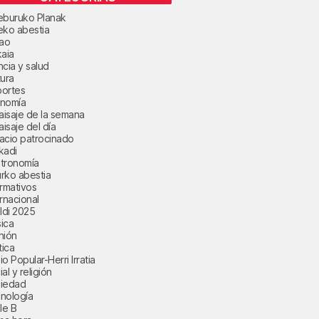
eburuko Planak
eko abestia
bao
kaia
ncia y salud
tura
ortes
nomía
paisaje de la semana
aisaje del día
acio patrocinado
kadi
tronomía
rko abestia
ormativos
ernacional
aldi 2025
ica
nión
tica
o Popular-Herri Irratia
al y religión
iedad
nología
le B