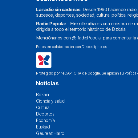
La radio sin cadenas
. Desde 1960 haciendo radio 
sucesos, deportes, sociedad, cultura, política, religi
Radio Popular – Herri Irratia
es una emisora de ra
dirigida a todo el territorio histórico de Bizkaia.
Menciónanos con
@RadioPopular
para comentar la a
Fotos en colaboración con
Depositphotos
Protegido por reCAPTCHA de Google. Se aplican su
Política
Noticias
Bizkaia
Ciencia y salud
Cultura
Deportes
Economía
Euskadi
Geureaz Harro