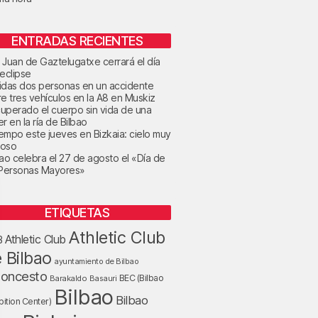
ENTRADAS RECIENTES
 Juan de Gaztelugatxe cerrará el día
 eclipse
idas dos personas en un accidente
re tres vehículos en la A8 en Muskiz
uperado el cuerpo sin vida de una
r en la ría de Bilbao
tiempo este jueves en Bizkaia: cielo muy
oso
bao celebra el 27 de agosto el «Día de
 Personas Mayores»
ETIQUETAS
Athletic Club
Athletic Club
B
 Bilbao
ayuntamiento de Bilbao
loncesto
BEC (Bilbao
Barakaldo
Basauri
Bilbao
Bilbao
bition Center)