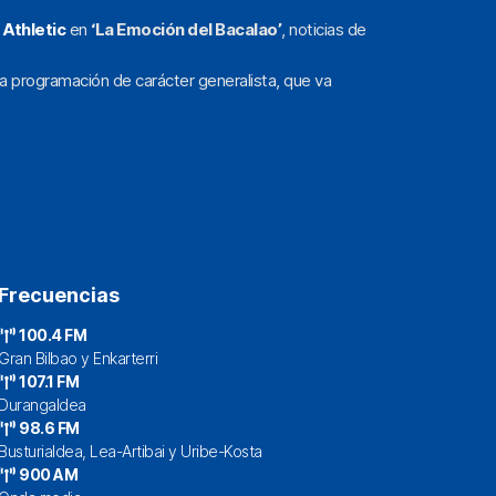
l
Athletic
en
‘La Emoción del Bacalao’
, noticias de
a programación de carácter generalista, que va
Frecuencias
100.4 FM
Gran Bilbao y Enkarterri
107.1 FM
Durangaldea
98.6 FM
Busturialdea, Lea-Artibai y Uribe-Kosta
900 AM