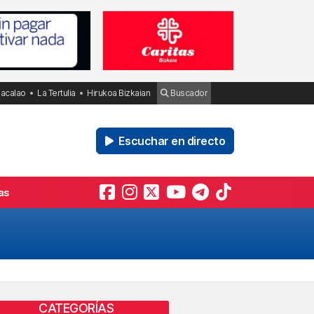
Bacalao
La Tertulia
Hirukoa Bizkaian
Buscador
Escuchar en directo
as
CATEGORÍAS