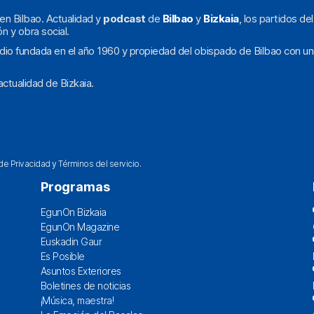
en Bilbao. Actualidad y
podcast
de
Bilbao
y
Bizkaia
, los partidos de
ón y obra social.
dio fundada en el año 1960 y propiedad del obispado de Bilbao con un
ctualidad de Bizkaia.
 de Privacidad
y
Términos del servicio
.
Programas
EgunOn Bizkaia
EgunOn Magazine
Euskadin Gaur
Es Posible
Asuntos Exteriores
Boletines de noticias
¡Música, maestra!