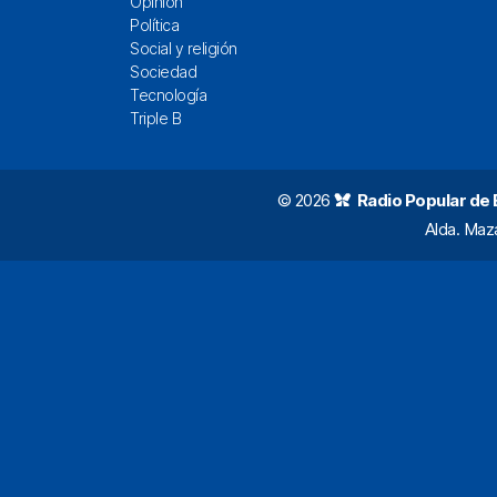
Opinión
Política
Social y religión
Sociedad
Tecnología
Triple B
© 2026
Radio Popular de Bi
Alda. Maz