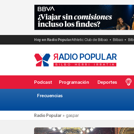
Saltar
al
contenido
Hoy en Radio Popular
Athletic Club de Bilbao
Bilbao
Bil
R
ADIO POPULAR
BILBO
HERRI
IRRATIA
Podcast
Programación
Deportes
Frecuencias
Radio Popular
»
gaspar