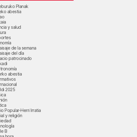
eburuko Planak
eko abestia
bao
kaia
ncia y salud
tura
ortes
nomía
paisaje de la semana
aisaje del día
acio patrocinado
kadi
tronomía
rko abestia
ormativos
ernacional
aldi 2025
ica
nión
tica
o Popular-Herri Irratia
al y religión
iedad
nología
le B
ima hora