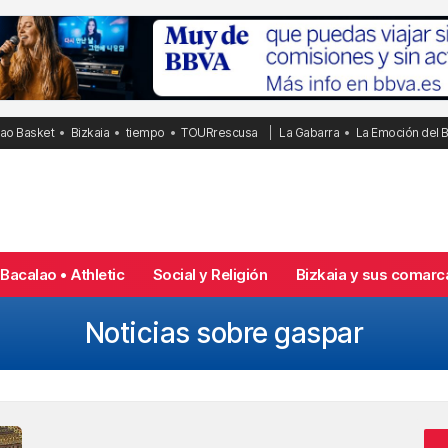
bao Basket
Bizkaia
tiempo
TOURrescusa
La Gabarra
La Emoción del 
Bacalao • Athletic
Social y Religión
Bizkaia y sus comarc
Noticias sobre gaspar