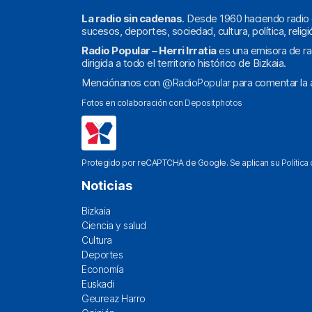
La radio sin cadenas
. Desde 1960 haciendo radio 
sucesos, deportes, sociedad, cultura, política, religi
Radio Popular – Herri Irratia
es una emisora de ra
dirigida a todo el territorio histórico de Bizkaia.
Menciónanos con
@RadioPopular
para comentar la a
Fotos en colaboración con
Depositphotos
Protegido por reCAPTCHA de Google. Se aplican su
Política
Noticias
Bizkaia
Ciencia y salud
Cultura
Deportes
Economía
Euskadi
Geureaz Harro