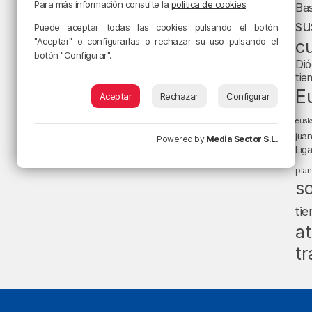
Para más información consulte la
política de cookies
.
Ba
su
Puede aceptar todas las cookies pulsando el botón
"Aceptar" o configurarlas o rechazar su uso pulsando el
cu
botón "Configurar".
Dió
tie
E
Aceptar
Rechazar
Configurar
eusk
jua
Powered by
Media Sector S.L.
Lig
pla
s
ti
at
tr