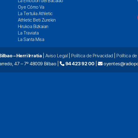
La Emoción del Bacalao
Oye Cómo Va
La Tertulia Athletic
Athletic Beti Zurekin
Hirukoa Bizkaian
La Traviata
La Santa Misa
lbao – Herri Irratia
|
Aviso Legal
|
Política de Privacidad
|
Política d
arredo, 47 – 7º 48009 Bilbao |
94 423 92 00
|
oyentes@radiopo