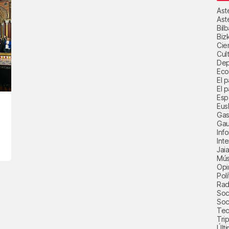
Ast
Ast
Bil
Biz
Cie
Cul
Dep
Eco
El 
El p
Esp
Eus
Gas
Gau
Inf
Int
Jai
Mús
Opi
Polí
Radi
Soci
Soc
Tec
Trip
Últ