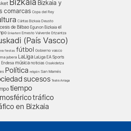
Bizkaia
Bizkaia y
sket
s comarcas
Copa del Rey
ltura
Deusto
Cáritas Bizkaia
cesis de Bilbao
el
Egunon Bizkaia
mpo
Ernesto Valverde
Ertzaintza
Enkarterri
uskadi (País Vasco)
fútbol
Gobierno vasco
fiestas
era
LaLiga
LaLiga EA Sports
nma jubera
música
a Endesa
noticias
Osakidetza
Política
San Mamés
nes
religión
ociedad
sucesos
Teatro Arriaga
tiempo
empo
tráfico
mosférico
áfico en Bizkaia