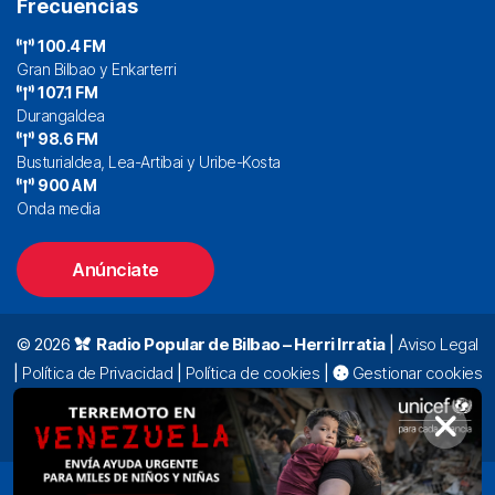
Frecuencias
100.4 FM
Gran Bilbao y Enkarterri
107.1 FM
Durangaldea
98.6 FM
Busturialdea, Lea-Artibai y Uribe-Kosta
900 AM
Onda media
Anúnciate
© 2026
Radio Popular de Bilbao – Herri Irratia
|
Aviso Legal
|
Política de Privacidad
|
Política de cookies
|
Gestionar cookies
Alda. Mazarredo, 47 – 7º 48009 Bilbao |
94 423 92 00
|
oyentes@radiopopular.com