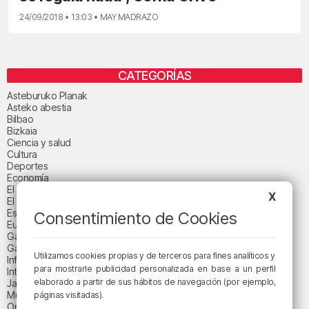
24/09/2018 • 13:03 • MAY MADRAZO
CATEGORÍAS
Asteburuko Planak
Asteko abestia
Bilbao
Bizkaia
Ciencia y salud
Cultura
Deportes
Economía
El paisaje de la semana
X
El paisaje del día
Espacio patrocinado
Consentimiento de Cookies
Euskadi
Gastronomía
Gaurko abestia
Utilizamos cookies propias y de terceros para fines analíticos y
Informativos
para mostrarle publicidad personalizada en base a un perfil
Internacional
elaborado a partir de sus hábitos de navegación (por ejemplo,
Jaialdi 2025
Música
páginas visitadas).
Opinión