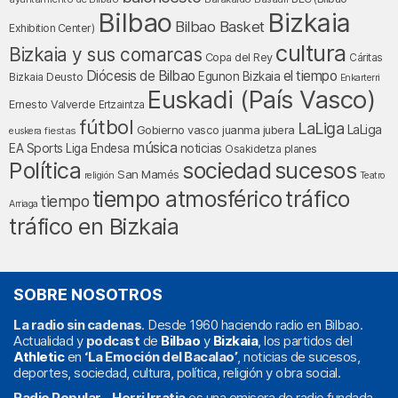
Bilbao
Bizkaia
Bilbao Basket
Exhibition Center)
cultura
Bizkaia y sus comarcas
Copa del Rey
Cáritas
Diócesis de Bilbao
el tiempo
Egunon Bizkaia
Deusto
Bizkaia
Enkarterri
Euskadi (País Vasco)
Ernesto Valverde
Ertzaintza
fútbol
LaLiga
LaLiga
Gobierno vasco
juanma jubera
fiestas
euskera
música
EA Sports
Liga Endesa
noticias
Osakidetza
planes
Política
sociedad
sucesos
San Mamés
religión
Teatro
tráfico
tiempo atmosférico
tiempo
Arriaga
tráfico en Bizkaia
SOBRE NOSOTROS
La radio sin cadenas
. Desde 1960 haciendo radio en Bilbao.
Actualidad y
podcast
de
Bilbao
y
Bizkaia
, los partidos del
Athletic
en
‘La Emoción del Bacalao’
, noticias de sucesos,
deportes, sociedad, cultura, política, religión y obra social.
Radio Popular – Herri Irratia
es una emisora de radio fundada