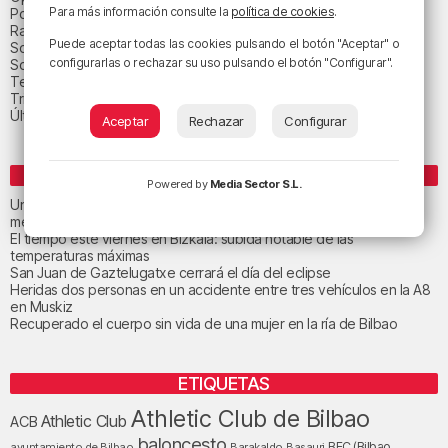
Para más información consulte la
política de cookies
.
Política
Radio Popular-Herri Irratia
Puede aceptar todas las cookies pulsando el botón "Aceptar" o
Social y religión
configurarlas o rechazar su uso pulsando el botón "Configurar".
Sociedad
Tecnología
Triple B
Última hora
Aceptar
Rechazar
Configurar
ENTRADAS RECIENTES
Powered by
Media Sector S.L.
Un total de 124 centros de Infantil y Primaria de Euskadi realizarán
mejoras con una inversión de 19,3 millones
El tiempo este viernes en Bizkaia: subida notable de las
temperaturas máximas
San Juan de Gaztelugatxe cerrará el día del eclipse
Heridas dos personas en un accidente entre tres vehículos en la A8
en Muskiz
Recuperado el cuerpo sin vida de una mujer en la ría de Bilbao
ETIQUETAS
Athletic Club de Bilbao
Athletic Club
ACB
baloncesto
BEC (Bilbao
ayuntamiento de Bilbao
Barakaldo
Basauri