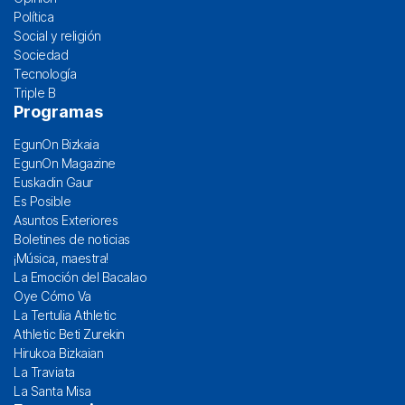
Política
Social y religión
Sociedad
Tecnología
Triple B
Programas
EgunOn Bizkaia
EgunOn Magazine
Euskadin Gaur
Es Posible
Asuntos Exteriores
Boletines de noticias
¡Música, maestra!
La Emoción del Bacalao
Oye Cómo Va
La Tertulia Athletic
Athletic Beti Zurekin
Hirukoa Bizkaian
La Traviata
La Santa Misa