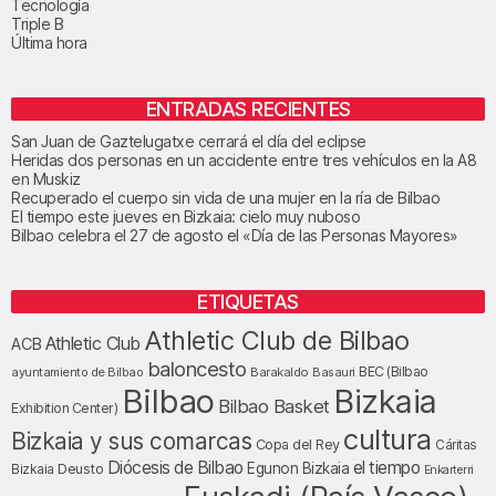
Tecnología
Triple B
Última hora
ENTRADAS RECIENTES
San Juan de Gaztelugatxe cerrará el día del eclipse
Heridas dos personas en un accidente entre tres vehículos en la A8
en Muskiz
Recuperado el cuerpo sin vida de una mujer en la ría de Bilbao
El tiempo este jueves en Bizkaia: cielo muy nuboso
Bilbao celebra el 27 de agosto el «Día de las Personas Mayores»
ETIQUETAS
Athletic Club de Bilbao
Athletic Club
ACB
baloncesto
BEC (Bilbao
ayuntamiento de Bilbao
Barakaldo
Basauri
Bilbao
Bizkaia
Bilbao Basket
Exhibition Center)
cultura
Bizkaia y sus comarcas
Copa del Rey
Cáritas
Diócesis de Bilbao
el tiempo
Egunon Bizkaia
Deusto
Bizkaia
Enkarterri