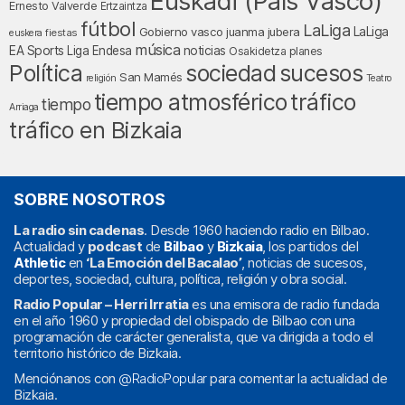
Euskadi (País Vasco)
Ernesto Valverde
Ertzaintza
fútbol
LaLiga
LaLiga
Gobierno vasco
juanma jubera
fiestas
euskera
música
EA Sports
Liga Endesa
noticias
Osakidetza
planes
Política
sociedad
sucesos
San Mamés
religión
Teatro
tráfico
tiempo atmosférico
tiempo
Arriaga
tráfico en Bizkaia
SOBRE NOSOTROS
La radio sin cadenas
. Desde 1960 haciendo radio en Bilbao.
Actualidad y
podcast
de
Bilbao
y
Bizkaia
, los partidos del
Athletic
en
‘La Emoción del Bacalao’
, noticias de sucesos,
deportes, sociedad, cultura, política, religión y obra social.
Radio Popular – Herri Irratia
es una emisora de radio fundada
en el año 1960 y propiedad del obispado de Bilbao con una
programación de carácter generalista, que va dirigida a todo el
territorio histórico de Bizkaia.
Menciónanos con
@RadioPopular
para comentar la actualidad de
Bizkaia.