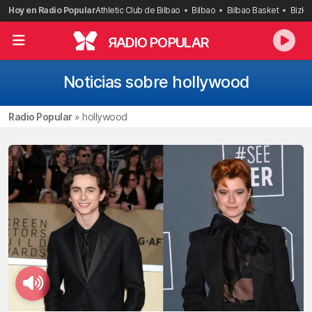
Saltar
Hoy en Radio Popular
Athletic Club de Bilbao
Bilbao
Bilbao Basket
Bizka
al
contenido
R
ADIO POPULAR
Noticias sobre hollywood
Radio Popular
»
hollywood