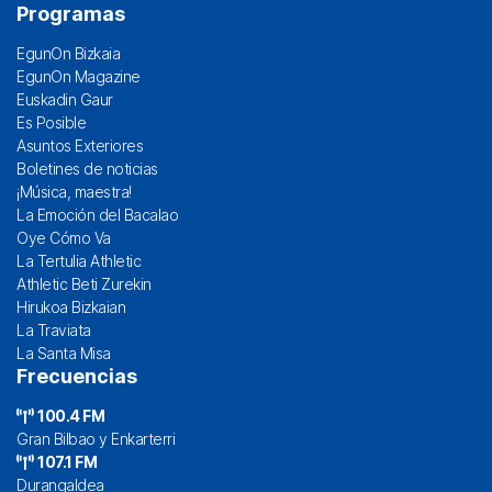
Programas
EgunOn Bizkaia
EgunOn Magazine
Euskadin Gaur
Es Posible
Asuntos Exteriores
Boletines de noticias
¡Música, maestra!
La Emoción del Bacalao
Oye Cómo Va
La Tertulia Athletic
Athletic Beti Zurekin
Hirukoa Bizkaian
La Traviata
La Santa Misa
Frecuencias
100.4 FM
Gran Bilbao y Enkarterri
107.1 FM
Durangaldea