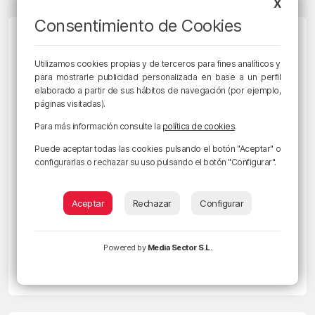
X
Consentimiento de Cookies
Utilizamos cookies propias y de terceros para fines analíticos y
para mostrarle publicidad personalizada en base a un perfil
elaborado a partir de sus hábitos de navegación (por ejemplo,
páginas visitadas).
Para más información consulte la
política de cookies
.
Puede aceptar todas las cookies pulsando el botón "Aceptar" o
configurarlas o rechazar su uso pulsando el botón "Configurar".
BIZKAIA
Aceptar
Rechazar
Configurar
Egunon Bizkaia con Arantza Sinobas.
El becario. Cumpleaños de Esther
Powered by
Media Sector S.L.
Williams.
19/08/2018 • 02:55 • ARANTZA SINOBAS