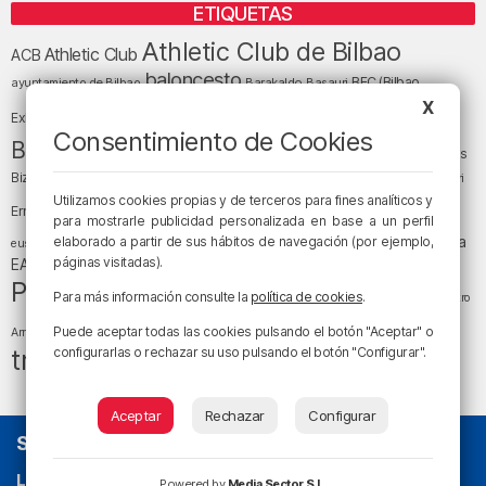
ETIQUETAS
Athletic Club de Bilbao
Athletic Club
ACB
baloncesto
BEC (Bilbao
ayuntamiento de Bilbao
Barakaldo
Basauri
Bilbao
Bizkaia
X
Bilbao Basket
Exhibition Center)
Consentimiento de Cookies
cultura
Bizkaia y sus comarcas
Copa del Rey
Cáritas
Diócesis de Bilbao
el tiempo
Egunon Bizkaia
Deusto
Bizkaia
Enkarterri
Euskadi (País Vasco)
Utilizamos cookies propias y de terceros para fines analíticos y
Ernesto Valverde
Ertzaintza
para mostrarle publicidad personalizada en base a un perfil
fútbol
LaLiga
LaLiga
Gobierno vasco
juanma jubera
elaborado a partir de sus hábitos de navegación (por ejemplo,
fiestas
euskera
música
páginas visitadas).
EA Sports
Liga Endesa
noticias
Osakidetza
planes
Política
sociedad
sucesos
San Mamés
Para más información consulte la
política de cookies
.
religión
Teatro
tráfico
tiempo atmosférico
tiempo
Puede aceptar todas las cookies pulsando el botón "Aceptar" o
Arriaga
tráfico en Bizkaia
configurarlas o rechazar su uso pulsando el botón "Configurar".
Aceptar
Rechazar
Configurar
SOBRE NOSOTROS
La radio sin cadenas
. Desde 1960 haciendo radio en Bilbao.
Powered by
Media Sector S.L.