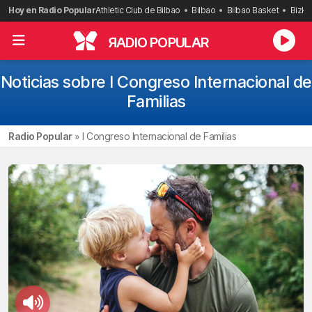
Saltar
Hoy en Radio Popular
Athletic Club de Bilbao
Bilbao
Bilbao Basket
Bizka
al
contenido
R
ADIO POPULAR
Noticias sobre I Congreso Internacional de
Familias
Radio Popular
»
I Congreso Internacional de Familias