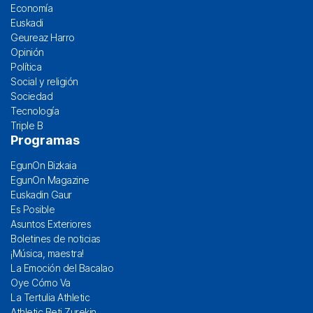
Economía
Euskadi
Geureaz Harro
Opinión
Política
Social y religión
Sociedad
Tecnología
Triple B
Programas
EgunOn Bizkaia
EgunOn Magazine
Euskadin Gaur
Es Posible
Asuntos Exteriores
Boletines de noticias
¡Música, maestra!
La Emoción del Bacalao
Oye Cómo Va
La Tertulia Athletic
Athletic Beti Zurekin