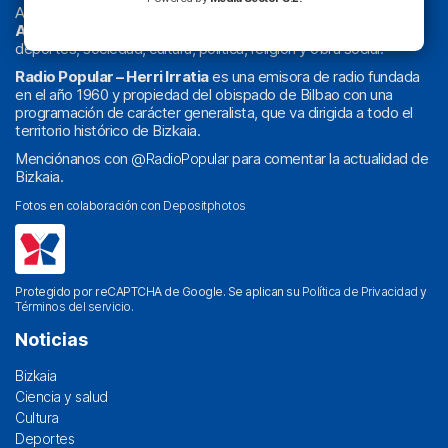
Actualidad y
podcast
de
Bilbao
y
Bizkaia
, los partidos del
Athletic
en
‘La Emoción del Bacalao’
, noticias de sucesos,
deportes, sociedad, cultura, política, religión y obra social.
Radio Popular – Herri Irratia
es una emisora de radio fundada
en el año 1960 y propiedad del obispado de Bilbao con una
programación de carácter generalista, que va dirigida a todo el
territorio histórico de Bizkaia.
Menciónanos con
@RadioPopular
para comentar la actualidad de
Bizkaia.
Fotos en colaboración con
Depositphotos
Protegido por reCAPTCHA de Google. Se aplican su
Política de Privacidad
y
Términos del servicio
.
Noticias
Bizkaia
Ciencia y salud
Cultura
Deportes