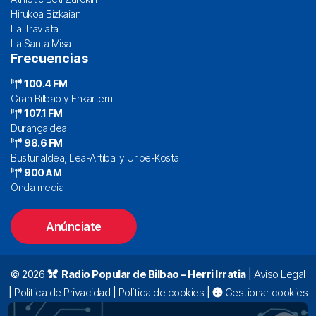
Hirukoa Bizkaian
La Traviata
La Santa Misa
Frecuencias
100.4 FM
Gran Bilbao y Enkarterri
107.1 FM
Durangaldea
98.6 FM
Busturialdea, Lea-Artibai y Uribe-Kosta
900 AM
Onda media
Anúnciate
© 2026
Radio Popular de Bilbao – Herri Irratia
|
Aviso Legal
|
Política de Privacidad
|
Política de cookies
|
Gestionar cookies
Alda. Mazarredo, 47 – 7º 48009 Bilbao |
94 423 92 00
|