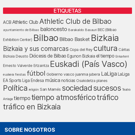
ETIQUETAS
Athletic Club de Bilbao
Athletic Club
ACB
baloncesto
BEC (Bilbao
ayuntamiento de Bilbao
Barakaldo
Basauri
Bilbao
Bizkaia
Bilbao Basket
Exhibition Center)
cultura
Bizkaia y sus comarcas
Copa del Rey
Cáritas
Diócesis de Bilbao
el tiempo
Egunon Bizkaia
Deusto
Bizkaia
Enkarterri
Euskadi (País Vasco)
Ernesto Valverde
Ertzaintza
fútbol
LaLiga
LaLiga
Gobierno vasco
juanma jubera
fiestas
euskera
música
EA Sports
Liga Endesa
noticias
Osakidetza
planes
Política
sociedad
sucesos
San Mamés
religión
Teatro
tiempo atmosférico
tráfico
tiempo
Arriaga
tráfico en Bizkaia
SOBRE NOSOTROS