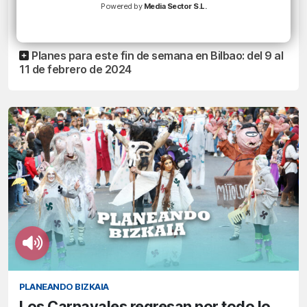
Powered by
Media Sector S.L.
Carnaval... Carnaval te quiero
8/02/2024 • 13:01 • DANI GUERREIRO
Planes para este fin de semana en Bilbao: del 9 al
11 de febrero de 2024
PLANEANDO BIZKAIA
Los Carnavales regresan por todo lo