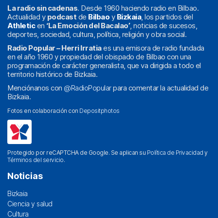
La radio sin cadenas
. Desde 1960 haciendo radio en Bilbao.
Actualidad y
podcast
de
Bilbao
y
Bizkaia
, los partidos del
Athletic
en
‘La Emoción del Bacalao’
, noticias de sucesos,
deportes, sociedad, cultura, política, religión y obra social.
Radio Popular – Herri Irratia
es una emisora de radio fundada
en el año 1960 y propiedad del obispado de Bilbao con una
programación de carácter generalista, que va dirigida a todo el
territorio histórico de Bizkaia.
Menciónanos con
@RadioPopular
para comentar la actualidad de
Bizkaia.
Fotos en colaboración con
Depositphotos
Protegido por reCAPTCHA de Google. Se aplican su
Política de Privacidad
y
Términos del servicio
.
Noticias
Bizkaia
Ciencia y salud
Cultura