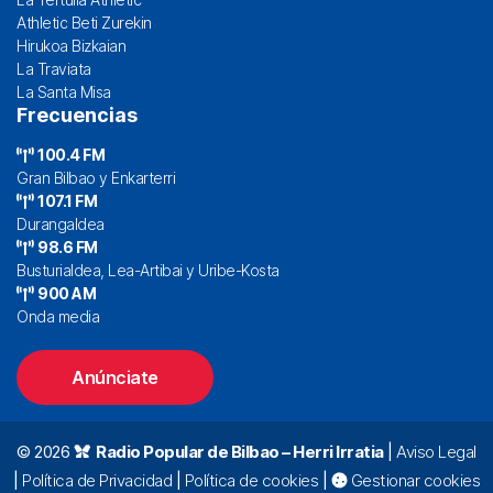
Athletic Beti Zurekin
Hirukoa Bizkaian
La Traviata
La Santa Misa
Frecuencias
100.4 FM
Gran Bilbao y Enkarterri
107.1 FM
Durangaldea
98.6 FM
Busturialdea, Lea-Artibai y Uribe-Kosta
900 AM
Onda media
Anúnciate
© 2026
Radio Popular de Bilbao – Herri Irratia
|
Aviso Legal
|
Política de Privacidad
|
Política de cookies
|
Gestionar cookies