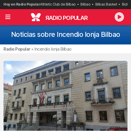
Saltar
Hoy en Radio Popular
Athletic Club de Bilbao
Bilbao
Bilbao Basket
Bizka
al
contenido
R
ADIO POPULAR
Noticias sobre Incendio lonja Bilbao
Radio Popular
»
Incendio lonja Bilbao