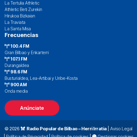
La Tertulia Athletic
Athletic Beti Zurekin
Hirukoa Bizkaian
La Traviata
La Santa Misa
Frecuencias
100.4 FM
Gran Bilbao y Enkarterri
107.1 FM
Durangaldea
98.6 FM
Busturialdea, Lea-Artibai y Uribe-Kosta
900 AM
Onda media
Anúnciate
© 2026
Radio Popular de Bilbao – Herri Irratia
|
Aviso Legal
|
Política de Privacidad
|
Política de cookies
|
Gestionar cookies