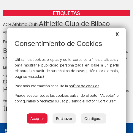
ETIQUETAS
Athletic Club de Bilbao
Athletic Club
ACB
baloncesto
BEC (Bilbao
ayuntamiento de Bilbao
Barakaldo
Basauri
X
Bilbao
Bizkaia
Bilbao Basket
Consentimiento de Cookies
Exhibition Center)
cultura
Bizkaia y sus comarcas
Copa del Rey
Cáritas
Diócesis de Bilbao
el tiempo
Egunon Bizkaia
Deusto
Bizkaia
Enkarterri
Utilizamos cookies propias y de terceros para fines analíticos y
Euskadi (País Vasco)
para mostrarle publicidad personalizada en base a un perfil
Ernesto Valverde
Ertzaintza
elaborado a partir de sus hábitos de navegación (por ejemplo,
fútbol
LaLiga
LaLiga
Gobierno vasco
juanma jubera
fiestas
euskera
páginas visitadas).
música
EA Sports
Liga Endesa
noticias
Osakidetza
planes
Para más información consulte la
política de cookies
.
Política
sociedad
sucesos
San Mamés
religión
Teatro
Puede aceptar todas las cookies pulsando el botón "Aceptar" o
tráfico
tiempo atmosférico
tiempo
Arriaga
configurarlas o rechazar su uso pulsando el botón "Configurar".
tráfico en Bizkaia
Aceptar
Rechazar
Configurar
SOBRE NOSOTROS