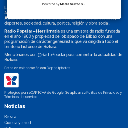
Powered by
Media Sector S.L.
La radio sin cadenas
. Desde 1960 haciendo radio en Bilbao.
Actualidad y
podcast
de
Bilbao
y
Bizkaia
, los partidos del
Athletic
en
‘La Emoción del Bacalao’
, noticias de sucesos,
deportes, sociedad, cultura, política, religión y obra social.
Radio Popular – Herri Irratia
es una emisora de radio fundada
en el año 1960 y propiedad del obispado de Bilbao con una
programación de carácter generalista, que va dirigida a todo el
territorio histórico de Bizkaia.
Menciónanos con
@RadioPopular
para comentar la actualidad de
Bizkaia.
Fotos en colaboración con
Depositphotos
Protegido por reCAPTCHA de Google. Se aplican su
Política de Privacidad
y
Términos del servicio
.
Noticias
Bizkaia
Ciencia y salud