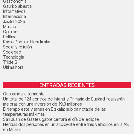
Gastronomía
Gaurko abestia
Informativos
Internacional
Jaialdi 2025
Música
Opinión
Política
Radio Popular-Herri Irratia
Social y religión
Sociedad
Tecnología
Triple B
Última hora
ENTRADAS RECIENTES
Orio calma la tormenta
Un total de 124 centros de Infantil y Primaria de Euskadi realizarán
mejoras con una inversión de 19,3 millones
El tiempo este viernes en Bizkaia: subida notable de las
temperaturas máximas
San Juan de Gaztelugatxe cerrará el día del eclipse
Heridas dos personas en un accidente entre tres vehículos en la A8
en Muskiz