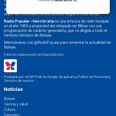
Powered by
Media Sector S.L.
Actualidad y
podcast
de
Bilbao
y
Bizkaia
, los partidos del
Athletic
en
‘La Emoción del Bacalao’
, noticias de sucesos,
deportes, sociedad, cultura, política, religión y obra social.
Radio Popular – Herri Irratia
es una emisora de radio fundada
en el año 1960 y propiedad del obispado de Bilbao con una
programación de carácter generalista, que va dirigida a todo el
territorio histórico de Bizkaia.
Menciónanos con
@RadioPopular
para comentar la actualidad de
Bizkaia.
Fotos en colaboración con
Depositphotos
Protegido por reCAPTCHA de Google. Se aplican su
Política de Privacidad
y
Términos del servicio
.
Noticias
Bizkaia
Ciencia y salud
Cultura
Deportes