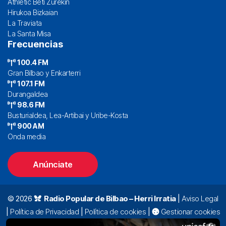
Athletic Beti Zurekin
Hirukoa Bizkaian
La Traviata
La Santa Misa
Frecuencias
100.4 FM
Gran Bilbao y Enkarterri
107.1 FM
Durangaldea
98.6 FM
Busturialdea, Lea-Artibai y Uribe-Kosta
900 AM
Onda media
Anúnciate
© 2026
Radio Popular de Bilbao – Herri Irratia
|
Aviso Legal
|
Política de Privacidad
|
Política de cookies
|
Gestionar cookies
Alda. Mazarredo, 47 – 7º 48009 Bilbao |
94 423 92 00
|