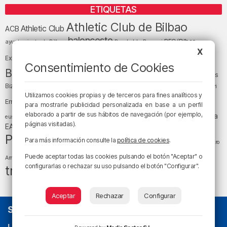
ETIQUETAS
Athletic Club de Bilbao
Athletic Club
ACB
baloncesto
BEC (Bilbao
ayuntamiento de Bilbao
Barakaldo
Basauri
Bilbao
Bizkaia
X
Bilbao Basket
Exhibition Center)
Consentimiento de Cookies
cultura
Bizkaia y sus comarcas
Copa del Rey
Cáritas
Diócesis de Bilbao
el tiempo
Egunon Bizkaia
Deusto
Bizkaia
Enkarterri
Euskadi (País Vasco)
Utilizamos cookies propias y de terceros para fines analíticos y
Ernesto Valverde
Ertzaintza
para mostrarle publicidad personalizada en base a un perfil
fútbol
LaLiga
elaborado a partir de sus hábitos de navegación (por ejemplo,
LaLiga
Gobierno vasco
juanma jubera
fiestas
euskera
páginas visitadas).
música
EA Sports
Liga Endesa
noticias
Osakidetza
planes
Política
sociedad
sucesos
Para más información consulte la
política de cookies
.
San Mamés
religión
Teatro
tiempo atmosférico
tráfico
tiempo
Puede aceptar todas las cookies pulsando el botón "Aceptar" o
Arriaga
configurarlas o rechazar su uso pulsando el botón "Configurar".
tráfico en Bizkaia
Aceptar
Rechazar
Configurar
SOBRE NOSOTROS
La radio sin cadenas
. Desde 1960 haciendo radio en Bilbao.