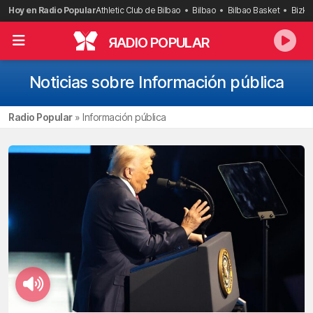
Saltar
Hoy en Radio Popular
Athletic Club de Bilbao
Bilbao
Bilbao Basket
Bizka
al
contenido
R
ADIO POPULAR
Noticias sobre Información pública
Radio Popular
»
Información pública