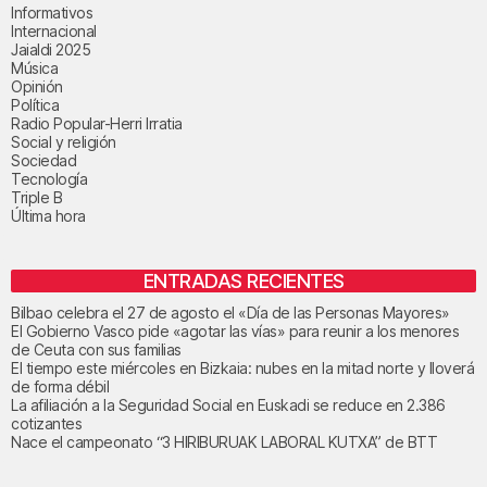
Informativos
Internacional
Jaialdi 2025
Música
Opinión
Política
Radio Popular-Herri Irratia
Social y religión
Sociedad
Tecnología
Triple B
Última hora
ENTRADAS RECIENTES
Bilbao celebra el 27 de agosto el «Día de las Personas Mayores»
El Gobierno Vasco pide «agotar las vías» para reunir a los menores
de Ceuta con sus familias
El tiempo este miércoles en Bizkaia: nubes en la mitad norte y lloverá
de forma débil
La afiliación a la Seguridad Social en Euskadi se reduce en 2.386
cotizantes
Nace el campeonato “3 HIRIBURUAK LABORAL KUTXA” de BTT