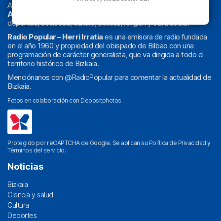
Actualidad y
podcast
de
Bilbao
y
Bizkaia
, los partidos del
Athletic
en
‘La Emoción del Bacalao’
, noticias de sucesos,
deportes, sociedad, cultura, política, religión y obra social.
Radio Popular – Herri Irratia
es una emisora de radio fundada
en el año 1960 y propiedad del obispado de Bilbao con una
programación de carácter generalista, que va dirigida a todo el
territorio histórico de Bizkaia.
Menciónanos con
@RadioPopular
para comentar la actualidad de
Bizkaia.
Fotos en colaboración con
Depositphotos
Protegido por reCAPTCHA de Google. Se aplican su
Política de Privacidad
y
Términos del servicio
.
Noticias
Bizkaia
Ciencia y salud
Cultura
Deportes