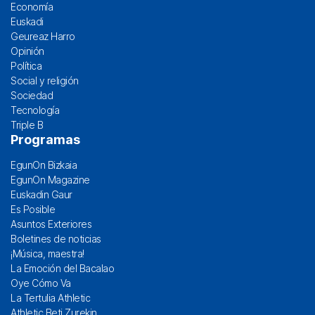
Economía
Euskadi
Geureaz Harro
Opinión
Política
Social y religión
Sociedad
Tecnología
Triple B
Programas
EgunOn Bizkaia
EgunOn Magazine
Euskadin Gaur
Es Posible
Asuntos Exteriores
Boletines de noticias
¡Música, maestra!
La Emoción del Bacalao
Oye Cómo Va
La Tertulia Athletic
Athletic Beti Zurekin