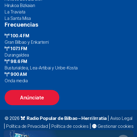
Hirukoa Bizkaian
La Traviata
La Santa Misa
Frecuencias
100.4 FM
Gran Bilbao y Enkarterri
107.1 FM
Durangaldea
98.6 FM
Busturialdea, Lea-Artibai y Uribe-Kosta
900 AM
Onda media
Anúnciate
© 2026
Radio Popular de Bilbao – Herri Irratia
|
Aviso Legal
|
Política de Privacidad
|
Política de cookies
|
Gestionar cookies
Alda. Mazarredo, 47 – 7º 48009 Bilbao |
94 423 92 00
|