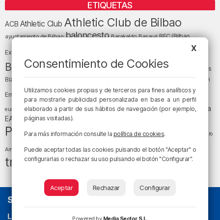
ETIQUETAS
Athletic Club de Bilbao
Athletic Club
ACB
baloncesto
BEC (Bilbao
ayuntamiento de Bilbao
Barakaldo
Basauri
Bilbao
Bizkaia
X
Bilbao Basket
Exhibition Center)
Consentimiento de Cookies
cultura
Bizkaia y sus comarcas
Copa del Rey
Cáritas
Diócesis de Bilbao
el tiempo
Egunon Bizkaia
Deusto
Bizkaia
Enkarterri
Euskadi (País Vasco)
Utilizamos cookies propias y de terceros para fines analíticos y
Ernesto Valverde
Ertzaintza
para mostrarle publicidad personalizada en base a un perfil
fútbol
LaLiga
LaLiga
Gobierno vasco
juanma jubera
elaborado a partir de sus hábitos de navegación (por ejemplo,
fiestas
euskera
música
EA Sports
páginas visitadas).
Liga Endesa
noticias
Osakidetza
planes
Política
sociedad
sucesos
San Mamés
Para más información consulte la
política de cookies
.
religión
Teatro
tráfico
tiempo atmosférico
tiempo
Puede aceptar todas las cookies pulsando el botón "Aceptar" o
Arriaga
tráfico en Bizkaia
configurarlas o rechazar su uso pulsando el botón "Configurar".
Aceptar
Rechazar
Configurar
SOBRE NOSOTROS
La radio sin cadenas
. Desde 1960 haciendo radio en Bilbao.
Powered by
Media Sector S.L.