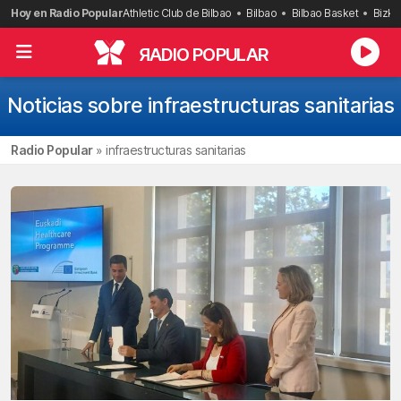
Saltar
Hoy en Radio Popular
Athletic Club de Bilbao
Bilbao
Bilbao Basket
Bizka
al
contenido
R
ADIO POPULAR
Noticias sobre infraestructuras sanitarias
Radio Popular
»
infraestructuras sanitarias