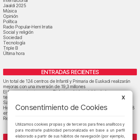
Internacional
Jaialdi 2025
Música
Opinión
Política
Radio Popular-Herri Irratia
Social y religión
Sociedad
Tecnología
Triple B
Última hora
ENTRADAS RECIENTES
Un total de 124 centros de Infantil y Primaria de Euskadi realizarán
mejoras con una inversión de 19,3 millones
El tiempo este viernes en Bizkaia: subida notable de las
temperaturas máximas
X
San Juan de Gaztelugatxe cerrará el día del eclipse
Consentimiento de Cookies
Heridas dos personas en un accidente entre tres vehículos en la A8
en Muskiz
Recuperado el cuerpo sin vida de una mujer en la ría de Bilbao
Utilizamos cookies propias y de terceros para fines analíticos y
para mostrarle publicidad personalizada en base a un perfil
elaborado a partir de sus hábitos de navegación (por ejemplo,
ETIQUETAS