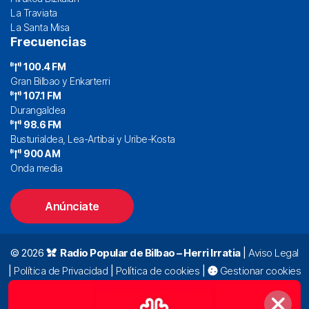
La Traviata
La Santa Misa
Frecuencias
100.4 FM
Gran Bilbao y Enkarterri
107.1 FM
Durangaldea
98.6 FM
Busturialdea, Lea-Artibai y Uribe-Kosta
900 AM
Onda media
Anúnciate
© 2026
Radio Popular de Bilbao – Herri Irratia
|
Aviso Legal
|
Política de Privacidad
|
Política de cookies
|
Gestionar cookies
Alda. Mazarredo, 47 – 7º 48009 Bilbao |
94 423 92 00
|
oyentes@radiopopular.com