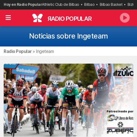
Saltar
Hoy en Radio Popular
Athletic Club de Bilbao
Bilbao
Bilbao Basket
Bizka
al
contenido
R
ADIO POPULAR
Noticias sobre Ingeteam
Radio Popular
»
Ingeteam