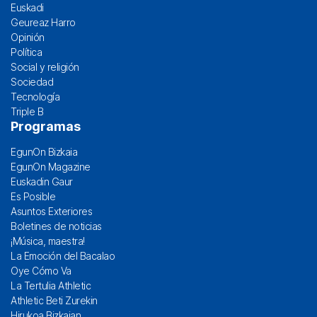
Euskadi
Geureaz Harro
Opinión
Política
Social y religión
Sociedad
Tecnología
Triple B
Programas
EgunOn Bizkaia
EgunOn Magazine
Euskadin Gaur
Es Posible
Asuntos Exteriores
Boletines de noticias
¡Música, maestra!
La Emoción del Bacalao
Oye Cómo Va
La Tertulia Athletic
Athletic Beti Zurekin
Hirukoa Bizkaian