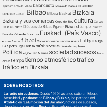
ACB
baloncesto
BEC (Bilbao
ayuntamiento de Bilbao
Barakaldo
Basauri
Bilbao
Bizkaia
Bilbao Basket
Exhibition Center)
cultura
Bizkaia y sus comarcas
Copa del Rey
Cáritas
Diócesis de Bilbao
el tiempo
Egunon Bizkaia
Deusto
Bizkaia
Enkarterri
Euskadi (País Vasco)
Ernesto Valverde
Ertzaintza
fútbol
LaLiga
LaLiga
Gobierno vasco
juanma jubera
fiestas
euskera
música
EA Sports
Liga Endesa
noticias
Osakidetza
planes
Política
sociedad
sucesos
San Mamés
religión
Teatro
tráfico
tiempo atmosférico
tiempo
Arriaga
tráfico en Bizkaia
SOBRE NOSOTROS
La radio sin cadenas
. Desde 1960 haciendo radio en Bilbao.
Actualidad y
podcast
de
Bilbao
y
Bizkaia
, los partidos del
Athletic
en
‘La Emoción del Bacalao’
, noticias de sucesos,
deportes, sociedad, cultura, política, religión y obra social.