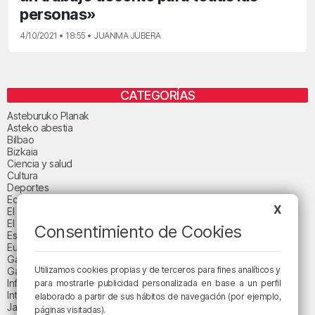
personas»
4/10/2021 • 18:55 • JUANMA JUBERA
CATEGORÍAS
Asteburuko Planak
Asteko abestia
Bilbao
Bizkaia
Ciencia y salud
Cultura
Deportes
Economía
X
El paisaje de la semana
El paisaje del día
Consentimiento de Cookies
Espacio patrocinado
Euskadi
Gastronomía
Utilizamos cookies propias y de terceros para fines analíticos y
Gaurko abestia
Informativos
para mostrarle publicidad personalizada en base a un perfil
Internacional
elaborado a partir de sus hábitos de navegación (por ejemplo,
Jaialdi 2025
páginas visitadas).