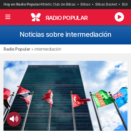
Saltar
Hoy en Radio Popular
Athletic Club de Bilbao
Bilbao
Bilbao Basket
Bizka
al
contenido
R
ADIO POPULAR
Noticias sobre intermediación
Radio Popular
»
intermediación