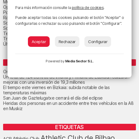
Música
Opinión
Para más información consulte la
política de cookies
.
Política
Radio Popular-Herri Irratia
Puede aceptar todas las cookies pulsando el botón "Aceptar" o
Social y religión
configurarlas o rechazar su uso pulsando el botón "Configurar".
Sociedad
Tecnología
Triple B
Aceptar
Rechazar
Configurar
Última hora
Powered by
Media Sector S.L.
ENTRADAS RECIENTES
Orio calma la tormenta
Un total de 124 centros de Infantil y Primaria de Euskadi realizarán
mejoras con una inversión de 19,3 millones
El tiempo este viernes en Bizkaia: subida notable de las
temperaturas máximas
San Juan de Gaztelugatxe cerrará el día del eclipse
Heridas dos personas en un accidente entre tres vehículos en la A8
en Muskiz
ETIQUETAS
Athletic Club de Bilbao
Athletic Club