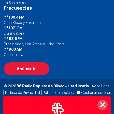
La Santa Misa
Frecuencias
100.4 FM
Gran Bilbao y Enkarterri
107.1 FM
Durangaldea
98.6 FM
Busturialdea, Lea-Artibai y Uribe-Kosta
900 AM
Onda media
Anúnciate
© 2026
Radio Popular de Bilbao – Herri Irratia
|
Aviso Legal
|
Política de Privacidad
|
Política de cookies
|
Gestionar cookies
Alda. Mazarredo, 47 – 7º 48009 Bilbao |
94 423 92 00
|
oyentes@radiopopular.com