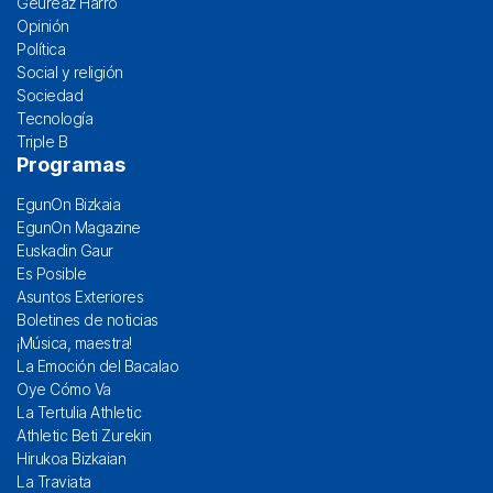
Geureaz Harro
Opinión
Política
Social y religión
Sociedad
Tecnología
Triple B
Programas
EgunOn Bizkaia
EgunOn Magazine
Euskadin Gaur
Es Posible
Asuntos Exteriores
Boletines de noticias
¡Música, maestra!
La Emoción del Bacalao
Oye Cómo Va
La Tertulia Athletic
Athletic Beti Zurekin
Hirukoa Bizkaian
La Traviata