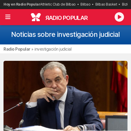
Saltar
Hoy en Radio Popular
Athletic Club de Bilbao
Bilbao
Bilbao Basket
Bizka
al
contenido
R
ADIO POPULAR
Noticias sobre investigación judicial
Radio Popular
»
investigación judicial