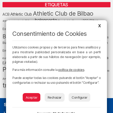
ETIQUETAS
Athletic Club de Bilbao
Athletic Club
ACB
baloncesto
BEC (Bilbao
ayuntamiento de Bilbao
Barakaldo
Basauri
Bilbao
Bizkaia
X
Bilbao Basket
Exhibition Center)
Consentimiento de Cookies
cultura
Bizkaia y sus comarcas
Copa del Rey
Cáritas
Diócesis de Bilbao
el tiempo
Egunon Bizkaia
Deusto
Bizkaia
Enkarterri
Euskadi (País Vasco)
Utilizamos cookies propias y de terceros para fines analíticos y
Ernesto Valverde
Ertzaintza
para mostrarle publicidad personalizada en base a un perfil
fútbol
LaLiga
elaborado a partir de sus hábitos de navegación (por ejemplo,
LaLiga
Gobierno vasco
juanma jubera
fiestas
euskera
páginas visitadas).
música
EA Sports
Liga Endesa
noticias
Osakidetza
planes
Política
sociedad
sucesos
Para más información consulte la
política de cookies
.
San Mamés
religión
Teatro
tráfico
tiempo atmosférico
tiempo
Puede aceptar todas las cookies pulsando el botón "Aceptar" o
Arriaga
configurarlas o rechazar su uso pulsando el botón "Configurar".
tráfico en Bizkaia
Aceptar
Rechazar
Configurar
SOBRE NOSOTROS