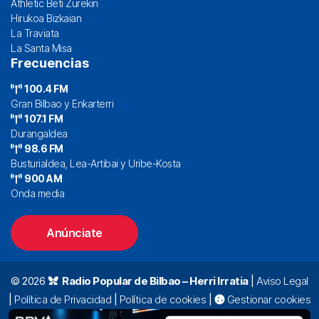
Athletic Beti Zurekin
Hirukoa Bizkaian
La Traviata
La Santa Misa
Frecuencias
100.4 FM
Gran Bilbao y Enkarterri
107.1 FM
Durangaldea
98.6 FM
Busturialdea, Lea-Artibai y Uribe-Kosta
900 AM
Onda media
Anúnciate
© 2026
Radio Popular de Bilbao – Herri Irratia
|
Aviso Legal
|
Política de Privacidad
|
Política de cookies
|
Gestionar cookies
Alda. Mazarredo, 47 – 7º 48009 Bilbao |
94 423 92 00
|