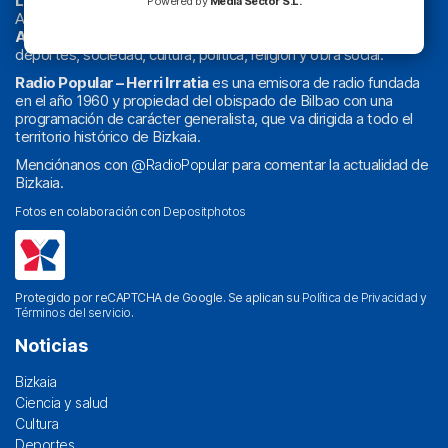
La radio sin cadenas
. Desde 1960 haciendo radio en Bilbao.
Powered by
Media Sector S.L.
Actualidad y
podcast
de
Bilbao
y
Bizkaia
, los partidos del
Athletic
en
‘La Emoción del Bacalao’
, noticias de sucesos,
deportes, sociedad, cultura, política, religión y obra social.
Radio Popular – Herri Irratia
es una emisora de radio fundada
en el año 1960 y propiedad del obispado de Bilbao con una
programación de carácter generalista, que va dirigida a todo el
territorio histórico de Bizkaia.
Menciónanos con
@RadioPopular
para comentar la actualidad de
Bizkaia.
Fotos en colaboración con
Depositphotos
Protegido por reCAPTCHA de Google. Se aplican su
Política de Privacidad
y
Términos del servicio
.
Noticias
Bizkaia
Ciencia y salud
Cultura
Deportes