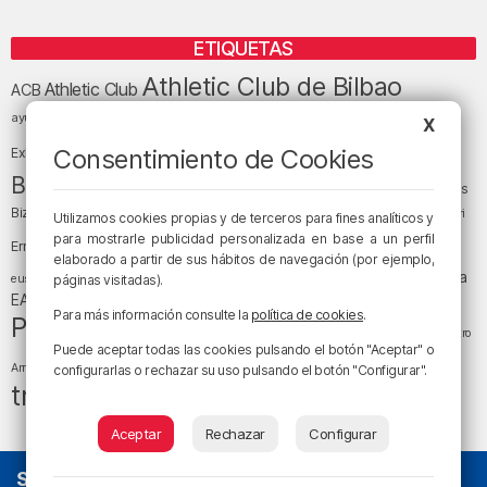
ETIQUETAS
Athletic Club de Bilbao
Athletic Club
ACB
baloncesto
BEC (Bilbao
ayuntamiento de Bilbao
Barakaldo
Basauri
X
Bilbao
Bizkaia
Bilbao Basket
Consentimiento de Cookies
Exhibition Center)
cultura
Bizkaia y sus comarcas
Copa del Rey
Cáritas
Diócesis de Bilbao
el tiempo
Egunon Bizkaia
Deusto
Bizkaia
Enkarterri
Utilizamos cookies propias y de terceros para fines analíticos y
Euskadi (País Vasco)
para mostrarle publicidad personalizada en base a un perfil
Ernesto Valverde
Ertzaintza
elaborado a partir de sus hábitos de navegación (por ejemplo,
fútbol
LaLiga
LaLiga
Gobierno vasco
juanma jubera
fiestas
euskera
páginas visitadas).
música
EA Sports
Liga Endesa
noticias
Osakidetza
planes
Para más información consulte la
política de cookies
.
Política
sociedad
sucesos
San Mamés
religión
Teatro
Puede aceptar todas las cookies pulsando el botón "Aceptar" o
tráfico
tiempo atmosférico
tiempo
Arriaga
configurarlas o rechazar su uso pulsando el botón "Configurar".
tráfico en Bizkaia
Aceptar
Rechazar
Configurar
SOBRE NOSOTROS