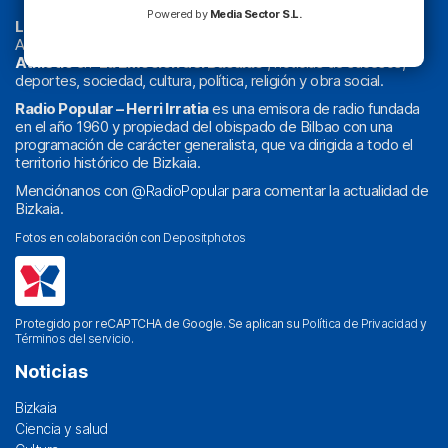
Powered by
Media Sector S.L.
La radio sin cadenas
. Desde 1960 haciendo radio en Bilbao.
Actualidad y
podcast
de
Bilbao
y
Bizkaia
, los partidos del
Athletic
en
‘La Emoción del Bacalao’
, noticias de sucesos,
deportes, sociedad, cultura, política, religión y obra social.
Radio Popular – Herri Irratia
es una emisora de radio fundada
en el año 1960 y propiedad del obispado de Bilbao con una
programación de carácter generalista, que va dirigida a todo el
territorio histórico de Bizkaia.
Menciónanos con
@RadioPopular
para comentar la actualidad de
Bizkaia.
Fotos en colaboración con
Depositphotos
Protegido por reCAPTCHA de Google. Se aplican su
Política de Privacidad
y
Términos del servicio
.
Noticias
Bizkaia
Ciencia y salud