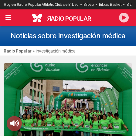
Saltar
Hoy en Radio Popular
Athletic Club de Bilbao
Bilbao
Bilbao Basket
Bizka
al
contenido
R
ADIO POPULAR
Noticias sobre investigación médica
Radio Popular
»
investigación médica