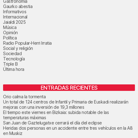
Gastronomía
Gaurko abestia
Informativos
Internacional
Jaialdi 2025
Música
Opinión
Política
Radio Popular-Herri Irratia
Social y religión
Sociedad
Tecnología
Triple B
Última hora
ENTRADAS RECIENTES
Orio calma la tormenta
Un total de 124 centros de Infantil y Primaria de Euskadi realizarán
mejoras con una inversión de 19,3 millones
El tiempo este viernes en Bizkaia: subida notable de las
temperaturas máximas
San Juan de Gaztelugatxe cerrará el día del eclipse
Heridas dos personas en un accidente entre tres vehículos en la A8
en Muskiz