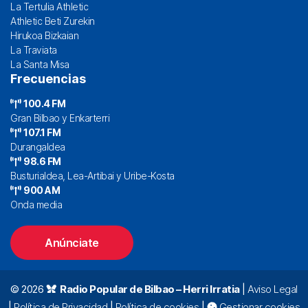
La Tertulia Athletic
Athletic Beti Zurekin
Hirukoa Bizkaian
La Traviata
La Santa Misa
Frecuencias
100.4 FM
Gran Bilbao y Enkarterri
107.1 FM
Durangaldea
98.6 FM
Busturialdea, Lea-Artibai y Uribe-Kosta
900 AM
Onda media
Anúnciate
© 2026
Radio Popular de Bilbao – Herri Irratia
|
Aviso Legal
|
Política de Privacidad
|
Política de cookies
|
Gestionar cookies