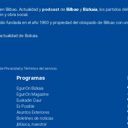
en Bilbao. Actualidad y
podcast
de
Bilbao
y
Bizkaia
, los partidos de
ón y obra social.
dio fundada en el año 1960 y propiedad del obispado de Bilbao con un
ctualidad de Bizkaia.
 de Privacidad
y
Términos del servicio
.
Programas
EgunOn Bizkaia
EgunOn Magazine
Euskadin Gaur
Es Posible
Asuntos Exteriores
Boletines de noticias
¡Música, maestra!