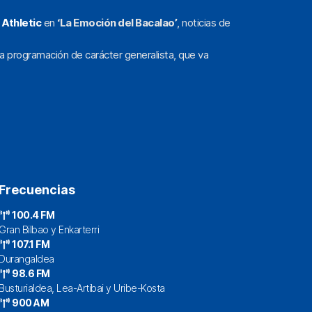
l
Athletic
en
‘La Emoción del Bacalao’
, noticias de
a programación de carácter generalista, que va
Frecuencias
100.4 FM
Gran Bilbao y Enkarterri
107.1 FM
Durangaldea
98.6 FM
Busturialdea, Lea-Artibai y Uribe-Kosta
900 AM