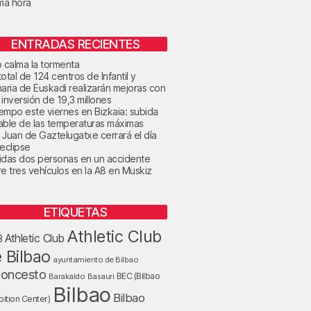
ima hora
ENTRADAS RECIENTES
o calma la tormenta
otal de 124 centros de Infantil y
maria de Euskadi realizarán mejoras con
 inversión de 19,3 millones
tiempo este viernes en Bizkaia: subida
able de las temperaturas máximas
 Juan de Gaztelugatxe cerrará el día
 eclipse
idas dos personas en un accidente
re tres vehículos en la A8 en Muskiz
ETIQUETAS
Athletic Club
Athletic Club
B
 Bilbao
ayuntamiento de Bilbao
loncesto
BEC (Bilbao
Barakaldo
Basauri
Bilbao
Bilbao
bition Center)