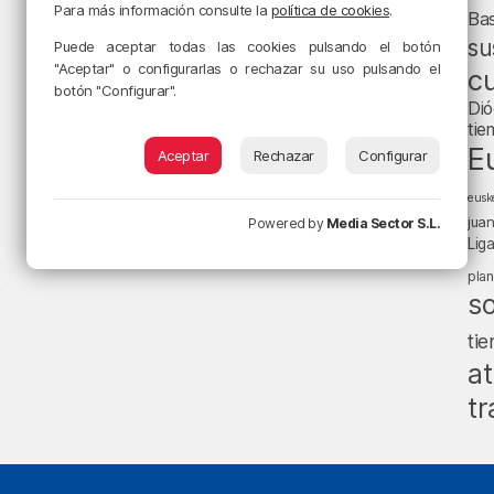
Para más información consulte la
política de cookies
.
Ba
su
Puede aceptar todas las cookies pulsando el botón
"Aceptar" o configurarlas o rechazar su uso pulsando el
cu
botón "Configurar".
Dió
tie
E
Aceptar
Rechazar
Configurar
eusk
jua
Powered by
Media Sector S.L.
Lig
pla
s
ti
at
tr