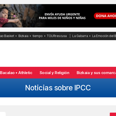
bao Basket
Bizkaia
tiempo
TOURrescusa
La Gabarra
La Emoción del 
Bacalao • Athletic
Social y Religión
Bizkaia y sus comarc
Noticias sobre IPCC