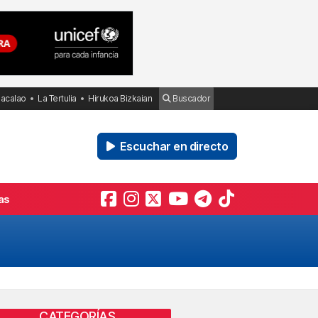
Bacalao
La Tertulia
Hirukoa Bizkaian
Buscador
Escuchar en directo
as
CATEGORÍAS