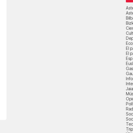
Ast
Ast
Bil
Biz
Cie
Cul
Dep
Eco
El 
El p
Esp
Eus
Gas
Gau
Inf
Int
Jai
Mús
Opi
Polí
Radi
Soci
Soc
Tec
Trip