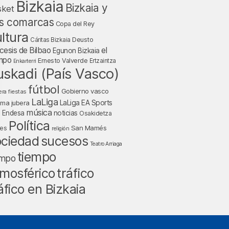
Bizkaia
Bizkaia y
sket
s comarcas
Copa del Rey
ltura
Deusto
Cáritas Bizkaia
cesis de Bilbao
el
Egunon Bizkaia
mpo
Ernesto Valverde
Ertzaintza
Enkarterri
uskadi (País Vasco)
fútbol
Gobierno vasco
fiestas
era
LaLiga
LaLiga EA Sports
nma jubera
música
a Endesa
noticias
Osakidetza
Política
San Mamés
nes
religión
ociedad
sucesos
Teatro Arriaga
tiempo
empo
tráfico
mosférico
áfico en Bizkaia