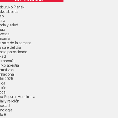
eburuko Planak
eko abestia
bao
kaia
ncia y salud
tura
ortes
nomía
paisaje de la semana
aisaje del día
acio patrocinado
kadi
tronomía
rko abestia
ormativos
ernacional
aldi 2025
ica
nión
tica
o Popular-Herri Irratia
al y religión
iedad
nología
le B