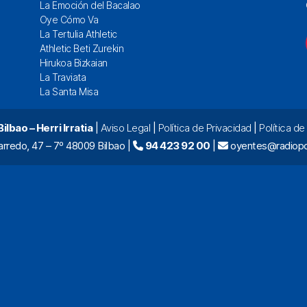
La Emoción del Bacalao
Oye Cómo Va
La Tertulia Athletic
Athletic Beti Zurekin
Hirukoa Bizkaian
La Traviata
La Santa Misa
lbao – Herri Irratia
|
Aviso Legal
|
Política de Privacidad
|
Política d
arredo, 47 – 7º 48009 Bilbao |
94 423 92 00
|
oyentes@radiopo