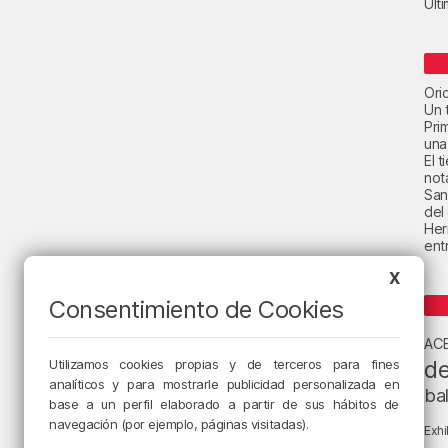
Últ
Ori
Un t
Pri
una
El 
not
San
del
Her
ent
X
Consentimiento de Cookies
AC
de
Utilizamos cookies propias y de terceros para fines
analíticos y para mostrarle publicidad personalizada en
ba
base a un perfil elaborado a partir de sus hábitos de
navegación (por ejemplo, páginas visitadas).
Exhi