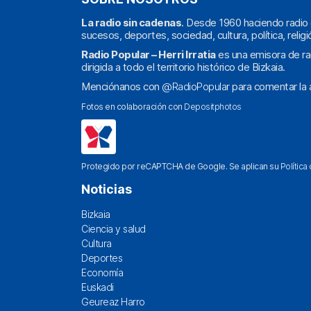
La radio sin cadenas
. Desde 1960 haciendo radio 
sucesos, deportes, sociedad, cultura, política, religi
Radio Popular – Herri Irratia
es una emisora de ra
dirigida a todo el territorio histórico de Bizkaia.
Menciónanos con
@RadioPopular
para comentar la a
Fotos en colaboración con
Depositphotos
Protegido por reCAPTCHA de Google. Se aplican su
Política
Noticias
Bizkaia
Ciencia y salud
Cultura
Deportes
Economía
Euskadi
Geureaz Harro