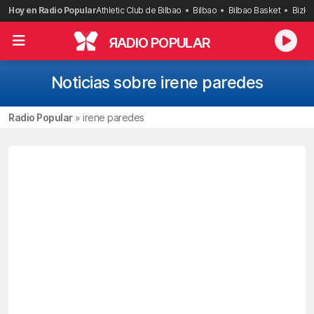
Saltar
Hoy en Radio Popular
Athletic Club de Bilbao
Bilbao
Bilbao Basket
Bizka
al
contenido
R
ADIO POPULAR
Noticias sobre irene paredes
Radio Popular
»
irene paredes