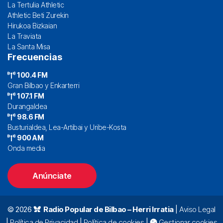
La Tertulia Athletic
Athletic Beti Zurekin
Hirukoa Bizkaian
La Traviata
La Santa Misa
Frecuencias
100.4 FM
Gran Bilbao y Enkarterri
107.1 FM
Durangaldea
98.6 FM
Busturialdea, Lea-Artibai y Uribe-Kosta
900 AM
Onda media
Anúnciate
© 2026
Radio Popular de Bilbao – Herri Irratia
|
Aviso Legal
|
Política de Privacidad
|
Política de cookies
|
Gestionar cookies