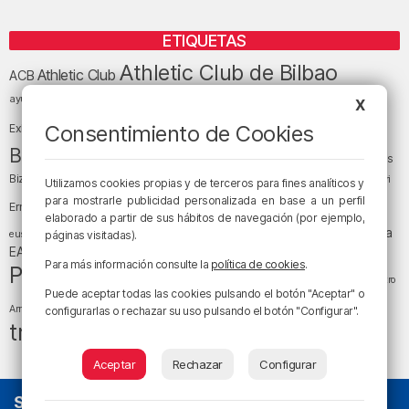
ETIQUETAS
Athletic Club de Bilbao
Athletic Club
ACB
baloncesto
BEC (Bilbao
ayuntamiento de Bilbao
Barakaldo
Basauri
X
Bilbao
Bizkaia
Bilbao Basket
Consentimiento de Cookies
Exhibition Center)
cultura
Bizkaia y sus comarcas
Copa del Rey
Cáritas
Diócesis de Bilbao
el tiempo
Egunon Bizkaia
Deusto
Bizkaia
Enkarterri
Utilizamos cookies propias y de terceros para fines analíticos y
Euskadi (País Vasco)
para mostrarle publicidad personalizada en base a un perfil
Ernesto Valverde
Ertzaintza
elaborado a partir de sus hábitos de navegación (por ejemplo,
fútbol
LaLiga
LaLiga
Gobierno vasco
juanma jubera
fiestas
euskera
páginas visitadas).
música
EA Sports
Liga Endesa
noticias
Osakidetza
planes
Para más información consulte la
política de cookies
.
Política
sociedad
sucesos
San Mamés
religión
Teatro
Puede aceptar todas las cookies pulsando el botón "Aceptar" o
tráfico
tiempo atmosférico
tiempo
Arriaga
configurarlas o rechazar su uso pulsando el botón "Configurar".
tráfico en Bizkaia
Aceptar
Rechazar
Configurar
SOBRE NOSOTROS