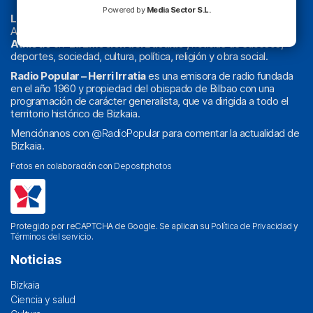
Powered by
Media Sector S.L.
La radio sin cadenas
. Desde 1960 haciendo radio en Bilbao.
Actualidad y
podcast
de
Bilbao
y
Bizkaia
, los partidos del
Athletic
en
‘La Emoción del Bacalao’
, noticias de sucesos,
deportes, sociedad, cultura, política, religión y obra social.
Radio Popular – Herri Irratia
es una emisora de radio fundada
en el año 1960 y propiedad del obispado de Bilbao con una
programación de carácter generalista, que va dirigida a todo el
territorio histórico de Bizkaia.
Menciónanos con
@RadioPopular
para comentar la actualidad de
Bizkaia.
Fotos en colaboración con
Depositphotos
Protegido por reCAPTCHA de Google. Se aplican su
Política de Privacidad
y
Términos del servicio
.
Noticias
Bizkaia
Ciencia y salud