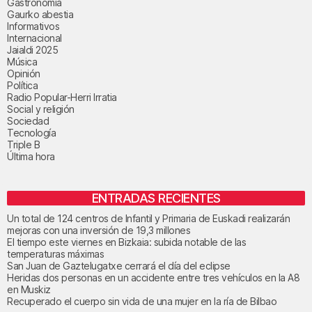
Gastronomía
Gaurko abestia
Informativos
Internacional
Jaialdi 2025
Música
Opinión
Política
Radio Popular-Herri Irratia
Social y religión
Sociedad
Tecnología
Triple B
Última hora
ENTRADAS RECIENTES
Un total de 124 centros de Infantil y Primaria de Euskadi realizarán
mejoras con una inversión de 19,3 millones
El tiempo este viernes en Bizkaia: subida notable de las
temperaturas máximas
San Juan de Gaztelugatxe cerrará el día del eclipse
Heridas dos personas en un accidente entre tres vehículos en la A8
en Muskiz
Recuperado el cuerpo sin vida de una mujer en la ría de Bilbao