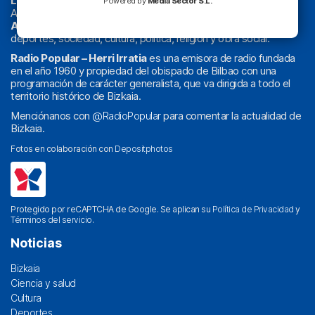
La radio sin cadenas
. Desde 1960 haciendo radio en Bilbao.
Powered by
Media Sector S.L.
Actualidad y
podcast
de
Bilbao
y
Bizkaia
, los partidos del
Athletic
en
‘La Emoción del Bacalao’
, noticias de sucesos,
deportes, sociedad, cultura, política, religión y obra social.
Radio Popular – Herri Irratia
es una emisora de radio fundada
en el año 1960 y propiedad del obispado de Bilbao con una
programación de carácter generalista, que va dirigida a todo el
territorio histórico de Bizkaia.
Menciónanos con
@RadioPopular
para comentar la actualidad de
Bizkaia.
Fotos en colaboración con
Depositphotos
Protegido por reCAPTCHA de Google. Se aplican su
Política de Privacidad
y
Términos del servicio
.
Noticias
Bizkaia
Ciencia y salud
Cultura
Deportes