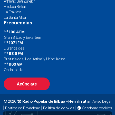
Athletic Beti Zurekin
Hirukoa Bizkaian
La Traviata
La Santa Misa
Frecuencias
100.4 FM
Gran Bilbao y Enkarterri
107.1 FM
Durangaldea
98.6 FM
Busturialdea, Lea-Artibai y Uribe-Kosta
900 AM
Onda media
Anúnciate
© 2026
Radio Popular de Bilbao – Herri Irratia
|
Aviso Legal
|
Política de Privacidad
|
Política de cookies
|
Gestionar cookies
Alda. Mazarredo, 47 – 7º 48009 Bilbao |
94 423 92 00
|