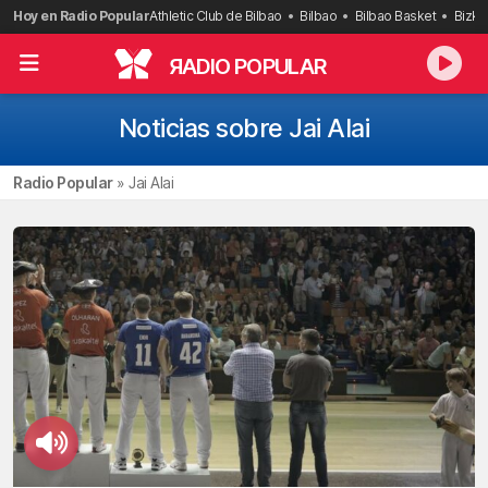
Saltar
Hoy en Radio Popular
Athletic Club de Bilbao
Bilbao
Bilbao Basket
Bizka
al
contenido
R
ADIO POPULAR
Noticias sobre Jai Alai
Radio Popular
»
Jai Alai