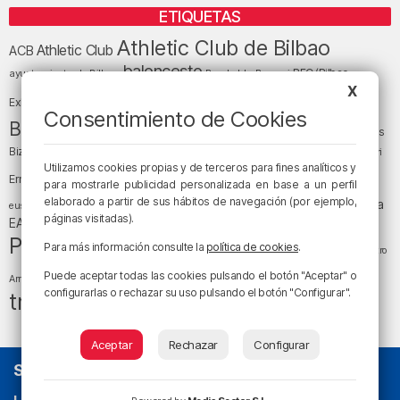
ETIQUETAS
Athletic Club de Bilbao
Athletic Club
ACB
baloncesto
BEC (Bilbao
ayuntamiento de Bilbao
Barakaldo
Basauri
Bilbao
Bizkaia
X
Bilbao Basket
Exhibition Center)
Consentimiento de Cookies
cultura
Bizkaia y sus comarcas
Copa del Rey
Cáritas
Diócesis de Bilbao
el tiempo
Egunon Bizkaia
Deusto
Bizkaia
Enkarterri
Euskadi (País Vasco)
Utilizamos cookies propias y de terceros para fines analíticos y
Ernesto Valverde
Ertzaintza
para mostrarle publicidad personalizada en base a un perfil
fútbol
LaLiga
elaborado a partir de sus hábitos de navegación (por ejemplo,
LaLiga
Gobierno vasco
juanma jubera
fiestas
euskera
páginas visitadas).
música
EA Sports
Liga Endesa
noticias
Osakidetza
planes
Política
sociedad
sucesos
Para más información consulte la
política de cookies
.
San Mamés
religión
Teatro
tráfico
tiempo atmosférico
tiempo
Puede aceptar todas las cookies pulsando el botón "Aceptar" o
Arriaga
configurarlas o rechazar su uso pulsando el botón "Configurar".
tráfico en Bizkaia
Aceptar
Rechazar
Configurar
SOBRE NOSOTROS