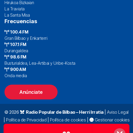
Hirukoa Bizkaian
La Traviata
La Santa Misa
Frecuencias
100.4 FM
Gran Bilbao y Enkarterri
107.1 FM
Durangaldea
98.6 FM
Busturialdea, Lea-Artibai y Uribe-Kosta
900 AM
Onda media
Anúnciate
© 2026
Radio Popular de Bilbao – Herri Irratia
|
Aviso Legal
|
Política de Privacidad
|
Política de cookies
|
Gestionar cookies
Alda. Mazarredo, 47 – 7º 48009 Bilbao |
94 423 92 00
|