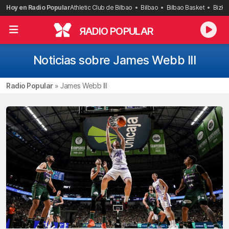
Saltar
Hoy en Radio Popular
Athletic Club de Bilbao
Bilbao
Bilbao Basket
Bizka
al
contenido
R
ADIO POPULAR
Noticias sobre James Webb III
Radio Popular
»
James Webb III