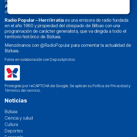
Actualidad y
podcast
de
Bilbao
y
Bizkaia
, los partidos del
Athletic
en
‘La Emoción del Bacalao’
, noticias de sucesos,
deportes, sociedad, cultura, política, religión y obra social.
Radio Popular – Herri Irratia
es una emisora de radio fundada
en el año 1960 y propiedad del obispado de Bilbao con una
programación de carácter generalista, que va dirigida a todo el
territorio histórico de Bizkaia.
Menciónanos con
@RadioPopular
para comentar la actualidad de
Bizkaia.
Fotos en colaboración con
Depositphotos
Protegido por reCAPTCHA de Google. Se aplican su
Política de Privacidad
y
Términos del servicio
.
Noticias
Bizkaia
Ciencia y salud
Cultura
Deportes