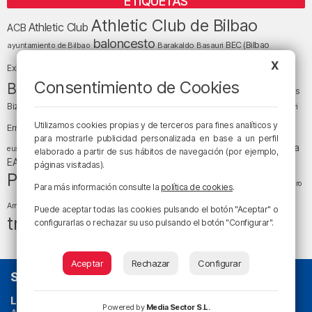
ETIQUETAS
Athletic Club de Bilbao
Athletic Club
ACB
baloncesto
BEC (Bilbao
ayuntamiento de Bilbao
Barakaldo
Basauri
Bilbao
Bizkaia
X
Bilbao Basket
Exhibition Center)
cultura
Consentimiento de Cookies
Bizkaia y sus comarcas
Copa del Rey
Cáritas
Diócesis de Bilbao
el tiempo
Egunon Bizkaia
Deusto
Bizkaia
Enkarterri
Euskadi (País Vasco)
Utilizamos cookies propias y de terceros para fines analíticos y
Ernesto Valverde
Ertzaintza
para mostrarle publicidad personalizada en base a un perfil
fútbol
LaLiga
LaLiga
Gobierno vasco
juanma jubera
fiestas
euskera
elaborado a partir de sus hábitos de navegación (por ejemplo,
música
EA Sports
Liga Endesa
noticias
Osakidetza
planes
páginas visitadas).
Política
sociedad
sucesos
San Mamés
religión
Teatro
Para más información consulte la
política de cookies
.
tráfico
tiempo atmosférico
tiempo
Arriaga
Puede aceptar todas las cookies pulsando el botón "Aceptar" o
tráfico en Bizkaia
configurarlas o rechazar su uso pulsando el botón "Configurar".
Aceptar
Rechazar
Configurar
SOBRE NOSOTROS
La radio sin cadenas
. Desde 1960 haciendo radio en Bilbao.
Powered by
Media Sector S.L.