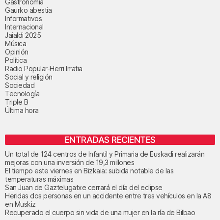
Gastronomía
Gaurko abestia
Informativos
Internacional
Jaialdi 2025
Música
Opinión
Política
Radio Popular-Herri Irratia
Social y religión
Sociedad
Tecnología
Triple B
Última hora
ENTRADAS RECIENTES
Un total de 124 centros de Infantil y Primaria de Euskadi realizarán
mejoras con una inversión de 19,3 millones
El tiempo este viernes en Bizkaia: subida notable de las
temperaturas máximas
San Juan de Gaztelugatxe cerrará el día del eclipse
Heridas dos personas en un accidente entre tres vehículos en la A8
en Muskiz
Recuperado el cuerpo sin vida de una mujer en la ría de Bilbao