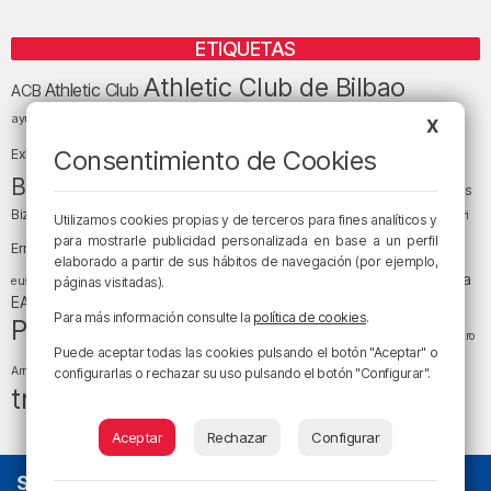
ETIQUETAS
Athletic Club de Bilbao
Athletic Club
ACB
baloncesto
BEC (Bilbao
ayuntamiento de Bilbao
Barakaldo
Basauri
X
Bilbao
Bizkaia
Bilbao Basket
Consentimiento de Cookies
Exhibition Center)
cultura
Bizkaia y sus comarcas
Copa del Rey
Cáritas
Diócesis de Bilbao
el tiempo
Egunon Bizkaia
Deusto
Bizkaia
Enkarterri
Utilizamos cookies propias y de terceros para fines analíticos y
Euskadi (País Vasco)
para mostrarle publicidad personalizada en base a un perfil
Ernesto Valverde
Ertzaintza
elaborado a partir de sus hábitos de navegación (por ejemplo,
fútbol
LaLiga
LaLiga
Gobierno vasco
juanma jubera
fiestas
euskera
páginas visitadas).
música
EA Sports
Liga Endesa
noticias
Osakidetza
planes
Para más información consulte la
política de cookies
.
Política
sociedad
sucesos
San Mamés
religión
Teatro
Puede aceptar todas las cookies pulsando el botón "Aceptar" o
tráfico
tiempo atmosférico
tiempo
Arriaga
configurarlas o rechazar su uso pulsando el botón "Configurar".
tráfico en Bizkaia
Aceptar
Rechazar
Configurar
SOBRE NOSOTROS