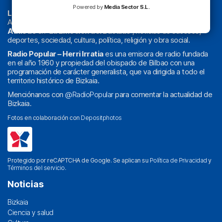
Powered by
Media Sector S.L.
La radio sin cadenas
. Desde 1960 haciendo radio en Bilbao.
Actualidad y
podcast
de
Bilbao
y
Bizkaia
, los partidos del
Athletic
en
‘La Emoción del Bacalao’
, noticias de sucesos,
deportes, sociedad, cultura, política, religión y obra social.
Radio Popular – Herri Irratia
es una emisora de radio fundada
en el año 1960 y propiedad del obispado de Bilbao con una
programación de carácter generalista, que va dirigida a todo el
territorio histórico de Bizkaia.
Menciónanos con
@RadioPopular
para comentar la actualidad de
Bizkaia.
Fotos en colaboración con
Depositphotos
Protegido por reCAPTCHA de Google. Se aplican su
Política de Privacidad
y
Términos del servicio
.
Noticias
Bizkaia
Ciencia y salud