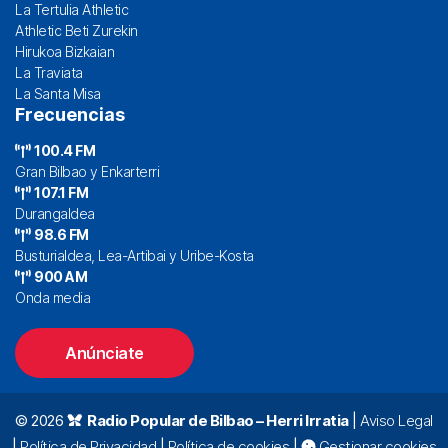
La Tertulia Athletic
Athletic Beti Zurekin
Hirukoa Bizkaian
La Traviata
La Santa Misa
Frecuencias
100.4 FM
Gran Bilbao y Enkarterri
107.1 FM
Durangaldea
98.6 FM
Busturialdea, Lea-Artibai y Uribe-Kosta
900 AM
Onda media
Anúnciate
© 2026
Radio Popular de Bilbao – Herri Irratia
|
Aviso Legal
|
Política de Privacidad
|
Política de cookies
|
Gestionar cookies