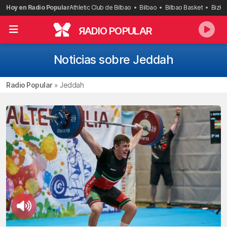
Saltar
Hoy en Radio Popular
Athletic Club de Bilbao
Bilbao
Bilbao Basket
Bizka
al
contenido
R
ADIO POPULAR
Noticias sobre Jeddah
Radio Popular
»
Jeddah