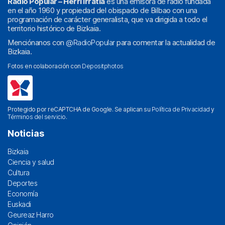
Radio Popular – Herri Irratia
es una emisora de radio fundada
en el año 1960 y propiedad del obispado de Bilbao con una
programación de carácter generalista, que va dirigida a todo el
territorio histórico de Bizkaia.
Menciónanos con
@RadioPopular
para comentar la actualidad de
Bizkaia.
Fotos en colaboración con
Depositphotos
Protegido por reCAPTCHA de Google. Se aplican su
Política de Privacidad
y
Términos del servicio
.
Noticias
Bizkaia
Ciencia y salud
Cultura
Deportes
Economía
Euskadi
Geureaz Harro