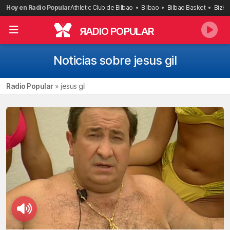
Saltar
Hoy en Radio Popular
Athletic Club de Bilbao
Bilbao
Bilbao Basket
Bizka
al
contenido
R
ADIO POPULAR
Noticias sobre jesus gil
Radio Popular
»
jesus gil