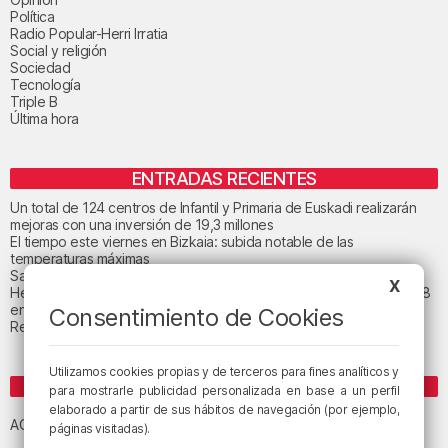
Política
Radio Popular-Herri Irratia
Social y religión
Sociedad
Tecnología
Triple B
Última hora
ENTRADAS RECIENTES
Un total de 124 centros de Infantil y Primaria de Euskadi realizarán
mejoras con una inversión de 19,3 millones
El tiempo este viernes en Bizkaia: subida notable de las
temperaturas máximas
San Juan de Gaztelugatxe cerrará el día del eclipse
X
Heridas dos personas en un accidente entre tres vehículos en la A8
en Muskiz
Consentimiento de Cookies
Recuperado el cuerpo sin vida de una mujer en la ría de Bilbao
Utilizamos cookies propias y de terceros para fines analíticos y
ETIQUETAS
para mostrarle publicidad personalizada en base a un perfil
elaborado a partir de sus hábitos de navegación (por ejemplo,
Athletic Club de Bilbao
Athletic Club
ACB
páginas visitadas).
baloncesto