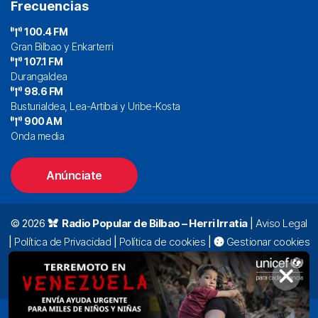
Frecuencias
100.4 FM
Gran Bilbao y Enkarterri
107.1 FM
Durangaldea
98.6 FM
Busturialdea, Lea-Artibai y Uribe-Kosta
900 AM
Onda media
Anúnciate
© 2026
Radio Popular de Bilbao – Herri Irratia
|
Aviso Legal
|
Política de Privacidad
|
Política de cookies
|
Gestionar cookies
Alda. Mazarredo, 47 – 7º 48009 Bilbao |
94 423 92 00
|
oyentes@radiopopular.com